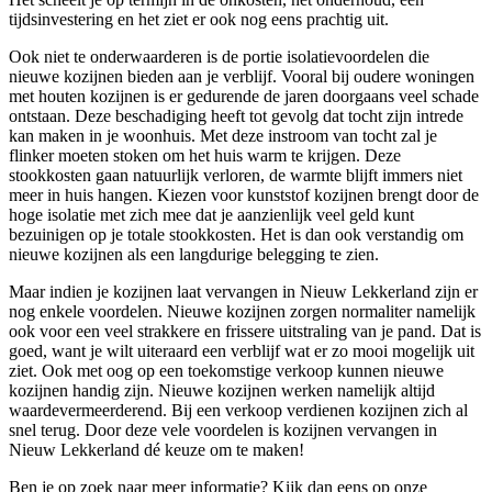
tijdsinvestering en het ziet er ook nog eens prachtig uit.
Ook niet te onderwaarderen is de portie isolatievoordelen die
nieuwe kozijnen bieden aan je verblijf. Vooral bij oudere woningen
met houten kozijnen is er gedurende de jaren doorgaans veel schade
ontstaan. Deze beschadiging heeft tot gevolg dat tocht zijn intrede
kan maken in je woonhuis. Met deze instroom van tocht zal je
flinker moeten stoken om het huis warm te krijgen. Deze
stookkosten gaan natuurlijk verloren, de warmte blijft immers niet
meer in huis hangen. Kiezen voor kunststof kozijnen brengt door de
hoge isolatie met zich mee dat je aanzienlijk veel geld kunt
bezuinigen op je totale stookkosten. Het is dan ook verstandig om
nieuwe kozijnen als een langdurige belegging te zien.
Maar indien je kozijnen laat vervangen in Nieuw Lekkerland zijn er
nog enkele voordelen. Nieuwe kozijnen zorgen normaliter namelijk
ook voor een veel strakkere en frissere uitstraling van je pand. Dat is
goed, want je wilt uiteraard een verblijf wat er zo mooi mogelijk uit
ziet. Ook met oog op een toekomstige verkoop kunnen nieuwe
kozijnen handig zijn. Nieuwe kozijnen werken namelijk altijd
waardevermeerderend. Bij een verkoop verdienen kozijnen zich al
snel terug. Door deze vele voordelen is kozijnen vervangen in
Nieuw Lekkerland dé keuze om te maken!
Ben je op zoek naar meer informatie? Kijk dan eens op onze