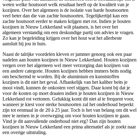
weten welke houtsoort welk resultaat heeft op de kwaliteit van je
kozijnen. Over het algemeen is de isolatie van harde houtsoorten
veel beter dan die van zachte houtsoorten. Tegelijkertijd kan een
zachte houtsoort eerder te maken krijgen met rot. Indien je houten
kozijnen in Nieuw Lekkerland wilt plaatsen, is het over het
algemeen verstandig om een deskundige partij om advies te vragen.
Zo kan je begeleiding krijgen over het hout wat het allerbeste
aansluit bij jou in huis.
Naast de talrijke voordelen kleven er jammer genoeg ook een paar
nadelen aan houten kozijnen in Nieuw Lekkerland. Houten kozijnen
vergen over het algemeen wel meer verzorging dan kozijnen van
een andere categorie. Houten kozijnen hebben immers beits nodig
om beschermd te worden. Bij de aluminium en kunststoffen
kozijnen is dit niet het geval. Afhankelijk van het kaliber beits je
mooi vindt, kunnen de onkosten veel stijgen. Daar komt bij dat je
voor de kosten op moet draaien indien je houten kozijnen in Nieuw
Lekkerland rot vertonen. Gelukkig komt dit niet al te frequent voor,
wanneer je kiest voor sterke houtsoorten zal het onderhoud beperkt
zijn tot eenmaal in de 20 à 25 jaar. Toch is het van belang om dit wel
mee te nemen in je overweging om voor houten kozijnen te gaan.
Vind je dit aanvullende onderhoud niet erg? Dan zijn houten
kozijnen in Nieuw Lekkerland een prima alternatief als je zoekt naar
een overige uitstraling.