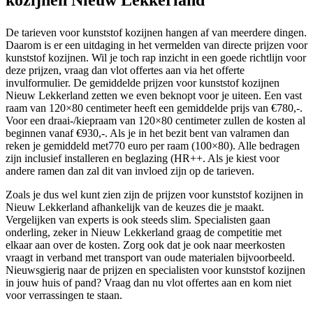
De tarieven voor kunststof kozijnen hangen af van meerdere dingen.
Daarom is er een uitdaging in het vermelden van directe prijzen voor
kunststof kozijnen. Wil je toch rap inzicht in een goede richtlijn voor
deze prijzen, vraag dan vlot offertes aan via het offerte
invulformulier. De gemiddelde prijzen voor kunststof kozijnen
Nieuw Lekkerland zetten we even beknopt voor je uiteen. Een vast
raam van 120×80 centimeter heeft een gemiddelde prijs van €780,-.
Voor een draai-/kiepraam van 120×80 centimeter zullen de kosten al
beginnen vanaf €930,-. Als je in het bezit bent van valramen dan
reken je gemiddeld met770 euro per raam (100×80). Alle bedragen
zijn inclusief installeren en beglazing (HR++. Als je kiest voor
andere ramen dan zal dit van invloed zijn op de tarieven.
Zoals je dus wel kunt zien zijn de prijzen voor kunststof kozijnen in
Nieuw Lekkerland afhankelijk van de keuzes die je maakt.
Vergelijken van experts is ook steeds slim. Specialisten gaan
onderling, zeker in Nieuw Lekkerland graag de competitie met
elkaar aan over de kosten. Zorg ook dat je ook naar meerkosten
vraagt in verband met transport van oude materialen bijvoorbeeld.
Nieuwsgierig naar de prijzen en specialisten voor kunststof kozijnen
in jouw huis of pand? Vraag dan nu vlot offertes aan en kom niet
voor verrassingen te staan.