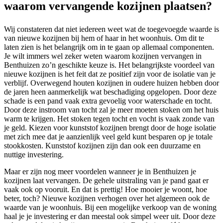
waarom vervangende kozijnen plaatsen?
Wij constateren dat niet iedereen weet wat de toegevoegde waarde is
van nieuwe kozijnen bij hem of haar in het woonhuis. Om dit te
laten zien is het belangrijk om in te gaan op allemaal componenten.
Je wilt immers wel zeker weten waarom kozijnen vervangen in
Benthuizen zo’n geschikte keuze is. Het belangrijkste voordeel van
nieuwe kozijnen is het feit dat ze positief zijn voor de isolatie van je
verblijf. Overwegend houten kozijnen in oudere huizen hebben door
de jaren heen aanmerkelijk wat beschadiging opgelopen. Door deze
schade is een pand vaak extra gevoelig voor waterschade en tocht.
Door deze instroom van tocht zal je meer moeten stoken om het huis
warm te krijgen. Het stoken tegen tocht en vocht is vaak zonde van
je geld. Kiezen voor kunststof kozijnen brengt door de hoge isolatie
met zich mee dat je aanzienlijk veel geld kunt besparen op je totale
stookkosten. Kunststof kozijnen zijn dan ook een duurzame en
nuttige investering.
Maar er zijn nog meer voordelen wanneer je in Benthuizen je
kozijnen laat vervangen. De gehele uitstraling van je pand gaat er
vaak ook op vooruit. En dat is prettig! Hoe mooier je woont, hoe
beter, toch? Nieuwe kozijnen verhogen over het algemeen ook de
waarde van je woonhuis. Bij een mogelijke verkoop van de woning
haal je je investering er dan meestal ook simpel weer uit. Door deze