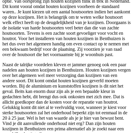
optie. Van oorsprong zijn houten kozijnen flink in trek in Nederland.
Dit komt vooral omdat houten kozijnen voorheen de standaard
waren.. Je kunt kiezen uit een aantal houtsoorten indien het aankomt
op deze kozijnen. Het is belangrijk om te weten welke houtsoort
welk effect heeft op de deugdelijkheid van je kozijnen. Doorgaans is
de isolatie van harde houtsoorten veel beter dan die van zachte
houtsoorten. Tevens is een zachte soort gevoeliger voor vocht en
houtrot. Voor het installeren van houten kozijnen in Benthuizen is
het dus over het algemeen handig om even contact op te nemen met
een bekwaam bedrijf voor de plaatsing. Zij voorzien je van raad
over de houtsoort die het voornaamste bij je woonhuis past.
Naast de talrijke voordelen kleven er jammer genoeg ook een paar
nadelen aan houten kozijnen in Benthuizen. Houten kozijnen vergen
over het algemeen wel meer verzorging dan kozijnen van een
andere soort. Dit komt omdat houten kozijnen geverfd moeten
worden. Bij de aluminium en kunststoffen kozijnen is dit niet het
geval. Beits kan enorm duur zijn als je een bepaalde kleur in
gedachten hebt, dit brengt dus ook onkosten met zich mee. Dat is
allicht goedkoper dan de kosten voor de reparatie van houtrot.
Gelukkig komt dit niet al te veelvuldig voor, wanneer je kiest voor
sterke houtsoorten zal het onderhoud beperkt zijn tot eenmaal in de
20 à 25 jaar. Wel is het van waarde als je je hier van bewust bent.
Vind je dit aanvullende onderhoud niet erg? Dan zijn houten
kozijnen in Benthuizen een prima alternatief als je zoekt naar een