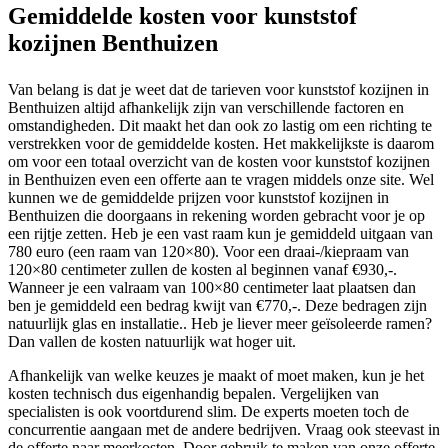
Gemiddelde kosten voor kunststof
kozijnen Benthuizen
Van belang is dat je weet dat de tarieven voor kunststof kozijnen in
Benthuizen altijd afhankelijk zijn van verschillende factoren en
omstandigheden. Dit maakt het dan ook zo lastig om een richting te
verstrekken voor de gemiddelde kosten. Het makkelijkste is daarom
om voor een totaal overzicht van de kosten voor kunststof kozijnen
in Benthuizen even een offerte aan te vragen middels onze site. Wel
kunnen we de gemiddelde prijzen voor kunststof kozijnen in
Benthuizen die doorgaans in rekening worden gebracht voor je op
een rijtje zetten. Heb je een vast raam kun je gemiddeld uitgaan van
780 euro (een raam van 120×80). Voor een draai-/kiepraam van
120×80 centimeter zullen de kosten al beginnen vanaf €930,-.
Wanneer je een valraam van 100×80 centimeter laat plaatsen dan
ben je gemiddeld een bedrag kwijt van €770,-. Deze bedragen zijn
natuurlijk glas en installatie.. Heb je liever meer geïsoleerde ramen?
Dan vallen de kosten natuurlijk wat hoger uit.
Afhankelijk van welke keuzes je maakt of moet maken, kun je het
kosten technisch dus eigenhandig bepalen. Vergelijken van
specialisten is ook voortdurend slim. De experts moeten toch de
concurrentie aangaan met de andere bedrijven. Vraag ook steevast in
de offerte naar meerkosten. Door gebruik te maken van onze offerte