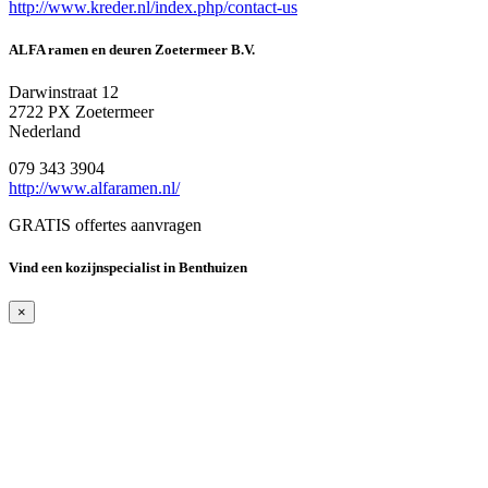
http://www.kreder.nl/index.php/contact-us
ALFA ramen en deuren Zoetermeer B.V.
Darwinstraat 12
2722 PX Zoetermeer
Nederland
079 343 3904
http://www.alfaramen.nl/
GRATIS offertes aanvragen
Vind een kozijnspecialist in Benthuizen
×