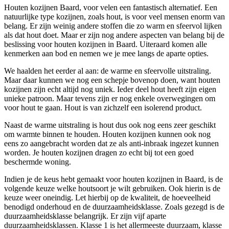
Houten kozijnen Baard, voor velen een fantastisch alternatief. Een
natuurlijke type kozijnen, zoals hout, is voor veel mensen enorm van
belang. Er zijn weinig andere stoffen die zo warm en sfeervol lijken
als dat hout doet. Maar er zijn nog andere aspecten van belang bij de
beslissing voor houten kozijnen in Baard. Uiteraard komen alle
kenmerken aan bod en nemen we je mee langs de aparte opties.
We haalden het eerder al aan: de warme en sfeervolle uitstraling.
Maar daar kunnen we nog een schepje bovenop doen, want houten
kozijnen zijn echt altijd nog uniek. Ieder deel hout heeft zijn eigen
unieke patroon. Maar tevens zijn er nog enkele overwegingen om
voor hout te gaan. Hout is van zichzelf een isolerend product.
Naast de warme uitstraling is hout dus ook nog eens zeer geschikt
om warmte binnen te houden. Houten kozijnen kunnen ook nog
eens zo aangebracht worden dat ze als anti-inbraak ingezet kunnen
worden. Je houten kozijnen dragen zo echt bij tot een goed
beschermde woning.
Indien je de keus hebt gemaakt voor houten kozijnen in Baard, is de
volgende keuze welke houtsoort je wilt gebruiken. Ook hierin is de
keuze weer oneindig. Let hierbij op de kwaliteit, de hoeveelheid
benodigd onderhoud en de duurzaamheidsklasse. Zoals gezegd is de
duurzaamheidsklasse belangrijk. Er zijn vijf aparte
duurzaamheidsklassen. Klasse 1 is het allermeeste duurzaam, klasse