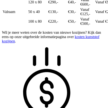
120 x 80
€290,-
€40,-
Vanaf €
€600,-
Vanaf
Valraam
50 x 40
€130,-
€30,-
Vanaf €
€125,-
Vanaf
100 x 80
€220,-
€50,-
Vanaf €
€500,-
Wil je meer weten over de kosten van nieuwe kozijnen? Kijk dan
eens op onze uitgebreide informatiepagina over
kosten kunststof
kozijnen
.