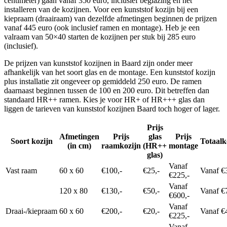
centimeter) gaan vanaf 350 euro, inclusief beglazing en het
installeren van de kozijnen. Voor een kunststof kozijn bij een
kiepraam (draairaam) van dezelfde afmetingen beginnen de prijzen
vanaf 445 euro (ook inclusief ramen en montage). Heb je een
valraam van 50×40 starten de kozijnen per stuk bij 285 euro
(inclusief).
De prijzen van kunststof kozijnen in Baard zijn onder meer
afhankelijk van het soort glas en de montage. Een kunststof kozijn
plus installatie zit ongeveer op gemiddeld 250 euro. De ramen
daarnaast beginnen tussen de 100 en 200 euro. Dit betreffen dan
standaard HR++ ramen. Kies je voor HR+ of HR+++ glas dan
liggen de tarieven van kunststof kozijnen Baard toch hoger of lager.
Prijs
Afmetingen
Prijs
glas
Prijs
Soort kozijn
Totaalk
(in cm)
raamkozijn
(HR++
montage
glas)
Vanaf
Vast raam
60 x 60
€100,-
€25,-
Vanaf €
€225,-
Vanaf
120 x 80
€130,-
€50,-
Vanaf €
€600,-
Vanaf
Draai-/kiepraam
60 x 60
€200,-
€20,-
Vanaf €
€225,-
Vanaf