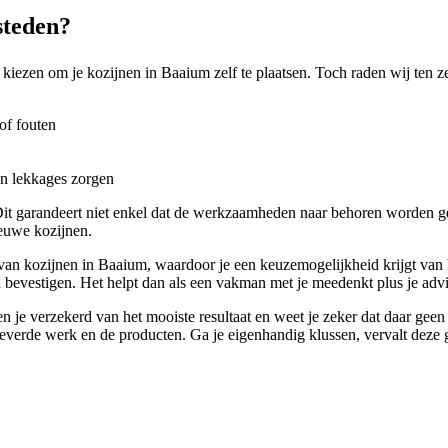
steden?
r kiezen om je kozijnen in Baaium zelf te plaatsen. Toch raden wij ten z
of fouten
en lekkages zorgen
st. Dit garandeert niet enkel dat de werkzaamheden naar behoren worden 
ieuwe kozijnen.
van kozijnen in Baaium, waardoor je een keuzemogelijkheid krijgt van he
 bevestigen. Het helpt dan als een vakman met je meedenkt plus je advise
n je verzekerd van het mooiste resultaat en weet je zeker dat daar gee
everde werk en de producten. Ga je eigenhandig klussen, vervalt deze g