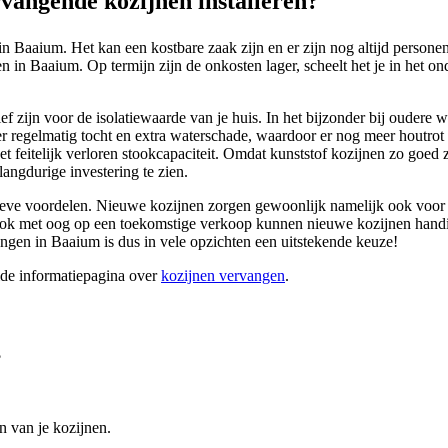
angende kozijnen installeren?
n Baaium. Het kan een kostbare zaak zijn en er zijn nog altijd persone
 in Baaium. Op termijn zijn de onkosten lager, scheelt het je in het ond
ief zijn voor de isolatiewaarde van je huis. In het bijzonder bij oudere
r regelmatig tocht en extra waterschade, waardoor er nog meer houtrot 
 feitelijk verloren stookcapaciteit. Omdat kunststof kozijnen zo goed zij
angdurige investering te zien.
ieve voordelen. Nieuwe kozijnen zorgen gewoonlijk namelijk ook voor een
t. Ook met oog op een toekomstige verkoop kunnen nieuwe kozijnen han
angen in Baaium is dus in vele opzichten een uitstekende keuze!
ide informatiepagina over
kozijnen vervangen
.
?
n van je kozijnen.