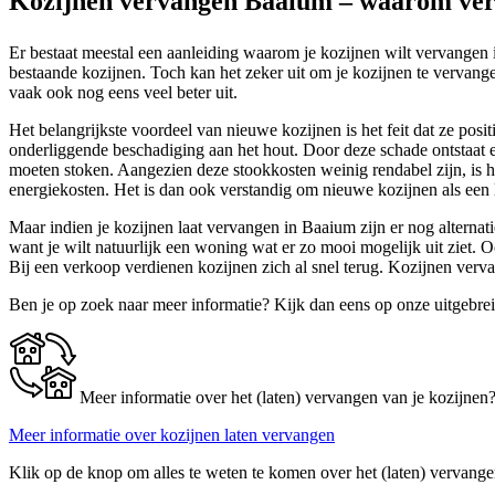
Kozijnen vervangen Baaium – waarom verv
Er bestaat meestal een aanleiding waarom je kozijnen wilt vervangen i
bestaande kozijnen. Toch kan het zeker uit om je kozijnen te vervangen
vaak ook nog eens veel beter uit.
Het belangrijkste voordeel van nieuwe kozijnen is het feit dat ze posit
onderliggende beschadiging aan het hout. Door deze schade ontstaat e
moeten stoken. Aangezien deze stookkosten weinig rendabel zijn, is het
energiekosten. Het is dan ook verstandig om nieuwe kozijnen als een l
Maar indien je kozijnen laat vervangen in Baaium zijn er nog alternat
want je wilt natuurlijk een woning wat er zo mooi mogelijk uit zie
Bij een verkoop verdienen kozijnen zich al snel terug. Kozijnen verv
Ben je op zoek naar meer informatie? Kijk dan eens op onze uitgebre
Meer informatie over het (laten) vervangen van je kozijnen
Meer informatie over kozijnen laten vervangen
Klik op de knop om alles te weten te komen over het (laten) vervange