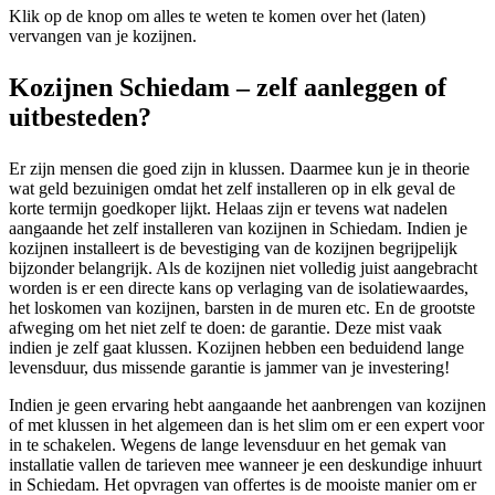
Klik op de knop om alles te weten te komen over het (laten)
vervangen van je kozijnen.
Kozijnen Schiedam – zelf aanleggen of
uitbesteden?
Er zijn mensen die goed zijn in klussen. Daarmee kun je in theorie
wat geld bezuinigen omdat het zelf installeren op in elk geval de
korte termijn goedkoper lijkt. Helaas zijn er tevens wat nadelen
aangaande het zelf installeren van kozijnen in Schiedam. Indien je
kozijnen installeert is de bevestiging van de kozijnen begrijpelijk
bijzonder belangrijk. Als de kozijnen niet volledig juist aangebracht
worden is er een directe kans op verlaging van de isolatiewaardes,
het loskomen van kozijnen, barsten in de muren etc. En de grootste
afweging om het niet zelf te doen: de garantie. Deze mist vaak
indien je zelf gaat klussen. Kozijnen hebben een beduidend lange
levensduur, dus missende garantie is jammer van je investering!
Indien je geen ervaring hebt aangaande het aanbrengen van kozijnen
of met klussen in het algemeen dan is het slim om er een expert voor
in te schakelen. Wegens de lange levensduur en het gemak van
installatie vallen de tarieven mee wanneer je een deskundige inhuurt
in Schiedam. Het opvragen van offertes is de mooiste manier om er