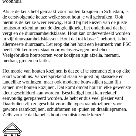
woonhuis.
Als je de keus hebt gemaakt voor houten kozijnen in Schiedam, is
de eerstvolgende keuze welke soort hout je wil gebruiken. Ook
hierin is de keuze weer eeuwig. Houd bij het kiezen van de juiste
houtsoort rekening met de deugdelijkheid, het onderhoud dat het
vergt en de duurzaamheidsklasse. Hout kan onderverdeeld worden
in vijf duurzaamheidsklassen. Hout dat tot klasse 1 behoort, is het
allermeeste duurzaam. Let erop dat het hout een keurmerk van FSC
heeft. Dit keurmerk staat voor weloverwogen bosbeheer.
Veelgebruikte houtsoorten voor kozijnen zijn afzelia, meranti,
merbau, grenen en lariks.
Het mooie van houten kozijnen is dat ze af te stemmen zijn op elke
soort woonhuis. Vanzelfsprekend staan ze goed bij klassieke en
landelijke woningen, maar ook moderne bouwstijlen gaan fijn
samen met houten kozijnen. Dat komt omdat hout in elke gewenste
kleur geschilderd kan worden. Beschadigd hout kan relatief
eenvoudig gerepareerd worden. Je hebt er dus veel plezier van!
Daarbuiten zijn ze geschikt voor alle types raamkozijnen: voor
gewone raamkozijnen, schuiframen en -puien en draaikiepramen.
Zelfs voor je dakkapel is hout een uitstekende keuze!