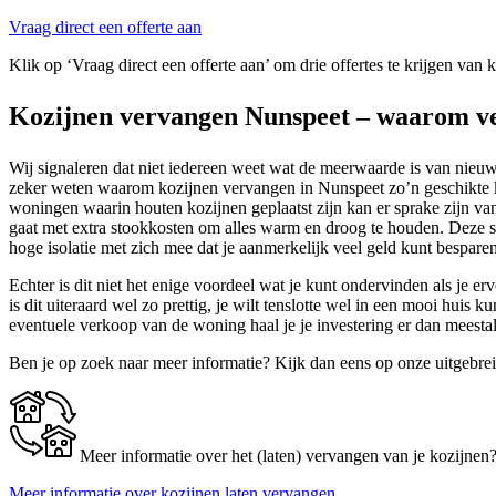
Vraag direct een offerte aan
Klik op ‘Vraag direct een offerte aan’ om drie offertes te krijgen van
Kozijnen vervangen Nunspeet – waarom v
Wij signaleren dat niet iedereen weet wat de meerwaarde is van nieuwe
zeker weten waarom kozijnen vervangen in Nunspeet zo’n geschikte keu
woningen waarin houten kozijnen geplaatst zijn kan er sprake zijn v
gaat met extra stookkosten om alles warm en droog te houden. Deze st
hoge isolatie met zich mee dat je aanmerkelijk veel geld kunt bespare
Echter is dit niet het enige voordeel wat je kunt ondervinden als je e
is dit uiteraard wel zo prettig, je wilt tenslotte wel in een mooi hu
eventuele verkoop van de woning haal je je investering er dan meest
Ben je op zoek naar meer informatie? Kijk dan eens op onze uitgebre
Meer informatie over het (laten) vervangen van je kozijnen
Meer informatie over kozijnen laten vervangen