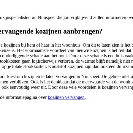
 kozijnspecialisten uit Nunspeet die jou vrijblijvend zullen informeren o
ervangende kozijnen aanbrengen?
 kozijnen bij hem of haar in het woonhuis. Om dit te laten zien is het b
ze is. Het voornaamste voordeel van nieuwe kozijnen is het feit dat ze
an onderliggende schade aan het hout. Door deze schade is een huis vaa
ookkosten gaan logischerwijs verloren, de warmte blijft namelijk niet 
n op je totale stookkosten. Kunststof kozijnen zijn dan ook een duurzame
rvoor kiest om kozijnen te laten vervangen in Nunspeet. De gehele uitst
is kunnen verblijven. Ook is het denkbaar dat de meerwaarde van de woni
al ook eenvoudig weer uit. Door deze vele voordelen is kozijnen verv
ide informatiepagina over
kozijnen vervangen
.
?