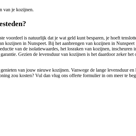
n van je kozijnen.
besteden?
 voordeel is natuurlijk dat je wat geld kunt besparen, je hoeft tenslott
an kozijnen in Nunspeet. Bij het aanbrengen van kozijnen in Nunspeet i
op reductie van de isolatiewaardes, het losraken van kozijnen, inscheuren
e garantie. Gezien de levensduur van kozijnen is het daardoor zeker he
genieten van jouw nieuwe kozijnen. Vanwege de lange levensduur en het 
ing zou kosten? Vul dan vlug ons offerte formulier in om meer te begr