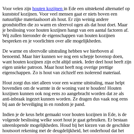
Voor velen zijn
houten kozijnen
in Ede een uitstekend alternatief op
kunststof kozijnen. Voor veel mensen gaat er niets boven een
natuurlijke materiaalsoort als hout. Er zijn weinig andere
grondstoffen die zo warm en sfeervol ogen als dat hout doet. Maar
je beslissing voor houten kozijnen hangt van een aantal factoren af.
Wij zullen hieronder de eigenschappen van houten kozijnen
bespreken en je voorlichten over alle mogelijkheden.
De warme en sfeervolle uitstraling hebben we hierboven al
benoemd. Maar hier kunnen we nog een schepje bovenop doen,
want houten kozijnen zijn echt altijd uniek. Ieder deel hout heeft zijn
eigen unieke patroon. Maar hout heeft nog overige prettige
eigenschappen. Zo is hout van zichzelf een isolerend materiaal.
Hout zorgt dus niet alleen voor een warme uitstraling, maar helpt
bovendien om de warmte in de woning vast te houden! Houten
kozijnen kunnen ook nog eens zo aangebracht worden dat ze als
anti-inbraak ingezet kunnen worden. Ze dragen dus vaak nog eens
bij aan de beveiliging in en rondom je pand.
Indien je de keus hebt gemaakt voor houten kozijnen in Ede, is de
volgende beslissing welke soort hout je gaat gebruiken. Er bestaan
uiteenlopende mogelijkheden. Houd bij het kiezen van de geschikte
houtsoort rekening met de deugdelijkheid, het onderhoud dat het