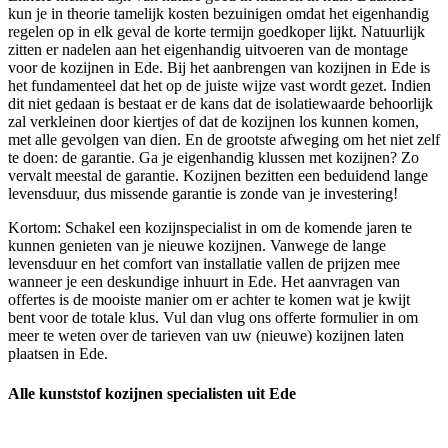
kun je in theorie tamelijk kosten bezuinigen omdat het eigenhandig
regelen op in elk geval de korte termijn goedkoper lijkt. Natuurlijk
zitten er nadelen aan het eigenhandig uitvoeren van de montage
voor de kozijnen in Ede. Bij het aanbrengen van kozijnen in Ede is
het fundamenteel dat het op de juiste wijze vast wordt gezet. Indien
dit niet gedaan is bestaat er de kans dat de isolatiewaarde behoorlijk
zal verkleinen door kiertjes of dat de kozijnen los kunnen komen,
met alle gevolgen van dien. En de grootste afweging om het niet zelf
te doen: de garantie. Ga je eigenhandig klussen met kozijnen? Zo
vervalt meestal de garantie. Kozijnen bezitten een beduidend lange
levensduur, dus missende garantie is zonde van je investering!
Kortom: Schakel een kozijnspecialist in om de komende jaren te
kunnen genieten van je nieuwe kozijnen. Vanwege de lange
levensduur en het comfort van installatie vallen de prijzen mee
wanneer je een deskundige inhuurt in Ede. Het aanvragen van
offertes is de mooiste manier om er achter te komen wat je kwijt
bent voor de totale klus. Vul dan vlug ons offerte formulier in om
meer te weten over de tarieven van uw (nieuwe) kozijnen laten
plaatsen in Ede.
Alle kunststof kozijnen specialisten uit Ede