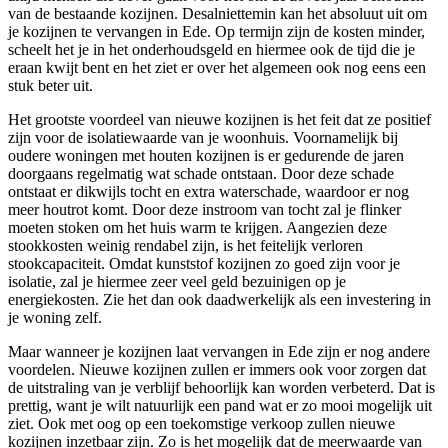
van de bestaande kozijnen. Desalniettemin kan het absoluut uit om
je kozijnen te vervangen in Ede. Op termijn zijn de kosten minder,
scheelt het je in het onderhoudsgeld en hiermee ook de tijd die je
eraan kwijt bent en het ziet er over het algemeen ook nog eens een
stuk beter uit.
Het grootste voordeel van nieuwe kozijnen is het feit dat ze positief
zijn voor de isolatiewaarde van je woonhuis. Voornamelijk bij
oudere woningen met houten kozijnen is er gedurende de jaren
doorgaans regelmatig wat schade ontstaan. Door deze schade
ontstaat er dikwijls tocht en extra waterschade, waardoor er nog
meer houtrot komt. Door deze instroom van tocht zal je flinker
moeten stoken om het huis warm te krijgen. Aangezien deze
stookkosten weinig rendabel zijn, is het feitelijk verloren
stookcapaciteit. Omdat kunststof kozijnen zo goed zijn voor je
isolatie, zal je hiermee zeer veel geld bezuinigen op je
energiekosten. Zie het dan ook daadwerkelijk als een investering in
je woning zelf.
Maar wanneer je kozijnen laat vervangen in Ede zijn er nog andere
voordelen. Nieuwe kozijnen zullen er immers ook voor zorgen dat
de uitstraling van je verblijf behoorlijk kan worden verbeterd. Dat is
prettig, want je wilt natuurlijk een pand wat er zo mooi mogelijk uit
ziet. Ook met oog op een toekomstige verkoop zullen nieuwe
kozijnen inzetbaar zijn. Zo is het mogelijk dat de meerwaarde van