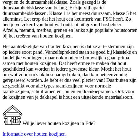
vergt en de duurzaamheidsklasse. Zoals gezegd is de
duurzaamheidsklasse van belang. Er zijn vijf aparte
duurzaamheidsklassen. Klasse 1 is het meest duurzaam, klasse 5 het
allerminst. Let erop dat het hout een keurmerk van FSC heeft. Zo
ben je verzekerd van hout wat ontstaat uit gezond bosbeheer.
Afzelia, meranti, merbau, grenen en lariks zijn populaire houtsoorten
bij het creëren van houten kozijnen.
Het aantrekkelijke van houten kozijnen is dat ze af te stemmen zijn
op iedere soort pand. Vanzelfsprekend staan ze goed bij klassieke en
landelijke woningen, maar ook moderne bouwstijlen gaan prima
samen met houten kozijnen. Dat heeft ermee te maken dat hout
geschilderd kan worden in iedere gewenste kleur. Mocht het hout
om wat voor oorzaak beschadigd raken, dan kan het eenvoudig
gerepareerd worden. Je hebt er dus veel plezier van! Daarbuiten zijn
ze geschikt voor alle types raamkozijnen: voor normale
raamkozijnen, schuiframen en -puien en draaikiepramen. Ook voor
de kozijnen van je dakkapel is hout een uitstekende materiaalsoort.
Wil je liever houten kozijnen in Ede?
Informatie over houten kozijnen