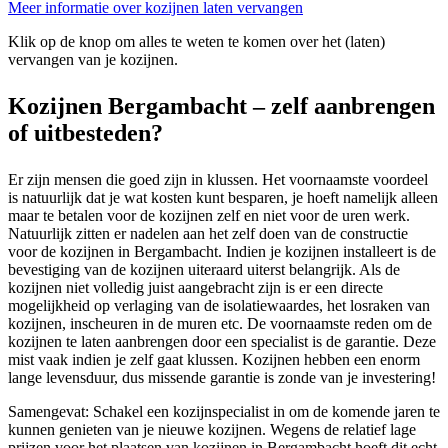
Meer informatie over kozijnen laten vervangen
Klik op de knop om alles te weten te komen over het (laten)
vervangen van je kozijnen.
Kozijnen Bergambacht – zelf aanbrengen
of uitbesteden?
Er zijn mensen die goed zijn in klussen. Het voornaamste voordeel
is natuurlijk dat je wat kosten kunt besparen, je hoeft namelijk alleen
maar te betalen voor de kozijnen zelf en niet voor de uren werk.
Natuurlijk zitten er nadelen aan het zelf doen van de constructie
voor de kozijnen in Bergambacht. Indien je kozijnen installeert is de
bevestiging van de kozijnen uiteraard uiterst belangrijk. Als de
kozijnen niet volledig juist aangebracht zijn is er een directe
mogelijkheid op verlaging van de isolatiewaardes, het losraken van
kozijnen, inscheuren in de muren etc. De voornaamste reden om de
kozijnen te laten aanbrengen door een specialist is de garantie. Deze
mist vaak indien je zelf gaat klussen. Kozijnen hebben een enorm
lange levensduur, dus missende garantie is zonde van je investering!
Samengevat: Schakel een kozijnspecialist in om de komende jaren te
kunnen genieten van je nieuwe kozijnen. Wegens de relatief lage
prijzen voor het plaatsen van kozijnen in Bergambacht hoeft dit echt