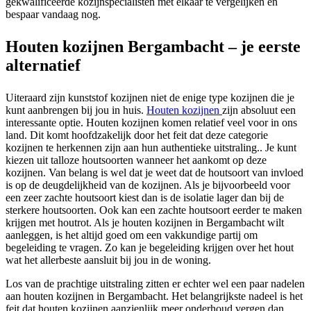
gekwalificeerde kozijnspecialisten met elkaar te vergelijken en
bespaar vandaag nog.
Houten kozijnen Bergambacht – je eerste
alternatief
Uiteraard zijn kunststof kozijnen niet de enige type kozijnen die je
kunt aanbrengen bij jou in huis.
Houten kozijnen
zijn absoluut een
interessante optie. Houten kozijnen komen relatief veel voor in ons
land. Dit komt hoofdzakelijk door het feit dat deze categorie
kozijnen te herkennen zijn aan hun authentieke uitstraling.. Je kunt
kiezen uit talloze houtsoorten wanneer het aankomt op deze
kozijnen. Van belang is wel dat je weet dat de houtsoort van invloed
is op de deugdelijkheid van de kozijnen. Als je bijvoorbeeld voor
een zeer zachte houtsoort kiest dan is de isolatie lager dan bij de
sterkere houtsoorten. Ook kan een zachte houtsoort eerder te maken
krijgen met houtrot. Als je houten kozijnen in Bergambacht wilt
aanleggen, is het altijd goed om een vakkundige partij om
begeleiding te vragen. Zo kan je begeleiding krijgen over het hout
wat het allerbeste aansluit bij jou in de woning.
Los van de prachtige uitstraling zitten er echter wel een paar nadelen
aan houten kozijnen in Bergambacht. Het belangrijkste nadeel is het
feit dat houten kozijnen aanzienlijk meer onderhoud vergen dan