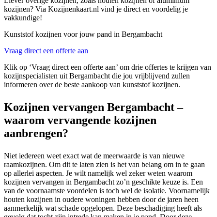
Liever overige kozijnen, zoals houten kozijnen of aluminium
kozijnen? Via Kozijnenkaart.nl vind je direct en voordelig je
vakkundige!
Kunststof kozijnen voor jouw pand in Bergambacht
Vraag direct een offerte aan
Klik op ‘Vraag direct een offerte aan’ om drie offertes te krijgen van
kozijnspecialisten uit Bergambacht die jou vrijblijvend zullen
informeren over de beste aankoop van kunststof kozijnen.
Kozijnen vervangen Bergambacht –
waarom vervangende kozijnen
aanbrengen?
Niet iedereen weet exact wat de meerwaarde is van nieuwe
raamkozijnen. Om dit te laten zien is het van belang om in te gaan
op allerlei aspecten. Je wilt namelijk wel zeker weten waarom
kozijnen vervangen in Bergambacht zo’n geschikte keuze is. Een
van de voornaamste voordelen is toch wel de isolatie. Voornamelijk
houten kozijnen in oudere woningen hebben door de jaren heen
aanmerkelijk wat schade opgelopen. Deze beschadiging heeft als
gevolg dat tocht zijn intrede kan maken in je pand. Door deze