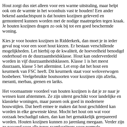
Hout zorgt dus niet alleen voor een warme uitstraling, maar helpt
ook om de warmte in het woonhuis vast te houden! Een ander
bekend aandachtspunt is dat houten kozijnen geleverd en
gemonteerd kunnen worden met de nodige maatregelen tegen kraak.
Je houten kozijnen dragen zo ook bij tot een goed beschermde
woning.
Kies je voor houten kozijnen in Ridderkerk, dan moet je in ieder
geval nog voor een soort hout kiezen. Er bestaan verschillende
mogelijkheden. Let hierbij op de kwaliteit, de hoeveelheid benodigd
onderhoud en de duurzaamheidsklasse. Hout kan onderverdeeld
worden in vijf duurzaamheidsklassen. Klasse 1 is het meest
duurzaam, klasse 5 het allerminst. Let erop dat het hout een
keurmerk van FSC heeft. Dit keurmerk staat voor weloverwogen
bosbeheer. Veelgebruikte houtsoorten voor kozijnen zijn afzelia,
meranti, merbau, grenen en lariks.
Het voornaamste voordeel van houten kozijnen is dat je ze naar je
wensen kunt afstemmen. Ze zijn uiterst geschikt voor landelijke en
klassieke woningen, maar passen ook goed in modernere
bouwstijlen. Dat heeft ermee te maken dat hout geschilderd kan
worden in elke gewenste kleur. Mocht het hout om wat voor
oorzaak beschadigd raken, dan kan het gemakkelijk gerepareerd
worden. Houten kozijnen kunnen zo jarenlang meegaan. Verder zijn
ze passend voor alle types raamkozijnen: voor normale