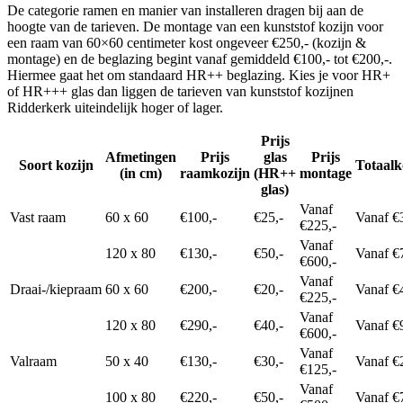
De categorie ramen en manier van installeren dragen bij aan de
hoogte van de tarieven. De montage van een kunststof kozijn voor
een raam van 60×60 centimeter kost ongeveer €250,- (kozijn &
montage) en de beglazing begint vanaf gemiddeld €100,- tot €200,-.
Hiermee gaat het om standaard HR++ beglazing. Kies je voor HR+
of HR+++ glas dan liggen de tarieven van kunststof kozijnen
Ridderkerk uiteindelijk hoger of lager.
Prijs
Afmetingen
Prijs
glas
Prijs
Soort kozijn
Totaalk
(in cm)
raamkozijn
(HR++
montage
glas)
Vanaf
Vast raam
60 x 60
€100,-
€25,-
Vanaf €
€225,-
Vanaf
120 x 80
€130,-
€50,-
Vanaf €
€600,-
Vanaf
Draai-/kiepraam
60 x 60
€200,-
€20,-
Vanaf €
€225,-
Vanaf
120 x 80
€290,-
€40,-
Vanaf €
€600,-
Vanaf
Valraam
50 x 40
€130,-
€30,-
Vanaf €
€125,-
Vanaf
100 x 80
€220,-
€50,-
Vanaf €