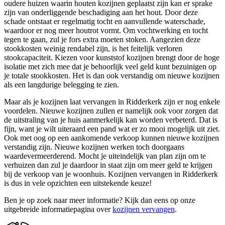
oudere huizen waarin houten kozijnen geplaatst zijn kan er sprake
zijn van onderliggende beschadiging aan het hout. Door deze
schade ontstaat er regelmatig tocht en aanvullende waterschade,
waardoor er nog meer houtrot vormt. Om vochtwerking en tocht
tegen te gaan, zul je fors extra moeten stoken. Aangezien deze
stookkosten weinig rendabel zijn, is het feitelijk verloren
stookcapaciteit. Kiezen voor kunststof kozijnen brengt door de hoge
isolatie met zich mee dat je behoorlijk veel geld kunt bezuinigen op
je totale stookkosten. Het is dan ook verstandig om nieuwe kozijnen
als een langdurige belegging te zien.
Maar als je kozijnen laat vervangen in Ridderkerk zijn er nog enkele
voordelen. Nieuwe kozijnen zullen er namelijk ook voor zorgen dat
de uitstraling van je huis aanmerkelijk kan worden verbeterd. Dat is
fijn, want je wilt uiteraard een pand wat er zo mooi mogelijk uit ziet.
Ook met oog op een aankomende verkoop kunnen nieuwe kozijnen
verstandig zijn. Nieuwe kozijnen werken toch doorgaans
waardevermeerderend. Mocht je uiteindelijk van plan zijn om te
verhuizen dan zul je daardoor in staat zijn om meer geld te krijgen
bij de verkoop van je woonhuis. Kozijnen vervangen in Ridderkerk
is dus in vele opzichten een uitstekende keuze!
Ben je op zoek naar meer informatie? Kijk dan eens op onze
uitgebreide informatiepagina over
kozijnen vervangen
.