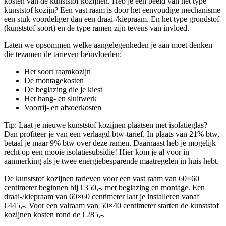
kosten van de kunststof kozijnen. Heb je een beeld van het type
kunststof kozijn? Een vast raam is door het eenvoudige mechanisme
een stuk voordeliger dan een draai-/kiepraam. En het type grondstof
(kunststof soort) en de type ramen zijn tevens van invloed.
Laten we opsommen welke aangelegenheden je aan moet denken
die tezamen de tarieven beïnvloeden:
Het soort raamkozijn
De montagekosten
De beglazing die je kiest
Het hang- en sluitwerk
Voorrij- en afvoerkosten
Tip: Laat je nieuwe kunststof kozijnen plaatsen met isolatieglas?
Dan profiteer je van een verlaagd btw-tarief. In plaats van 21% btw,
betaal je maar 9% btw over deze ramen. Daarnaast heb je mogelijk
recht op een mooie isolatiesubsidie! Hier kom je al voor in
aanmerking als je twee energiebesparende maatregelen in huis hebt.
De kunststof kozijnen tarieven voor een vast raam van 60×60
centimeter beginnen bij €350,-, met beglazing en montage. Een
draai-/kiepraam van 60×60 centimeter laat je installeren vanaf
€445,-. Voor een valraam van 50×40 centimeter starten de kunststof
kozijnen kosten rond de €285,-.