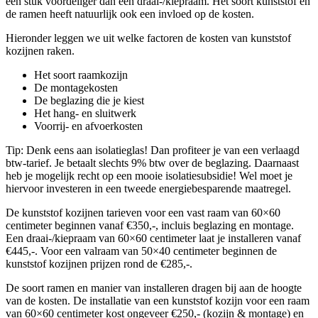
een stuk voordeliger dan een draai-/kiepraam. Het soort kunststof en
de ramen heeft natuurlijk ook een invloed op de kosten.
Hieronder leggen we uit welke factoren de kosten van kunststof
kozijnen raken.
Het soort raamkozijn
De montagekosten
De beglazing die je kiest
Het hang- en sluitwerk
Voorrij- en afvoerkosten
Tip: Denk eens aan isolatieglas! Dan profiteer je van een verlaagd
btw-tarief. Je betaalt slechts 9% btw over de beglazing. Daarnaast
heb je mogelijk recht op een mooie isolatiesubsidie! Wel moet je
hiervoor investeren in een tweede energiebesparende maatregel.
De kunststof kozijnen tarieven voor een vast raam van 60×60
centimeter beginnen vanaf €350,-, incluis beglazing en montage.
Een draai-/kiepraam van 60×60 centimeter laat je installeren vanaf
€445,-. Voor een valraam van 50×40 centimeter beginnen de
kunststof kozijnen prijzen rond de €285,-.
De soort ramen en manier van installeren dragen bij aan de hoogte
van de kosten. De installatie van een kunststof kozijn voor een raam
van 60×60 centimeter kost ongeveer €250,- (kozijn & montage) en