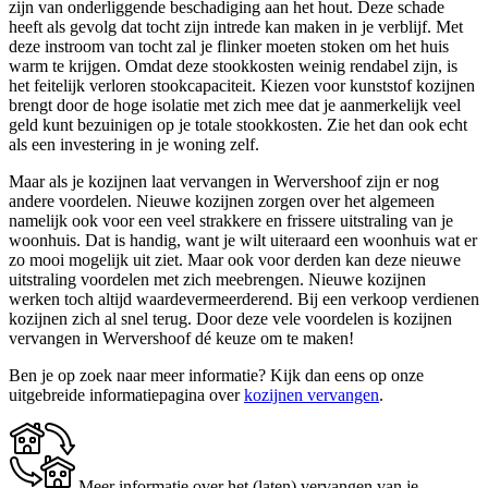
zijn van onderliggende beschadiging aan het hout. Deze schade
heeft als gevolg dat tocht zijn intrede kan maken in je verblijf. Met
deze instroom van tocht zal je flinker moeten stoken om het huis
warm te krijgen. Omdat deze stookkosten weinig rendabel zijn, is
het feitelijk verloren stookcapaciteit. Kiezen voor kunststof kozijnen
brengt door de hoge isolatie met zich mee dat je aanmerkelijk veel
geld kunt bezuinigen op je totale stookkosten. Zie het dan ook echt
als een investering in je woning zelf.
Maar als je kozijnen laat vervangen in Wervershoof zijn er nog
andere voordelen. Nieuwe kozijnen zorgen over het algemeen
namelijk ook voor een veel strakkere en frissere uitstraling van je
woonhuis. Dat is handig, want je wilt uiteraard een woonhuis wat er
zo mooi mogelijk uit ziet. Maar ook voor derden kan deze nieuwe
uitstraling voordelen met zich meebrengen. Nieuwe kozijnen
werken toch altijd waardevermeerderend. Bij een verkoop verdienen
kozijnen zich al snel terug. Door deze vele voordelen is kozijnen
vervangen in Wervershoof dé keuze om te maken!
Ben je op zoek naar meer informatie? Kijk dan eens op onze
uitgebreide informatiepagina over
kozijnen vervangen
.
Meer informatie over het (laten) vervangen van je