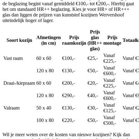
de beglazing begint vanaf gemiddeld €100,- tot €200,-. Hierbij gaat
het om standaard HR++ beglazing. Kies je voor HR+ of HR+++
glas dan liggen de prijzen van kunststof kozijnen Wervershoof
uiteindelijk hoger of lager.
Prijs
Afmetingen
Prijs
glas
Prijs
Soort kozijn
Totaalk
(in cm)
raamkozijn
(HR++
montage
glas)
Vanaf
Vast raam
60 x 60
€100,-
€25,-
Vanaf €
€225,-
Vanaf
120 x 80
€130,-
€50,-
Vanaf €
€600,-
Vanaf
Draai-/kiepraam
60 x 60
€200,-
€20,-
Vanaf €
€225,-
Vanaf
120 x 80
€290,-
€40,-
Vanaf €
€600,-
Vanaf
Valraam
50 x 40
€130,-
€30,-
Vanaf €
€125,-
Vanaf
100 x 80
€220,-
€50,-
Vanaf €
€500,-
Wil je meer weten over de kosten van nieuwe kozijnen? Kijk dan