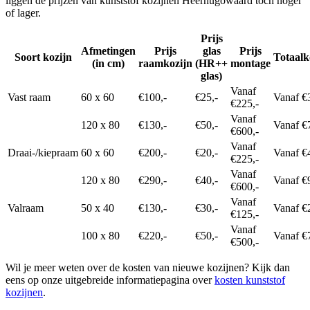
liggen de prijzen van kunststof kozijnen Heerhugowaard toch hoger
of lager.
Prijs
Afmetingen
Prijs
glas
Prijs
Soort kozijn
Totaalk
(in cm)
raamkozijn
(HR++
montage
glas)
Vanaf
Vast raam
60 x 60
€100,-
€25,-
Vanaf €
€225,-
Vanaf
120 x 80
€130,-
€50,-
Vanaf €
€600,-
Vanaf
Draai-/kiepraam
60 x 60
€200,-
€20,-
Vanaf €
€225,-
Vanaf
120 x 80
€290,-
€40,-
Vanaf €
€600,-
Vanaf
Valraam
50 x 40
€130,-
€30,-
Vanaf €
€125,-
Vanaf
100 x 80
€220,-
€50,-
Vanaf €
€500,-
Wil je meer weten over de kosten van nieuwe kozijnen? Kijk dan
eens op onze uitgebreide informatiepagina over
kosten kunststof
kozijnen
.