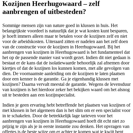
Kozijnen Heerhugowaard – zelf
aanbrengen of uitbesteden?
Sommige mensen zijn van nature goed in klussen in huis. Het
belangrijkste voordeel is natuurlijk dat je wat kosten kunt besparen,
je hoeft immers alleen maar te betalen voor de kozijnen zelf en niet
voor de arbeidskosten. Uiteraard zitten er nadelen aan het zelf doen
van de constructie voor de kozijnen in Heerhugowaard. Bij het
aanbrengen van kozijnen in Heerhugowaard is het fundamenteel dat
het op de passende manier vast wordt gezet. Indien dit niet gedaan is
bestaat er de kans dat de isolatiewaarde behoorlijk zal afnemen door
kiertjes of dat de kozijnen los kunnen komen, met alle gevolgen van
dien. De voornaamste aanleiding om de kozijnen te laten plaatsen
door een kenner is de garantie. Ga je eigenhandig klussen met
kozijnen? Daarna vervalt meestal de garantie. Wegens de levensduur
van kozijnen is het hierdoor zeker het bekijken waard om het alsnog
uit te besteden aan een kozijnspecialist.
Indien je geen ervaring hebt betreffende het plaatsen van kozijnen of
met klussen in het algemeen dan is het slim om er een specialist voor
in te schakelen. Door de betrekkelijk lage tarieven voor het
aanbrengen van kozijnen in Heerhugowaard hoeft dit echt niet zo
prijzig te zijn als je in eerste instantie zou denken. Het opvragen van
offertes is de beste wijze om er achter te komen wat je kwijt bent