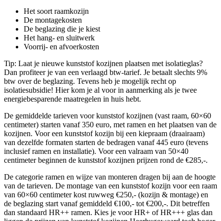
Het soort raamkozijn
De montagekosten
De beglazing die je kiest
Het hang- en sluitwerk
Voorrij- en afvoerkosten
Tip: Laat je nieuwe kunststof kozijnen plaatsen met isolatieglas?
Dan profiteer je van een verlaagd btw-tarief. Je betaalt slechts 9%
btw over de beglazing. Tevens heb je mogelijk recht op
isolatiesubsidie! Hier kom je al voor in aanmerking als je twee
energiebesparende maatregelen in huis hebt.
De gemiddelde tarieven voor kunststof kozijnen (vast raam, 60×60
centimeter) starten vanaf 350 euro, met ramen en het plaatsen van de
kozijnen. Voor een kunststof kozijn bij een kiepraam (draairaam)
van dezelfde formaten starten de bedragen vanaf 445 euro (tevens
inclusief ramen en installatie). Voor een valraam van 50×40
centimeter beginnen de kunststof kozijnen prijzen rond de €285,-.
De categorie ramen en wijze van monteren dragen bij aan de hoogte
van de tarieven. De montage van een kunststof kozijn voor een raam
van 60×60 centimeter kost ruwweg €250,- (kozijn & montage) en
de beglazing start vanaf gemiddeld €100,- tot €200,-. Dit betreffen
dan standaard HR++ ramen. Kies je voor HR+ of HR+++ glas dan