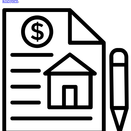
kozijnen
.