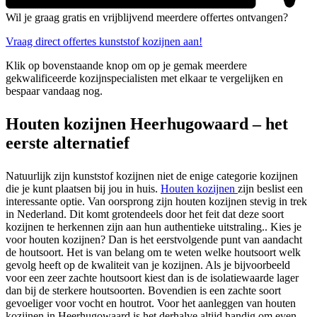
Wil je graag gratis en vrijblijvend meerdere offertes ontvangen?
Vraag direct offertes kunststof kozijnen aan!
Klik op bovenstaande knop om op je gemak meerdere
gekwalificeerde kozijnspecialisten met elkaar te vergelijken en
bespaar vandaag nog.
Houten kozijnen Heerhugowaard – het
eerste alternatief
Natuurlijk zijn kunststof kozijnen niet de enige categorie kozijnen
die je kunt plaatsen bij jou in huis.
Houten kozijnen
zijn beslist een
interessante optie. Van oorsprong zijn houten kozijnen stevig in trek
in Nederland. Dit komt grotendeels door het feit dat deze soort
kozijnen te herkennen zijn aan hun authentieke uitstraling.. Kies je
voor houten kozijnen? Dan is het eerstvolgende punt van aandacht
de houtsoort. Het is van belang om te weten welke houtsoort welk
gevolg heeft op de kwaliteit van je kozijnen. Als je bijvoorbeeld
voor een zeer zachte houtsoort kiest dan is de isolatiewaarde lager
dan bij de sterkere houtsoorten. Bovendien is een zachte soort
gevoeliger voor vocht en houtrot. Voor het aanleggen van houten
kozijnen in Heerhugowaard is het derhalve altijd handig om even