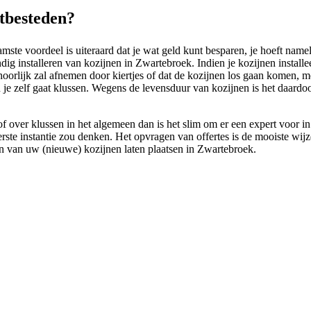
itbesteden?
te voordeel is uiteraard dat je wat geld kunt besparen, je hoeft nameli
g installeren van kozijnen in Zwartebroek. Indien je kozijnen installee
ehoorlijk zal afnemen door kiertjes of dat de kozijnen los gaan komen,
en je zelf gaat klussen. Wegens de levensduur van kozijnen is het daard
 over klussen in het algemeen dan is het slim om er een expert voor in 
n eerste instantie zou denken. Het opvragen van offertes is de mooiste wi
en van uw (nieuwe) kozijnen laten plaatsen in Zwartebroek.