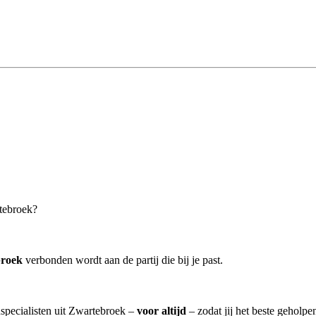
rtebroek?
broek
verbonden wordt aan de partij die bij je past.
nspecialisten uit Zwartebroek –
voor altijd
– zodat jij het beste geholpe