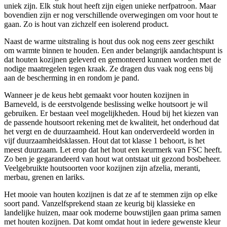
uniek zijn. Elk stuk hout heeft zijn eigen unieke nerfpatroon. Maar
bovendien zijn er nog verschillende overwegingen om voor hout te
gaan. Zo is hout van zichzelf een isolerend product.
Naast de warme uitstraling is hout dus ook nog eens zeer geschikt
om warmte binnen te houden. Een ander belangrijk aandachtspunt is
dat houten kozijnen geleverd en gemonteerd kunnen worden met de
nodige maatregelen tegen kraak. Ze dragen dus vaak nog eens bij
aan de bescherming in en rondom je pand.
Wanneer je de keus hebt gemaakt voor houten kozijnen in
Barneveld, is de eerstvolgende beslissing welke houtsoort je wil
gebruiken. Er bestaan veel mogelijkheden. Houd bij het kiezen van
de passende houtsoort rekening met de kwaliteit, het onderhoud dat
het vergt en de duurzaamheid. Hout kan onderverdeeld worden in
vijf duurzaamheidsklassen. Hout dat tot klasse 1 behoort, is het
meest duurzaam. Let erop dat het hout een keurmerk van FSC heeft.
Zo ben je gegarandeerd van hout wat ontstaat uit gezond bosbeheer.
Veelgebruikte houtsoorten voor kozijnen zijn afzelia, meranti,
merbau, grenen en lariks.
Het mooie van houten kozijnen is dat ze af te stemmen zijn op elke
soort pand. Vanzelfsprekend staan ze keurig bij klassieke en
landelijke huizen, maar ook moderne bouwstijlen gaan prima samen
met houten kozijnen. Dat komt omdat hout in iedere gewenste kleur