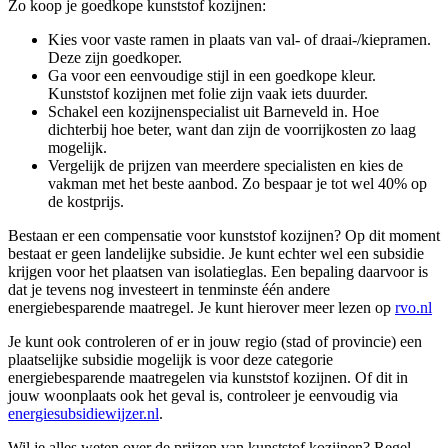
Zo koop je goedkope kunststof kozijnen:
Kies voor vaste ramen in plaats van val- of draai-/kiepramen.
Deze zijn goedkoper.
Ga voor een eenvoudige stijl in een goedkope kleur.
Kunststof kozijnen met folie zijn vaak iets duurder.
Schakel een kozijnenspecialist uit Barneveld in. Hoe
dichterbij hoe beter, want dan zijn de voorrijkosten zo laag
mogelijk.
Vergelijk de prijzen van meerdere specialisten en kies de
vakman met het beste aanbod. Zo bespaar je tot wel 40% op
de kostprijs.
Bestaan er een compensatie voor kunststof kozijnen? Op dit moment
bestaat er geen landelijke subsidie. Je kunt echter wel een subsidie
krijgen voor het plaatsen van isolatieglas. Een bepaling daarvoor is
dat je tevens nog investeert in tenminste één andere
energiebesparende maatregel. Je kunt hierover meer lezen op
rvo.nl
Je kunt ook controleren of er in jouw regio (stad of provincie) een
plaatselijke subsidie mogelijk is voor deze categorie
energiebesparende maatregelen via kunststof kozijnen. Of dit in
jouw woonplaats ook het geval is, controleer je eenvoudig via
energiesubsidiewijzer.nl
.
Wil je alles weten over de prijzen van kunststof kozijnen? Regel