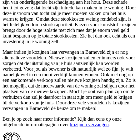
zijn van onderliggende beschadiging aan het hout. Deze schade
heeft tot gevolg dat tocht zijn intrede kan maken in je woning. Door
deze instroom van tocht zal je meer moeten stoken om het huis
warm te krijgen. Omdat deze stookkosten weinig rendabel zijn, is
het feitelijk verloren stookcapaciteit. Kiezen voor kunststof kozijnen
brengt door de hoge isolatie met zich mee dat je enorm veel geld
kunt besparen op je totale stookkosten. Zie het dan ook echt als een
investering in je woning zelf.
Maar indien je kozijnen laat vervangen in Barneveld zijn er nog
alternatieve voordelen. Nieuwe kozijnen zullen er immers ook voor
zorgen dat de uitstraling van je huis aanzienlijk kan worden
verbeterd. Voor jou als bewoner is dit natuurlijk wel zo fijn, je wilt
namelijk wel in een mooi verblijf kunnen wonen. Ook met oog op
een aankomende verkoop zullen nieuwe kozijnen handig zijn. Zo is
het mogelijk dat de meerwaarde van de woning zal stijgen door het
plaatsen van de nieuwe kozijnen. Mocht je ooit van plan zijn om te
verhuizen dan zul je daardoor in staat zijn om meer geld te krijgen
bij de verkoop van je huis. Door deze vele voordelen is kozijnen
vervangen in Barneveld dé keuze om te maken!
Ben je op zoek naar meer informatie? Kijk dan eens op onze
uitgebreide informatiepagina over
kozijnen vervangen
.