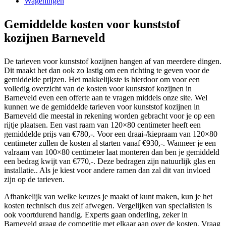
Wageningen
Gemiddelde kosten voor kunststof
kozijnen Barneveld
De tarieven voor kunststof kozijnen hangen af van meerdere dingen.
Dit maakt het dan ook zo lastig om een richting te geven voor de
gemiddelde prijzen. Het makkelijkste is hierdoor om voor een
volledig overzicht van de kosten voor kunststof kozijnen in
Barneveld even een offerte aan te vragen middels onze site. Wel
kunnen we de gemiddelde tarieven voor kunststof kozijnen in
Barneveld die meestal in rekening worden gebracht voor je op een
rijtje plaatsen. Een vast raam van 120×80 centimeter heeft een
gemiddelde prijs van €780,-. Voor een draai-/kiepraam van 120×80
centimeter zullen de kosten al starten vanaf €930,-. Wanneer je een
valraam van 100×80 centimeter laat monteren dan ben je gemiddeld
een bedrag kwijt van €770,-. Deze bedragen zijn natuurlijk glas en
installatie.. Als je kiest voor andere ramen dan zal dit van invloed
zijn op de tarieven.
Afhankelijk van welke keuzes je maakt of kunt maken, kun je het
kosten technisch dus zelf afwegen. Vergelijken van specialisten is
ook voortdurend handig. Experts gaan onderling, zeker in
Barneveld graag de competitie met elkaar aan over de kosten. Vraag