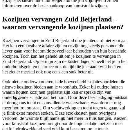
kozijnspecialisten uit Zuid Beijerland die jou vrijblijvend zullen
informeren over de beste aankoop van kunststof kozijnen.
Kozijnen vervangen Zuid Beijerland –
waarom vervangende kozijnen plaatsen?
Kozijnen vervangen in Zuid Beijerland doe je uiteraard niet zo maar.
Het kan een kostbare affaire zijn en er zijn nog steeds personen die
liever gaan voor het om de zoveel jaar behouden van hun bestaande
kozijnen. Toch kan het geheid uit om je kozijnen te vervangen in
Zuid Beijerland. Op termijn zijn de kosten lager, scheelt het je in het
onderhoudsgeld en daarmee ook de tijd die je eraan kwijt bent en
het ziet er meestal ook nog eens een stuk beter uit.
Ook niet te onderwaarderen is de hoeveelheid isolatievoordelen die
nieuwe kozijnen bieden aan je woonhuis. Zeker bij oudere huizen
waarin houten kozijnen geplaatst zijn kan er sprake zijn van
onderliggende schade aan het hout. Door deze beschadiging ontstaat
er doorgaans tocht en aanvullende waterschade, waardoor er nog
meer houtrot ontstaat. Om vochtwerking en tocht tegen te gaan, zul
je flink extra moeten stoken. Deze stookkosten gaan overigens
verloren, de warmte blijft namelijk niet meer in huis hangen. Kiezen
voor kunststof kozijnen brengt door de hoge isolatie met zich mee
dat je indrukwekkend veel geld kunt besparen op je totale