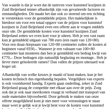
Van waarde is dat je weet dat de tarieven voor kunststof kozijnen in
Zuid Beijerland immer afhankelijk zijn van gevarieerde factoren en
omstandigheden. Dit maakt het dan ook zo storend om een richting
te verstrekken voor de gemiddelde prijzen. Het makkelijkste is
hierdoor om voor een totaal opgave van de prijzen voor kunststof
kozijnen in Zuid Beijerland even een offerte aan te vragen middels
onze site. De gemiddelde kosten voor kunststof kozijnen Zuid
Beijerland zetten we even kort voor je uiteen. Heb je een vast raam
kun je gemiddeld uitgaan van 780 euro (een raam van 120×80).
Voor een draai-/kiepraam van 120×80 centimeter zullen de kosten al
beginnen vanaf €930,-. Wanneer je een valraam van 100×80
centimeter laat monteren dan ben je gemiddeld een bedrag kwijt van
€770,-. Deze bedragen zijn natuurlijk beglazing en montage.. Heb je
liever meer geïsoleerde ramen? Dan vallen de prijzen uiteraard wat
hoger uit.
Afhankelijk van welke keuzes je maakt of kunt maken, kun je het
kosten technisch dus eigenhandig bepalen. Vergelijken van experts
is ook voortdurend handig. Experts gaan onderling, zeker in Zuid
Beijerland graag de competitie met elkaar aan over de prijs. Zorg
ook dat je ook naar meerkosten vraagt in verband met transport van
oude materialen bijvoorbeeld. Door gebruik te maken van onze
offerte mogelijkheid kom je niet meer voor verrassingen te staan
maar weet je gelijk wat je kwijt bent voor de kosten voor kunststof