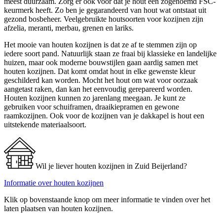
meest duurzaam. Zorg er ook voor dat je hout een zogenoemd FSC-
keurmerk heeft. Zo ben je gegarandeerd van hout wat ontstaat uit
gezond bosbeheer. Veelgebruikte houtsoorten voor kozijnen zijn
afzelia, meranti, merbau, grenen en lariks.
Het mooie van houten kozijnen is dat ze af te stemmen zijn op
iedere soort pand. Natuurlijk staan ze fraai bij klassieke en landelijke
huizen, maar ook moderne bouwstijlen gaan aardig samen met
houten kozijnen. Dat komt omdat hout in elke gewenste kleur
geschilderd kan worden. Mocht het hout om wat voor oorzaak
aangetast raken, dan kan het eenvoudig gerepareerd worden.
Houten kozijnen kunnen zo jarenlang meegaan. Je kunt ze
gebruiken voor schuiframen, draaikiepramen en gewone
raamkozijnen. Ook voor de kozijnen van je dakkapel is hout een
uitstekende materiaalsoort.
Wil je liever houten kozijnen in Zuid Beijerland?
Informatie over houten kozijnen
Klik op bovenstaande knop om meer informatie te vinden over het
laten plaatsen van houten kozijnen.