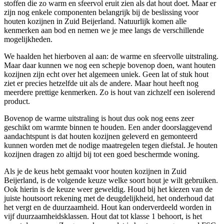
stoffen die zo warm en sfeervol eruit zien als dat hout doet. Maar er
zijn nog enkele componenten belangrijk bij de beslissing voor
houten kozijnen in Zuid Beijerland. Natuurlijk komen alle
kenmerken aan bod en nemen we je mee langs de verschillende
mogelijkheden.
We haalden het hierboven al aan: de warme en sfeervolle uitstraling.
Maar daar kunnen we nog een schepje bovenop doen, want houten
kozijnen zijn echt over het algemeen uniek. Geen lat of stuk hout
ziet er precies hetzelfde uit als de andere. Maar hout heeft nog
meerdere prettige kenmerken. Zo is hout van zichzelf een isolerend
product.
Bovenop de warme uitstraling is hout dus ook nog eens zeer
geschikt om warmte binnen te houden. Een ander doorslaggevend
aandachtspunt is dat houten kozijnen geleverd en gemonteerd
kunnen worden met de nodige maatregelen tegen diefstal. Je houten
kozijnen dragen zo altijd bij tot een goed beschermde woning.
Als je de keus hebt gemaakt voor houten kozijnen in Zuid
Beijerland, is de volgende keuze welke soort hout je wilt gebruiken.
Ook hierin is de keuze weer geweldig. Houd bij het kiezen van de
juiste houtsoort rekening met de deugdelijkheid, het onderhoud dat
het vergt en de duurzaamheid. Hout kan onderverdeeld worden in
vijf duurzaamheidsklassen. Hout dat tot klasse 1 behoort, is het