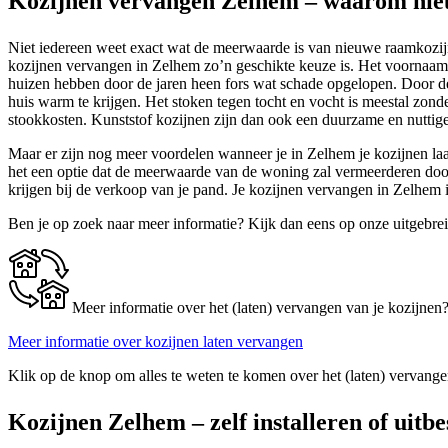
Kozijnen vervangen Zelhem – waarom nie
Niet iedereen weet exact wat de meerwaarde is van nieuwe raamkozijne
kozijnen vervangen in Zelhem zo’n geschikte keuze is. Het voornaamste
huizen hebben door de jaren heen fors wat schade opgelopen. Door d
huis warm te krijgen. Het stoken tegen tocht en vocht is meestal zonde
stookkosten. Kunststof kozijnen zijn dan ook een duurzame en nuttige
Maar er zijn nog meer voordelen wanneer je in Zelhem je kozijnen laat
het een optie dat de meerwaarde van de woning zal vermeerderen door h
krijgen bij de verkoop van je pand. Je kozijnen vervangen in Zelhem i
Ben je op zoek naar meer informatie? Kijk dan eens op onze uitgebre
Meer informatie over het (laten) vervangen van je kozijnen
Meer informatie over kozijnen laten vervangen
Klik op de knop om alles te weten te komen over het (laten) vervange
Kozijnen Zelhem – zelf installeren of uitb