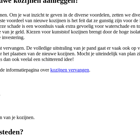
uwe kozijnen aanleggen?
n. Om je wat inzicht te geven in de diverse voordelen, zetten we dive
 voordeel van nieuwe kozijnen is het feit dat ze gunstig zijn voor de i
eze schade is een woonhuis vaak extra gevoelig voor waterschade en to
 van je geld. Kiezen voor kunststof kozijnen brengt door de hoge isolati
 investering.
 vervangen. De volledige uitstraling van je pand gaat er vaak ook op vo
et plaatsen van de nieuwe kozijnen. Mocht je uiteindelijk van plan zij
s dan ook veelal een schitterend idee!
ide informatiepagina over
kozijnen vervangen
.
?
n van je kozijnen.
esteden?