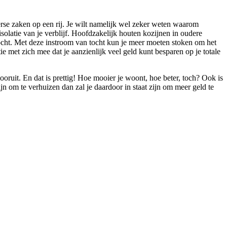
rse zaken op een rij. Je wilt namelijk wel zeker weten waarom
solatie van je verblijf. Hoofdzakelijk houten kozijnen in oudere
cht. Met deze instroom van tocht kun je meer moeten stoken om het
e met zich mee dat je aanzienlijk veel geld kunt besparen op je totale
oruit. En dat is prettig! Hoe mooier je woont, hoe beter, toch? Ook is
n om te verhuizen dan zal je daardoor in staat zijn om meer geld te