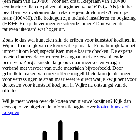
(een raam van 120×80). Voor een draai-/kiepraam van 120×80
centimeter zullen de prijzen al beginnen vanaf €930,-. Als je in het
bezit bent van valramen dan reken je gemiddeld met770 euro per
raam (100×80). Alle bedragen zijn inclusief installeren en beglazing
(HR++. Heb je liever meer geïsoleerde ramen? Dan vallen de
tarieven uiteraard wat hoger uit.
Zoals je dus wel kunt zien zijn de prijzen voor kunststof kozijnen in
Wijlre afhankelijk van de keuzes die je maakt. En natuurlijk kan het
immer uit om kozijnspecialisten met elkaar te checken. De experts
moeten immers de concurrentie aangaan met de verschillende
bedrijven. Zorg alsmede dat je ook naar meerkosten vraagt in
verband met vervoer van oude materialen bijvoorbeeld. Door
gebruik te maken van onze offerte mogelijkheid kom je niet meer
voor verrassingen te staan maar weet je direct wat je kwijt bent voor
de kosten voor kunststof kozijnen in Wijlre na ontvangst van de
offertes.
Wil je meer weten over de kosten van nieuwe kozijnen? Kijk dan
eens op onze uitgebreide informatiepagina over
kosten kunststof
kozijnen
.