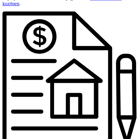
kozijnen
.