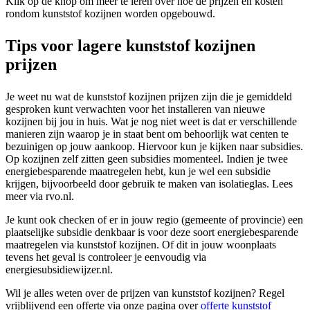
Klik op de knop om meer te leren over hoe de prijzen en kosten
rondom kunststof kozijnen worden opgebouwd.
Tips voor lagere kunststof kozijnen
prijzen
Je weet nu wat de kunststof kozijnen prijzen zijn die je gemiddeld
gesproken kunt verwachten voor het installeren van nieuwe
kozijnen bij jou in huis. Wat je nog niet weet is dat er verschillende
manieren zijn waarop je in staat bent om behoorlijk wat centen te
bezuinigen op jouw aankoop. Hiervoor kun je kijken naar subsidies.
Op kozijnen zelf zitten geen subsidies momenteel. Indien je twee
energiebesparende maatregelen hebt, kun je wel een subsidie
krijgen, bijvoorbeeld door gebruik te maken van isolatieglas. Lees
meer via rvo.nl.
Je kunt ook checken of er in jouw regio (gemeente of provincie) een
plaatselijke subsidie denkbaar is voor deze soort energiebesparende
maatregelen via kunststof kozijnen. Of dit in jouw woonplaats
tevens het geval is controleer je eenvoudig via
energiesubsidiewijzer.nl.
Wil je alles weten over de prijzen van kunststof kozijnen? Regel
vrijblijvend een offerte via onze pagina over
offerte kunststof