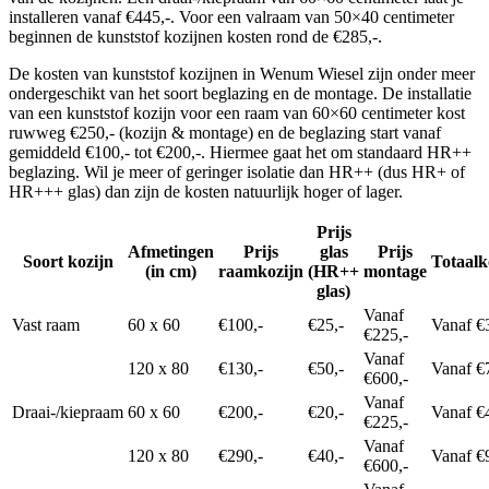
installeren vanaf €445,-. Voor een valraam van 50×40 centimeter
beginnen de kunststof kozijnen kosten rond de €285,-.
De kosten van kunststof kozijnen in Wenum Wiesel zijn onder meer
ondergeschikt van het soort beglazing en de montage. De installatie
van een kunststof kozijn voor een raam van 60×60 centimeter kost
ruwweg €250,- (kozijn & montage) en de beglazing start vanaf
gemiddeld €100,- tot €200,-. Hiermee gaat het om standaard HR++
beglazing. Wil je meer of geringer isolatie dan HR++ (dus HR+ of
HR+++ glas) dan zijn de kosten natuurlijk hoger of lager.
Prijs
Afmetingen
Prijs
glas
Prijs
Soort kozijn
Totaalk
(in cm)
raamkozijn
(HR++
montage
glas)
Vanaf
Vast raam
60 x 60
€100,-
€25,-
Vanaf €
€225,-
Vanaf
120 x 80
€130,-
€50,-
Vanaf €
€600,-
Vanaf
Draai-/kiepraam
60 x 60
€200,-
€20,-
Vanaf €
€225,-
Vanaf
120 x 80
€290,-
€40,-
Vanaf €
€600,-