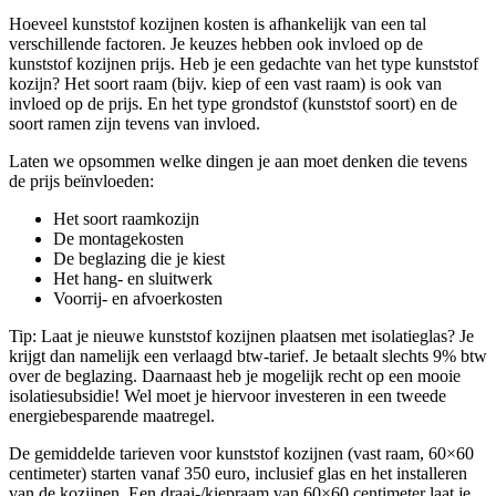
Hoeveel kunststof kozijnen kosten is afhankelijk van een tal
verschillende factoren. Je keuzes hebben ook invloed op de
kunststof kozijnen prijs. Heb je een gedachte van het type kunststof
kozijn? Het soort raam (bijv. kiep of een vast raam) is ook van
invloed op de prijs. En het type grondstof (kunststof soort) en de
soort ramen zijn tevens van invloed.
Laten we opsommen welke dingen je aan moet denken die tevens
de prijs beïnvloeden:
Het soort raamkozijn
De montagekosten
De beglazing die je kiest
Het hang- en sluitwerk
Voorrij- en afvoerkosten
Tip: Laat je nieuwe kunststof kozijnen plaatsen met isolatieglas? Je
krijgt dan namelijk een verlaagd btw-tarief. Je betaalt slechts 9% btw
over de beglazing. Daarnaast heb je mogelijk recht op een mooie
isolatiesubsidie! Wel moet je hiervoor investeren in een tweede
energiebesparende maatregel.
De gemiddelde tarieven voor kunststof kozijnen (vast raam, 60×60
centimeter) starten vanaf 350 euro, inclusief glas en het installeren
van de kozijnen. Een draai-/kiepraam van 60×60 centimeter laat je