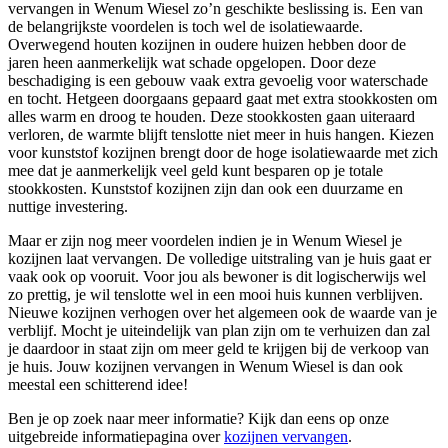
vervangen in Wenum Wiesel zo’n geschikte beslissing is. Een van
de belangrijkste voordelen is toch wel de isolatiewaarde.
Overwegend houten kozijnen in oudere huizen hebben door de
jaren heen aanmerkelijk wat schade opgelopen. Door deze
beschadiging is een gebouw vaak extra gevoelig voor waterschade
en tocht. Hetgeen doorgaans gepaard gaat met extra stookkosten om
alles warm en droog te houden. Deze stookkosten gaan uiteraard
verloren, de warmte blijft tenslotte niet meer in huis hangen. Kiezen
voor kunststof kozijnen brengt door de hoge isolatiewaarde met zich
mee dat je aanmerkelijk veel geld kunt besparen op je totale
stookkosten. Kunststof kozijnen zijn dan ook een duurzame en
nuttige investering.
Maar er zijn nog meer voordelen indien je in Wenum Wiesel je
kozijnen laat vervangen. De volledige uitstraling van je huis gaat er
vaak ook op vooruit. Voor jou als bewoner is dit logischerwijs wel
zo prettig, je wil tenslotte wel in een mooi huis kunnen verblijven.
Nieuwe kozijnen verhogen over het algemeen ook de waarde van je
verblijf. Mocht je uiteindelijk van plan zijn om te verhuizen dan zal
je daardoor in staat zijn om meer geld te krijgen bij de verkoop van
je huis. Jouw kozijnen vervangen in Wenum Wiesel is dan ook
meestal een schitterend idee!
Ben je op zoek naar meer informatie? Kijk dan eens op onze
uitgebreide informatiepagina over
kozijnen vervangen
.