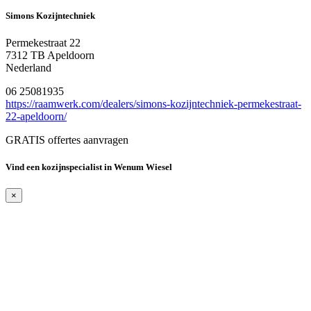
Simons Kozijntechniek
Permekestraat 22
7312 TB Apeldoorn
Nederland
06 25081935
https://raamwerk.com/dealers/simons-kozijntechniek-permekestraat-
22-apeldoorn/
GRATIS offertes aanvragen
Vind een kozijnspecialist in Wenum Wiesel
×