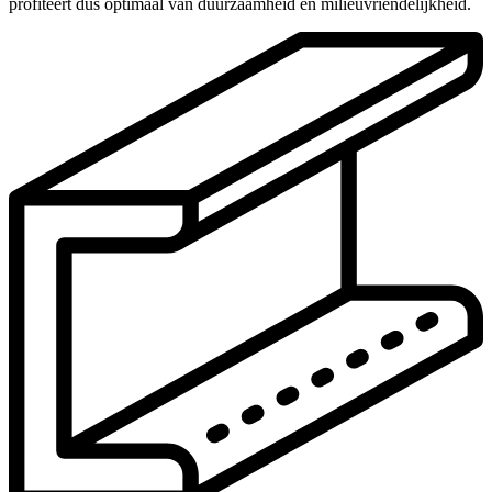
profiteert dus optimaal van duurzaamheid en milieuvriendelijkheid.