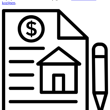
kozijnen
.