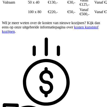
Vanaf
Valraam
50 x 40
€130,-
€30,-
Vanaf €
€125,-
Vanaf
100 x 80
€220,-
€50,-
Vanaf €
€500,-
Wil je meer weten over de kosten van nieuwe kozijnen? Kijk dan
eens op onze uitgebreide informatiepagina over
kosten kunststof
kozijnen
.