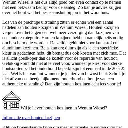
Wenum Wiesel is het dus altijd goed om even contact op te nemen
met een bekwaam bedrijf voor de aanleg. Zo kan je advies krijgen
over het hout wat het beste aansluit bij jou in het woonhuis.
Los van de prachtige uitstraling zitten er echter wel een aantal
nadelen aan houten kozijnen in Wenum Wiesel. Houten kozijnen
vergen over het algemeen wel meer verzorging dan kozijnen van
een andere categorie. Houten kozijnen hebben namelijk beits nodig
om beschermd te worden. Datzelfde geldt niet voor kunststof en
aluminium kozijnen. Beits kan erg duur zijn als je een specifieke
kleur in gedachten hebt, dit brengt dus ook kosten met zich mee. Dat
is allicht goedkoper dan de kosten voor de reparatie van houtrot.
Gelukkig komt dit niet al te veel voor, wanneer je kiest voor sterke
houtsoorten zal het onderhoud beperkt zijn tot eenmaal in de 20 à 25
jaar. Wel is het van nut wanneer je je hier van bewust bent. Schrik je
niet af van een beetje bijkomend onderhoud en hou je van een
authentieke uitstraling? Dan zijn houten kozijnen echt iets voor je!
Wil je liever houten kozijnen in Wenum Wiesel?
Informatie over houten kozijnen
Klik op bovenstaande knop om meer informatie te vinden over het