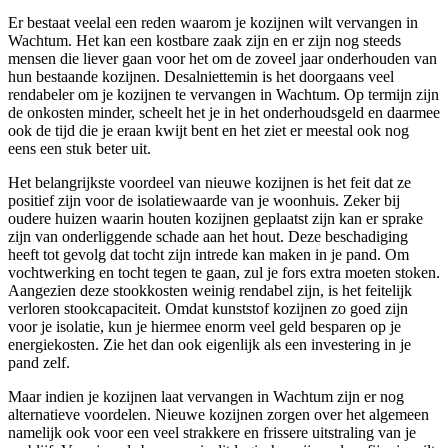
Er bestaat veelal een reden waarom je kozijnen wilt vervangen in
Wachtum. Het kan een kostbare zaak zijn en er zijn nog steeds
mensen die liever gaan voor het om de zoveel jaar onderhouden van
hun bestaande kozijnen. Desalniettemin is het doorgaans veel
rendabeler om je kozijnen te vervangen in Wachtum. Op termijn zijn
de onkosten minder, scheelt het je in het onderhoudsgeld en daarmee
ook de tijd die je eraan kwijt bent en het ziet er meestal ook nog
eens een stuk beter uit.
Het belangrijkste voordeel van nieuwe kozijnen is het feit dat ze
positief zijn voor de isolatiewaarde van je woonhuis. Zeker bij
oudere huizen waarin houten kozijnen geplaatst zijn kan er sprake
zijn van onderliggende schade aan het hout. Deze beschadiging
heeft tot gevolg dat tocht zijn intrede kan maken in je pand. Om
vochtwerking en tocht tegen te gaan, zul je fors extra moeten stoken.
Aangezien deze stookkosten weinig rendabel zijn, is het feitelijk
verloren stookcapaciteit. Omdat kunststof kozijnen zo goed zijn
voor je isolatie, kun je hiermee enorm veel geld besparen op je
energiekosten. Zie het dan ook eigenlijk als een investering in je
pand zelf.
Maar indien je kozijnen laat vervangen in Wachtum zijn er nog
alternatieve voordelen. Nieuwe kozijnen zorgen over het algemeen
namelijk ook voor een veel strakkere en frissere uitstraling van je