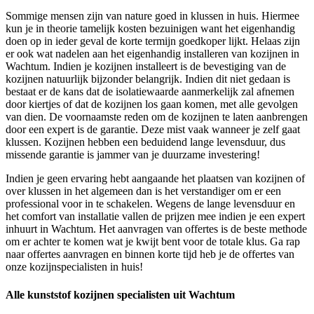
Sommige mensen zijn van nature goed in klussen in huis. Hiermee
kun je in theorie tamelijk kosten bezuinigen want het eigenhandig
doen op in ieder geval de korte termijn goedkoper lijkt. Helaas zijn
er ook wat nadelen aan het eigenhandig installeren van kozijnen in
Wachtum. Indien je kozijnen installeert is de bevestiging van de
kozijnen natuurlijk bijzonder belangrijk. Indien dit niet gedaan is
bestaat er de kans dat de isolatiewaarde aanmerkelijk zal afnemen
door kiertjes of dat de kozijnen los gaan komen, met alle gevolgen
van dien. De voornaamste reden om de kozijnen te laten aanbrengen
door een expert is de garantie. Deze mist vaak wanneer je zelf gaat
klussen. Kozijnen hebben een beduidend lange levensduur, dus
missende garantie is jammer van je duurzame investering!
Indien je geen ervaring hebt aangaande het plaatsen van kozijnen of
over klussen in het algemeen dan is het verstandiger om er een
professional voor in te schakelen. Wegens de lange levensduur en
het comfort van installatie vallen de prijzen mee indien je een expert
inhuurt in Wachtum. Het aanvragen van offertes is de beste methode
om er achter te komen wat je kwijt bent voor de totale klus. Ga rap
naar offertes aanvragen en binnen korte tijd heb je de offertes van
onze kozijnspecialisten in huis!
Alle kunststof kozijnen specialisten uit Wachtum