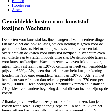
Emmen
Hoogeveen
Assen
Gemiddelde kosten voor kunststof
kozijnen Wachtum
De kosten voor kunststof kozijnen hangen af van meerdere dingen.
Dit maakt het dan ook zo lastig om een richting te geven voor de
gemiddelde kosten. Het makkelijkste is even om voor een totaal
overzicht van de kosten voor kunststof kozijnen in Wachtum even
een offerte aan te vragen middels onze site. De gemiddelde tarieven
voor kunststof kozijnen Wachtum zetten we even beknopt voor je
uiteen. Een vast raam van 120×80 centimeter heeft een gemiddelde
prijs van €780,-. Als je een draai-/kiepraam hebt kun je rekening
houden met 930 euro gemiddeld (raam van 120×80). Als je in het
bezit bent van valramen dan reken je gemiddeld met770 euro per
raam (100×80). Deze bedragen zijn natuurlijk ramen en installatie..
Als je kiest voor andere beglazing dan zal dit van invloed zijn op de
kosten.
Afhankelijk van welke keuzes je maakt of kunt maken, kun je het
kosten technisch dus eigenhandig bepalen. En natuurlijk kan het
immer uit om kozijnspecialisten met elkaar te vergelijken. De