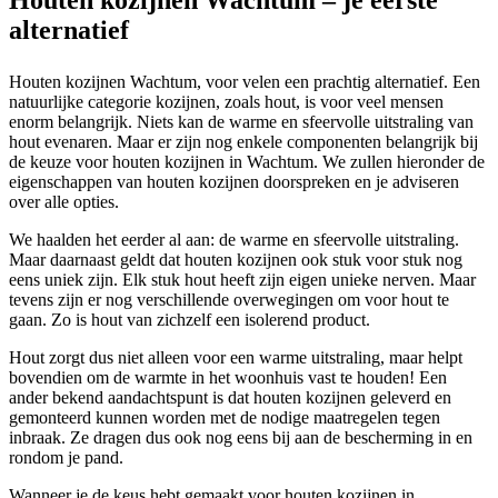
alternatief
Houten kozijnen Wachtum, voor velen een prachtig alternatief. Een
natuurlijke categorie kozijnen, zoals hout, is voor veel mensen
enorm belangrijk. Niets kan de warme en sfeervolle uitstraling van
hout evenaren. Maar er zijn nog enkele componenten belangrijk bij
de keuze voor houten kozijnen in Wachtum. We zullen hieronder de
eigenschappen van houten kozijnen doorspreken en je adviseren
over alle opties.
We haalden het eerder al aan: de warme en sfeervolle uitstraling.
Maar daarnaast geldt dat houten kozijnen ook stuk voor stuk nog
eens uniek zijn. Elk stuk hout heeft zijn eigen unieke nerven. Maar
tevens zijn er nog verschillende overwegingen om voor hout te
gaan. Zo is hout van zichzelf een isolerend product.
Hout zorgt dus niet alleen voor een warme uitstraling, maar helpt
bovendien om de warmte in het woonhuis vast te houden! Een
ander bekend aandachtspunt is dat houten kozijnen geleverd en
gemonteerd kunnen worden met de nodige maatregelen tegen
inbraak. Ze dragen dus ook nog eens bij aan de bescherming in en
rondom je pand.
Wanneer je de keus hebt gemaakt voor houten kozijnen in