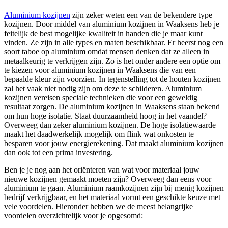
Aluminium kozijnen
zijn zeker weten een van de bekendere type
kozijnen. Door middel van aluminium kozijnen in Waaksens heb je
feitelijk de best mogelijke kwaliteit in handen die je maar kunt
vinden. Ze zijn in alle types en maten beschikbaar. Er heerst nog een
soort taboe op aluminium omdat mensen denken dat ze alleen in
metaalkeurig te verkrijgen zijn. Zo is het onder andere een optie om
te kiezen voor aluminium kozijnen in Waaksens die van een
bepaalde kleur zijn voorzien. In tegenstelling tot de houten kozijnen
zal het vaak niet nodig zijn om deze te schilderen. Aluminium
kozijnen vereisen speciale technieken die voor een geweldig
resultaat zorgen. De aluminium kozijnen in Waaksens staan bekend
om hun hoge isolatie. Staat duurzaamheid hoog in het vaandel?
Overweeg dan zeker aluminium kozijnen. De hoge isolatiewaarde
maakt het daadwerkelijk mogelijk om flink wat onkosten te
besparen voor jouw energierekening. Dat maakt aluminium kozijnen
dan ook tot een prima investering.
Ben je je nog aan het oriënteren van wat voor materiaal jouw
nieuwe kozijnen gemaakt moeten zijn? Overweeg dan eens voor
aluminium te gaan. Aluminium raamkozijnen zijn bij menig kozijnen
bedrijf verkrijgbaar, en het materiaal vormt een geschikte keuze met
vele voordelen. Hieronder hebben we de meest belangrijke
voordelen overzichtelijk voor je opgesomd: