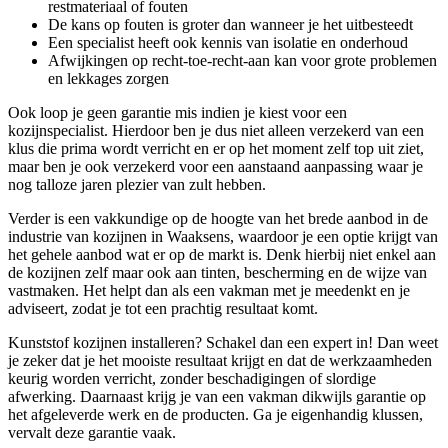
restmateriaal of fouten
De kans op fouten is groter dan wanneer je het uitbesteedt
Een specialist heeft ook kennis van isolatie en onderhoud
Afwijkingen op recht-toe-recht-aan kan voor grote problemen
en lekkages zorgen
Ook loop je geen garantie mis indien je kiest voor een
kozijnspecialist. Hierdoor ben je dus niet alleen verzekerd van een
klus die prima wordt verricht en er op het moment zelf top uit ziet,
maar ben je ook verzekerd voor een aanstaand aanpassing waar je
nog talloze jaren plezier van zult hebben.
Verder is een vakkundige op de hoogte van het brede aanbod in de
industrie van kozijnen in Waaksens, waardoor je een optie krijgt van
het gehele aanbod wat er op de markt is. Denk hierbij niet enkel aan
de kozijnen zelf maar ook aan tinten, bescherming en de wijze van
vastmaken. Het helpt dan als een vakman met je meedenkt en je
adviseert, zodat je tot een prachtig resultaat komt.
Kunststof kozijnen installeren? Schakel dan een expert in! Dan weet
je zeker dat je het mooiste resultaat krijgt en dat de werkzaamheden
keurig worden verricht, zonder beschadigingen of slordige
afwerking. Daarnaast krijg je van een vakman dikwijls garantie op
het afgeleverde werk en de producten. Ga je eigenhandig klussen,
vervalt deze garantie vaak.