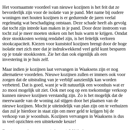
Het voornaamste voordeel van nieuwe kozijnen is het feit dat ze
bevorderlijk zijn voor de isolatie van je pand. Met name bij oudere
woningen met houten kozijnen is er gedurende de jaren veelal
regelmatig wat beschadiging ontstaan. Deze schade heeft als gevolg
dat tocht zijn intrede kan maken in je pand. Door deze instroom van
tocht zul je meer moeten stoken om het huis warm te krijgen. Omdat
deze stookkosten weinig rendabel zijn, is het feitelijk verloren
stookcapaciteit. Kiezen voor kunststof kozijnen brengt door de hoge
isolatie met zich mee dat je indrukwekkend veel geld kunt besparen
op je totale stookkosten. Zie het dan ook eigenlijk als een
investering in je huis zelf.
Maar indien je kozijnen laat vervangen in Waaksens zijn er nog
alternatieve voordelen. Nieuwe kozijnen zullen er immers ook voor
zorgen dat de uitstraling van je verblijf aanzienlijk kan worden
verbeterd. Dat is goed, want je wilt natuurlijk een woonhuis wat er
zo mooi mogelijk uit ziet. Ook met oog op een toekomstige verkoop
kunnen nieuwe kozijnen verstandig zijn. Zo is het mogelijk dat de
meerwaarde van de woning zal stijgen door het plaatsen van de
nieuwe kozijnen. Mocht je uiteindelijk van plan zijn om te verhuizen
dan zul je hierdoor in staat zijn om meer geld te krijgen bij de
verkoop van je woonhuis. Kozijnen vervangen in Waaksens is dus
in veel opzichten een uitstekende keuze!