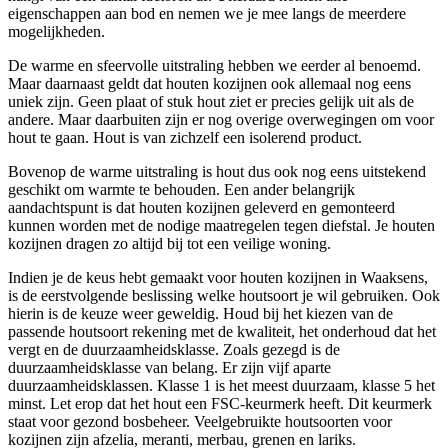
eigenschappen aan bod en nemen we je mee langs de meerdere
mogelijkheden.
De warme en sfeervolle uitstraling hebben we eerder al benoemd.
Maar daarnaast geldt dat houten kozijnen ook allemaal nog eens
uniek zijn. Geen plaat of stuk hout ziet er precies gelijk uit als de
andere. Maar daarbuiten zijn er nog overige overwegingen om voor
hout te gaan. Hout is van zichzelf een isolerend product.
Bovenop de warme uitstraling is hout dus ook nog eens uitstekend
geschikt om warmte te behouden. Een ander belangrijk
aandachtspunt is dat houten kozijnen geleverd en gemonteerd
kunnen worden met de nodige maatregelen tegen diefstal. Je houten
kozijnen dragen zo altijd bij tot een veilige woning.
Indien je de keus hebt gemaakt voor houten kozijnen in Waaksens,
is de eerstvolgende beslissing welke houtsoort je wil gebruiken. Ook
hierin is de keuze weer geweldig. Houd bij het kiezen van de
passende houtsoort rekening met de kwaliteit, het onderhoud dat het
vergt en de duurzaamheidsklasse. Zoals gezegd is de
duurzaamheidsklasse van belang. Er zijn vijf aparte
duurzaamheidsklassen. Klasse 1 is het meest duurzaam, klasse 5 het
minst. Let erop dat het hout een FSC-keurmerk heeft. Dit keurmerk
staat voor gezond bosbeheer. Veelgebruikte houtsoorten voor
kozijnen zijn afzelia, meranti, merbau, grenen en lariks.