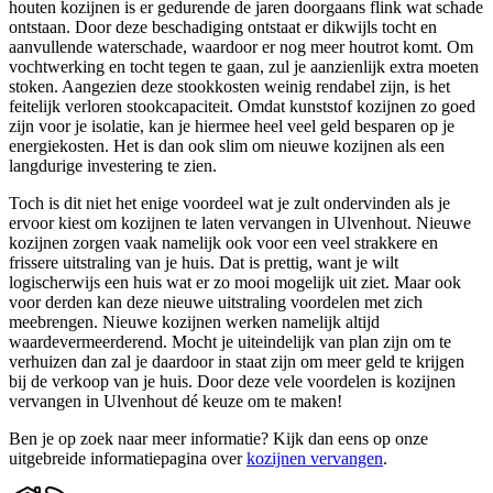
houten kozijnen is er gedurende de jaren doorgaans flink wat schade
ontstaan. Door deze beschadiging ontstaat er dikwijls tocht en
aanvullende waterschade, waardoor er nog meer houtrot komt. Om
vochtwerking en tocht tegen te gaan, zul je aanzienlijk extra moeten
stoken. Aangezien deze stookkosten weinig rendabel zijn, is het
feitelijk verloren stookcapaciteit. Omdat kunststof kozijnen zo goed
zijn voor je isolatie, kan je hiermee heel veel geld besparen op je
energiekosten. Het is dan ook slim om nieuwe kozijnen als een
langdurige investering te zien.
Toch is dit niet het enige voordeel wat je zult ondervinden als je
ervoor kiest om kozijnen te laten vervangen in Ulvenhout. Nieuwe
kozijnen zorgen vaak namelijk ook voor een veel strakkere en
frissere uitstraling van je huis. Dat is prettig, want je wilt
logischerwijs een huis wat er zo mooi mogelijk uit ziet. Maar ook
voor derden kan deze nieuwe uitstraling voordelen met zich
meebrengen. Nieuwe kozijnen werken namelijk altijd
waardevermeerderend. Mocht je uiteindelijk van plan zijn om te
verhuizen dan zal je daardoor in staat zijn om meer geld te krijgen
bij de verkoop van je huis. Door deze vele voordelen is kozijnen
vervangen in Ulvenhout dé keuze om te maken!
Ben je op zoek naar meer informatie? Kijk dan eens op onze
uitgebreide informatiepagina over
kozijnen vervangen
.