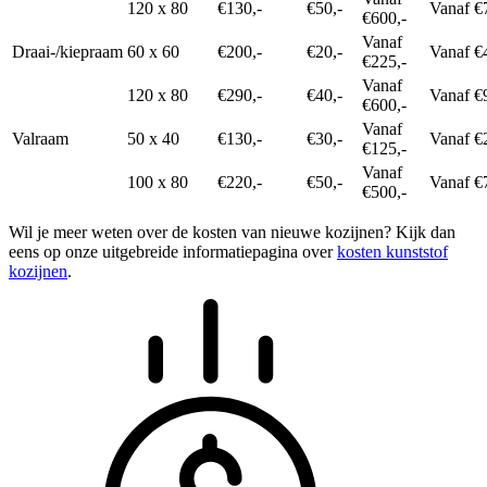
120 x 80
€130,-
€50,-
Vanaf €
€600,-
Vanaf
Draai-/kiepraam
60 x 60
€200,-
€20,-
Vanaf €
€225,-
Vanaf
120 x 80
€290,-
€40,-
Vanaf €
€600,-
Vanaf
Valraam
50 x 40
€130,-
€30,-
Vanaf €
€125,-
Vanaf
100 x 80
€220,-
€50,-
Vanaf €
€500,-
Wil je meer weten over de kosten van nieuwe kozijnen? Kijk dan
eens op onze uitgebreide informatiepagina over
kosten kunststof
kozijnen
.