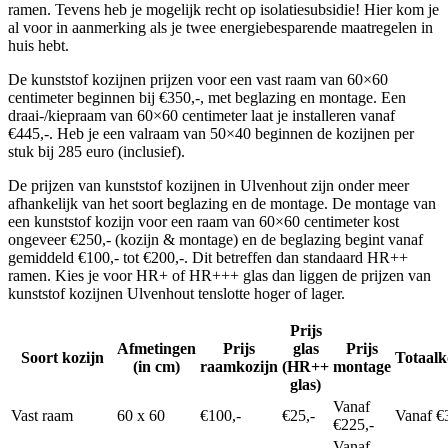
ramen. Tevens heb je mogelijk recht op isolatiesubsidie! Hier kom je
al voor in aanmerking als je twee energiebesparende maatregelen in
huis hebt.
De kunststof kozijnen prijzen voor een vast raam van 60×60
centimeter beginnen bij €350,-, met beglazing en montage. Een
draai-/kiepraam van 60×60 centimeter laat je installeren vanaf
€445,-. Heb je een valraam van 50×40 beginnen de kozijnen per
stuk bij 285 euro (inclusief).
De prijzen van kunststof kozijnen in Ulvenhout zijn onder meer
afhankelijk van het soort beglazing en de montage. De montage van
een kunststof kozijn voor een raam van 60×60 centimeter kost
ongeveer €250,- (kozijn & montage) en de beglazing begint vanaf
gemiddeld €100,- tot €200,-. Dit betreffen dan standaard HR++
ramen. Kies je voor HR+ of HR+++ glas dan liggen de prijzen van
kunststof kozijnen Ulvenhout tenslotte hoger of lager.
Prijs
Afmetingen
Prijs
glas
Prijs
Soort kozijn
Totaalk
(in cm)
raamkozijn
(HR++
montage
glas)
Vanaf
Vast raam
60 x 60
€100,-
€25,-
Vanaf €
€225,-
Vanaf