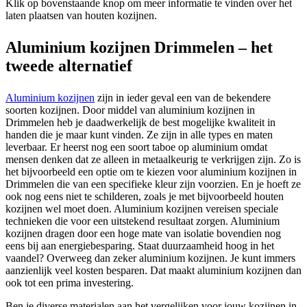
Klik op bovenstaande knop om meer informatie te vinden over het
laten plaatsen van houten kozijnen.
Aluminium kozijnen Drimmelen – het
tweede alternatief
Aluminium kozijnen
zijn in ieder geval een van de bekendere
soorten kozijnen. Door middel van aluminium kozijnen in
Drimmelen heb je daadwerkelijk de best mogelijke kwaliteit in
handen die je maar kunt vinden. Ze zijn in alle types en maten
leverbaar. Er heerst nog een soort taboe op aluminium omdat
mensen denken dat ze alleen in metaalkeurig te verkrijgen zijn. Zo is
het bijvoorbeeld een optie om te kiezen voor aluminium kozijnen in
Drimmelen die van een specifieke kleur zijn voorzien. En je hoeft ze
ook nog eens niet te schilderen, zoals je met bijvoorbeeld houten
kozijnen wel moet doen. Aluminium kozijnen vereisen speciale
technieken die voor een uitstekend resultaat zorgen. Aluminium
kozijnen dragen door een hoge mate van isolatie bovendien nog
eens bij aan energiebesparing. Staat duurzaamheid hoog in het
vaandel? Overweeg dan zeker aluminium kozijnen. Je kunt immers
aanzienlijk veel kosten besparen. Dat maakt aluminium kozijnen dan
ook tot een prima investering.
Ben je diverse materialen aan het vergelijken voor jouw kozijnen in