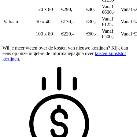
Vanaf
120 x 80
€290,-
€40,-
Vanaf €
€600,-
Vanaf
Valraam
50 x 40
€130,-
€30,-
Vanaf €
€125,-
Vanaf
100 x 80
€220,-
€50,-
Vanaf €
€500,-
Wil je meer weten over de kosten van nieuwe kozijnen? Kijk dan
eens op onze uitgebreide informatiepagina over
kosten kunststof
kozijnen
.