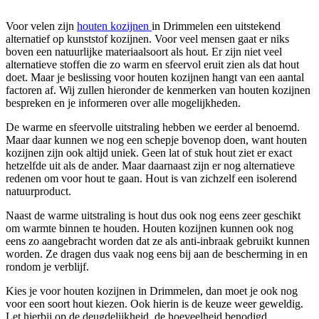
Voor velen zijn
houten kozijnen
in Drimmelen een uitstekend
alternatief op kunststof kozijnen. Voor veel mensen gaat er niks
boven een natuurlijke materiaalsoort als hout. Er zijn niet veel
alternatieve stoffen die zo warm en sfeervol eruit zien als dat hout
doet. Maar je beslissing voor houten kozijnen hangt van een aantal
factoren af. Wij zullen hieronder de kenmerken van houten kozijnen
bespreken en je informeren over alle mogelijkheden.
De warme en sfeervolle uitstraling hebben we eerder al benoemd.
Maar daar kunnen we nog een schepje bovenop doen, want houten
kozijnen zijn ook altijd uniek. Geen lat of stuk hout ziet er exact
hetzelfde uit als de ander. Maar daarnaast zijn er nog alternatieve
redenen om voor hout te gaan. Hout is van zichzelf een isolerend
natuurproduct.
Naast de warme uitstraling is hout dus ook nog eens zeer geschikt
om warmte binnen te houden. Houten kozijnen kunnen ook nog
eens zo aangebracht worden dat ze als anti-inbraak gebruikt kunnen
worden. Ze dragen dus vaak nog eens bij aan de bescherming in en
rondom je verblijf.
Kies je voor houten kozijnen in Drimmelen, dan moet je ook nog
voor een soort hout kiezen. Ook hierin is de keuze weer geweldig.
Let hierbij op de deugdelijkheid, de hoeveelheid benodigd