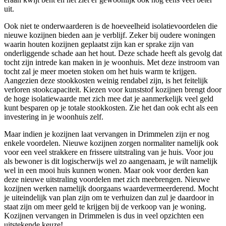
uit.
Ook niet te onderwaarderen is de hoeveelheid isolatievoordelen die
nieuwe kozijnen bieden aan je verblijf. Zeker bij oudere woningen
waarin houten kozijnen geplaatst zijn kan er sprake zijn van
onderliggende schade aan het hout. Deze schade heeft als gevolg dat
tocht zijn intrede kan maken in je woonhuis. Met deze instroom van
tocht zal je meer moeten stoken om het huis warm te krijgen.
Aangezien deze stookkosten weinig rendabel zijn, is het feitelijk
verloren stookcapaciteit. Kiezen voor kunststof kozijnen brengt door
de hoge isolatiewaarde met zich mee dat je aanmerkelijk veel geld
kunt besparen op je totale stookkosten. Zie het dan ook echt als een
investering in je woonhuis zelf.
Maar indien je kozijnen laat vervangen in Drimmelen zijn er nog
enkele voordelen. Nieuwe kozijnen zorgen normaliter namelijk ook
voor een veel strakkere en frissere uitstraling van je huis. Voor jou
als bewoner is dit logischerwijs wel zo aangenaam, je wilt namelijk
wel in een mooi huis kunnen wonen. Maar ook voor derden kan
deze nieuwe uitstraling voordelen met zich meebrengen. Nieuwe
kozijnen werken namelijk doorgaans waardevermeerderend. Mocht
je uiteindelijk van plan zijn om te verhuizen dan zul je daardoor in
staat zijn om meer geld te krijgen bij de verkoop van je woning.
Kozijnen vervangen in Drimmelen is dus in veel opzichten een
uitstekende keuze!