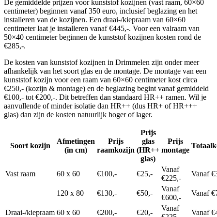
De gemiddelde prijzen voor kunststof kozijnen (vast raam, 60×60
centimeter) beginnen vanaf 350 euro, inclusief beglazing en het
installeren van de kozijnen. Een draai-/kiepraam van 60×60
centimeter laat je installeren vanaf €445,-. Voor een valraam van
50×40 centimeter beginnen de kunststof kozijnen kosten rond de
€285,-.
De kosten van kunststof kozijnen in Drimmelen zijn onder meer
afhankelijk van het soort glas en de montage. De montage van een
kunststof kozijn voor een raam van 60×60 centimeter kost circa
€250,- (kozijn & montage) en de beglazing begint vanaf gemiddeld
€100,- tot €200,-. Dit betreffen dan standaard HR++ ramen. Wil je
aanvullende of minder isolatie dan HR++ (dus HR+ of HR+++
glas) dan zijn de kosten natuurlijk hoger of lager.
Prijs
Afmetingen
Prijs
glas
Prijs
Soort kozijn
Totaalk
(in cm)
raamkozijn
(HR++
montage
glas)
Vanaf
Vast raam
60 x 60
€100,-
€25,-
Vanaf €
€225,-
Vanaf
120 x 80
€130,-
€50,-
Vanaf €
€600,-
Vanaf
Draai-/kiepraam
60 x 60
€200,-
€20,-
Vanaf €
€225,-