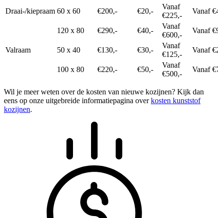
Vanaf
Draai-/kiepraam
60 x 60
€200,-
€20,-
Vanaf €
€225,-
Vanaf
120 x 80
€290,-
€40,-
Vanaf €
€600,-
Vanaf
Valraam
50 x 40
€130,-
€30,-
Vanaf €
€125,-
Vanaf
100 x 80
€220,-
€50,-
Vanaf €
€500,-
Wil je meer weten over de kosten van nieuwe kozijnen? Kijk dan
eens op onze uitgebreide informatiepagina over
kosten kunststof
kozijnen
.