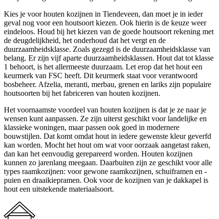
Kies je voor houten kozijnen in Tiendeveen, dan moet je in ieder
geval nog voor een houtsoort kiezen. Ook hierin is de keuze weer
eindeloos. Houd bij het kiezen van de goede houtsoort rekening met
de deugdelijkheid, het onderhoud dat het vergt en de
duurzaamheidsklasse. Zoals gezegd is de duurzaamheidsklasse van
belang. Er zijn vijf aparte duurzaamheidsklassen. Hout dat tot klasse
1 behoort, is het allermeeste duurzaam. Let erop dat het hout een
keurmerk van FSC heeft. Dit keurmerk staat voor verantwoord
bosbeheer. Afzelia, meranti, merbau, grenen en lariks zijn populaire
houtsoorten bij het fabriceren van houten kozijnen.
Het voornaamste voordeel van houten kozijnen is dat je ze naar je
wensen kunt aanpassen. Ze zijn uiterst geschikt voor landelijke en
klassieke woningen, maar passen ook goed in modernere
bouwstijlen. Dat komt omdat hout in iedere gewenste kleur geverfd
kan worden. Mocht het hout om wat voor oorzaak aangetast raken,
dan kan het eenvoudig gerepareerd worden. Houten kozijnen
kunnen zo jarenlang meegaan. Daarbuiten zijn ze geschikt voor alle
types raamkozijnen: voor gewone raamkozijnen, schuiframen en -
puien en draaikiepramen. Ook voor de kozijnen van je dakkapel is
hout een uitstekende materiaalsoort.