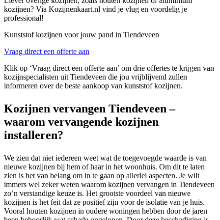
Liever overige kozijnen, zoals houten kozijnen of aluminium
kozijnen? Via Kozijnenkaart.nl vind je vlug en voordelig je
professional!
Kunststof kozijnen voor jouw pand in Tiendeveen
Vraag direct een offerte aan
Klik op ‘Vraag direct een offerte aan’ om drie offertes te krijgen van
kozijnspecialisten uit Tiendeveen die jou vrijblijvend zullen
informeren over de beste aankoop van kunststof kozijnen.
Kozijnen vervangen Tiendeveen –
waarom vervangende kozijnen
installeren?
We zien dat niet iedereen weet wat de toegevoegde waarde is van
nieuwe kozijnen bij hem of haar in het woonhuis. Om dit te laten
zien is het van belang om in te gaan op allerlei aspecten. Je wilt
immers wel zeker weten waarom kozijnen vervangen in Tiendeveen
zo’n verstandige keuze is. Het grootste voordeel van nieuwe
kozijnen is het feit dat ze positief zijn voor de isolatie van je huis.
Vooral houten kozijnen in oudere woningen hebben door de jaren
heen behoorlijk wat schade opgelopen. Door deze beschadiging is