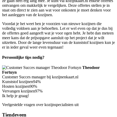
ze gaan heel erg lang mee. Je kunt via kozijnkaart.nl enkele offertes
ontvangen om makkelijk te vergelijken. Deze offertes stellen je in
staat om direct te zien aan wat voor onkosten je moet denken voor
het aanleggen van de kozijnen.
Voordat je het weet ben je voorzien van nieuwe kozijnen die
volledig voldoen aan je behoeften. Let er wel even op dat je dus bij
de offertes goed aangeeft wat je voor ogen hebt. Je hebt dan meteen
meer kans dat de prijsopgave aansluit op het project dat je wilt
uitzetten. Door de lange levensduur van de kunststof kozijnen kun je
er in ieder geval weer even tegenaan!
Persoonlijke tips nodig?
Theodoor
Fortuyn
Customer Succes manager bij kozijnenkaart.nl
Kunststof kozijnen
94%
Houten kozijnen
90%
Vervangen kozijnen
97%
Ik help je graag!
Veelgestelde vragen over kozijnspecialisten uit
Tiendeveen