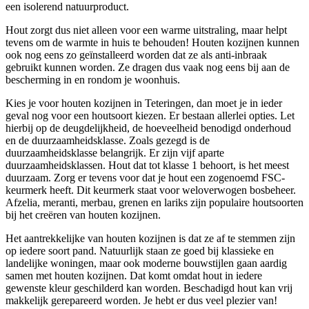
een isolerend natuurproduct.
Hout zorgt dus niet alleen voor een warme uitstraling, maar helpt
tevens om de warmte in huis te behouden! Houten kozijnen kunnen
ook nog eens zo geïnstalleerd worden dat ze als anti-inbraak
gebruikt kunnen worden. Ze dragen dus vaak nog eens bij aan de
bescherming in en rondom je woonhuis.
Kies je voor houten kozijnen in Teteringen, dan moet je in ieder
geval nog voor een houtsoort kiezen. Er bestaan allerlei opties. Let
hierbij op de deugdelijkheid, de hoeveelheid benodigd onderhoud
en de duurzaamheidsklasse. Zoals gezegd is de
duurzaamheidsklasse belangrijk. Er zijn vijf aparte
duurzaamheidsklassen. Hout dat tot klasse 1 behoort, is het meest
duurzaam. Zorg er tevens voor dat je hout een zogenoemd FSC-
keurmerk heeft. Dit keurmerk staat voor weloverwogen bosbeheer.
Afzelia, meranti, merbau, grenen en lariks zijn populaire houtsoorten
bij het creëren van houten kozijnen.
Het aantrekkelijke van houten kozijnen is dat ze af te stemmen zijn
op iedere soort pand. Natuurlijk staan ze goed bij klassieke en
landelijke woningen, maar ook moderne bouwstijlen gaan aardig
samen met houten kozijnen. Dat komt omdat hout in iedere
gewenste kleur geschilderd kan worden. Beschadigd hout kan vrij
makkelijk gerepareerd worden. Je hebt er dus veel plezier van!