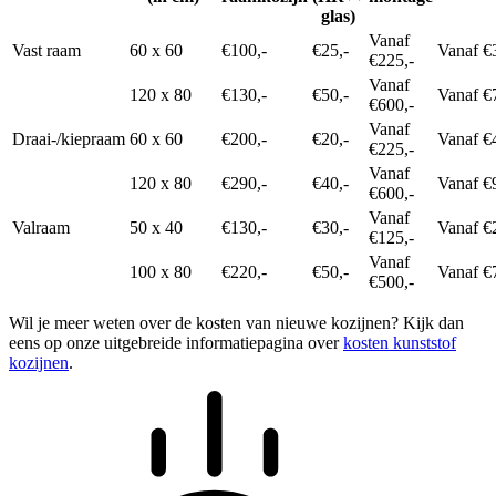
glas)
Vanaf
Vast raam
60 x 60
€100,-
€25,-
Vanaf €
€225,-
Vanaf
120 x 80
€130,-
€50,-
Vanaf €
€600,-
Vanaf
Draai-/kiepraam
60 x 60
€200,-
€20,-
Vanaf €
€225,-
Vanaf
120 x 80
€290,-
€40,-
Vanaf €
€600,-
Vanaf
Valraam
50 x 40
€130,-
€30,-
Vanaf €
€125,-
Vanaf
100 x 80
€220,-
€50,-
Vanaf €
€500,-
Wil je meer weten over de kosten van nieuwe kozijnen? Kijk dan
eens op onze uitgebreide informatiepagina over
kosten kunststof
kozijnen
.