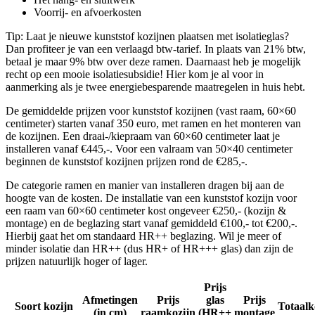
Voorrij- en afvoerkosten
Tip: Laat je nieuwe kunststof kozijnen plaatsen met isolatieglas?
Dan profiteer je van een verlaagd btw-tarief. In plaats van 21% btw,
betaal je maar 9% btw over deze ramen. Daarnaast heb je mogelijk
recht op een mooie isolatiesubsidie! Hier kom je al voor in
aanmerking als je twee energiebesparende maatregelen in huis hebt.
De gemiddelde prijzen voor kunststof kozijnen (vast raam, 60×60
centimeter) starten vanaf 350 euro, met ramen en het monteren van
de kozijnen. Een draai-/kiepraam van 60×60 centimeter laat je
installeren vanaf €445,-. Voor een valraam van 50×40 centimeter
beginnen de kunststof kozijnen prijzen rond de €285,-.
De categorie ramen en manier van installeren dragen bij aan de
hoogte van de kosten. De installatie van een kunststof kozijn voor
een raam van 60×60 centimeter kost ongeveer €250,- (kozijn &
montage) en de beglazing start vanaf gemiddeld €100,- tot €200,-.
Hierbij gaat het om standaard HR++ beglazing. Wil je meer of
minder isolatie dan HR++ (dus HR+ of HR+++ glas) dan zijn de
prijzen natuurlijk hoger of lager.
Prijs
Afmetingen
Prijs
glas
Prijs
Soort kozijn
Totaalk
(in cm)
raamkozijn
(HR++
montage