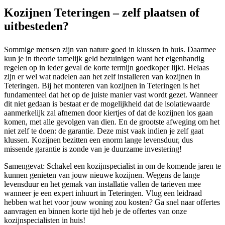
Kozijnen Teteringen – zelf plaatsen of
uitbesteden?
Sommige mensen zijn van nature goed in klussen in huis. Daarmee
kun je in theorie tamelijk geld bezuinigen want het eigenhandig
regelen op in ieder geval de korte termijn goedkoper lijkt. Helaas
zijn er wel wat nadelen aan het zelf installeren van kozijnen in
Teteringen. Bij het monteren van kozijnen in Teteringen is het
fundamenteel dat het op de juiste manier vast wordt gezet. Wanneer
dit niet gedaan is bestaat er de mogelijkheid dat de isolatiewaarde
aanmerkelijk zal afnemen door kiertjes of dat de kozijnen los gaan
komen, met alle gevolgen van dien. En de grootste afweging om het
niet zelf te doen: de garantie. Deze mist vaak indien je zelf gaat
klussen. Kozijnen bezitten een enorm lange levensduur, dus
missende garantie is zonde van je duurzame investering!
Samengevat: Schakel een kozijnspecialist in om de komende jaren te
kunnen genieten van jouw nieuwe kozijnen. Wegens de lange
levensduur en het gemak van installatie vallen de tarieven mee
wanneer je een expert inhuurt in Teteringen. Vlug een leidraad
hebben wat het voor jouw woning zou kosten? Ga snel naar offertes
aanvragen en binnen korte tijd heb je de offertes van onze
kozijnspecialisten in huis!