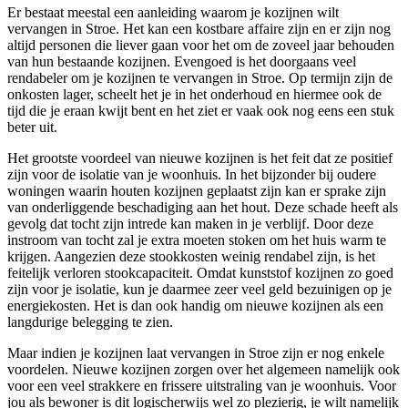
Er bestaat meestal een aanleiding waarom je kozijnen wilt
vervangen in Stroe. Het kan een kostbare affaire zijn en er zijn nog
altijd personen die liever gaan voor het om de zoveel jaar behouden
van hun bestaande kozijnen. Evengoed is het doorgaans veel
rendabeler om je kozijnen te vervangen in Stroe. Op termijn zijn de
onkosten lager, scheelt het je in het onderhoud en hiermee ook de
tijd die je eraan kwijt bent en het ziet er vaak ook nog eens een stuk
beter uit.
Het grootste voordeel van nieuwe kozijnen is het feit dat ze positief
zijn voor de isolatie van je woonhuis. In het bijzonder bij oudere
woningen waarin houten kozijnen geplaatst zijn kan er sprake zijn
van onderliggende beschadiging aan het hout. Deze schade heeft als
gevolg dat tocht zijn intrede kan maken in je verblijf. Door deze
instroom van tocht zal je extra moeten stoken om het huis warm te
krijgen. Aangezien deze stookkosten weinig rendabel zijn, is het
feitelijk verloren stookcapaciteit. Omdat kunststof kozijnen zo goed
zijn voor je isolatie, kun je daarmee zeer veel geld bezuinigen op je
energiekosten. Het is dan ook handig om nieuwe kozijnen als een
langdurige belegging te zien.
Maar indien je kozijnen laat vervangen in Stroe zijn er nog enkele
voordelen. Nieuwe kozijnen zorgen over het algemeen namelijk ook
voor een veel strakkere en frissere uitstraling van je woonhuis. Voor
jou als bewoner is dit logischerwijs wel zo plezierig, je wilt namelijk