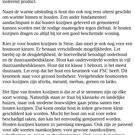
isolerend product.
Naast de warme uitstraling is hout dus ook nog eens uiterst geschikt
om warmte binnen te houden. Een ander fundamenteel
aandachtspunt is dat houten kozijnen geleverd en gemonteerd
kunnen worden met de nodige maatregelen tegen diefstal. Je houten
kozijnen dragen zo altijd bij tot een goed beschermde woning.
Kies je voor houten kozijnen in Stroe, dan moet je ook nog voor een
houtsoort kiezen. Er bestaan verschillende mogelijkheden. Let
hierbij op de deugdelijkheid, de hoeveelheid benodigd onderhoud
en de duurzaamheidsklasse. Hout kan onderverdeeld worden in vijf
duurzaamheidsklassen. Hout dat tot klasse 1 behoort, is het meest
duurzaam. Let erop dat het hout een keurmerk van FSC heeft. Dit
keurmerk staat voor gezond bosbeheer. Veelgebruikte houtsoorten
voor kozijnen zijn afzelia, meranti, merbau, grenen en lariks.
Het fijne van houten kozijnen is dat ze af te stemmen zijn op elke
soort woning. Natuurlijk staan ze fraai bij klassieke en landelijke
huizen, maar ook moderne bouwstijlen gaan prima samen met
houten kozijnen. Dat komt omdat hout in iedere gewenste kleur
geschilderd kan worden. Mocht het hout om wat voor reden
beschadigd raken, dan kan het eenvoudig gerepareerd worden.
Houten kozijnen kunnen zo jarenlang meegaan. Ook zijn ze passend
voor alle soorten raamkozijnen: voor gewone raamkozijnen,