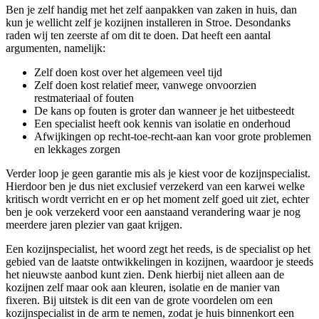
Ben je zelf handig met het zelf aanpakken van zaken in huis, dan
kun je wellicht zelf je kozijnen installeren in Stroe. Desondanks
raden wij ten zeerste af om dit te doen. Dat heeft een aantal
argumenten, namelijk:
Zelf doen kost over het algemeen veel tijd
Zelf doen kost relatief meer, vanwege onvoorzien
restmateriaal of fouten
De kans op fouten is groter dan wanneer je het uitbesteedt
Een specialist heeft ook kennis van isolatie en onderhoud
Afwijkingen op recht-toe-recht-aan kan voor grote problemen
en lekkages zorgen
Verder loop je geen garantie mis als je kiest voor de kozijnspecialist.
Hierdoor ben je dus niet exclusief verzekerd van een karwei welke
kritisch wordt verricht en er op het moment zelf goed uit ziet, echter
ben je ook verzekerd voor een aanstaand verandering waar je nog
meerdere jaren plezier van gaat krijgen.
Een kozijnspecialist, het woord zegt het reeds, is de specialist op het
gebied van de laatste ontwikkelingen in kozijnen, waardoor je steeds
het nieuwste aanbod kunt zien. Denk hierbij niet alleen aan de
kozijnen zelf maar ook aan kleuren, isolatie en de manier van
fixeren. Bij uitstek is dit een van de grote voordelen om een
kozijnspecialist in de arm te nemen, zodat je huis binnenkort een