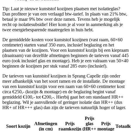
Tip: Laat je nieuwe kunststof kozijnen plaatsen met isolatieglas?
Dan profiteer je van een verlaagd btw-tarief. In plaats van 21% btw,
betaal je maar 9% btw over deze ramen. Tevens heb je mogelijk
recht op isolatiesubsidie! Hier kom je al voor in aanmerking als je
twee energiebesparende maatregelen in huis hebt.
De gemiddelde kosten voor kunststof kozijnen (vast raam, 60×60
centimeter) starten vanaf 350 euro, inclusief beglazing en het
plaatsen van de kozijnen. Voor een kunststof kozijn bij een kiepraam
(draairaam) van dezelfde afmetingen beginnen de tarieven vanaf 445
euro (ook inclusief glas en montage). Heb je een valraam van 50×40
beginnen de kozijnen per stuk vanaf 285 euro (inclusief).
De tarieven van kunststof kozijnen in Sprang Capelle zijn onder
meer afhankelijk van het soort ramen en de installatie. De montage
van een kunststof kozijn voor een raam van 60×60 centimeter kost
circa €250,- (kozijn & montage) en de beglazing begint vanaf
gemiddeld €100,- tot €200,-. Hierbij gaat het om standaard HR++
beglazing. Wil je aanvullende of geringer isolatie dan HR++ (dus
HR+ of HR+++ glas) dan zijn de tarieven natuurlijk hoger of lager.
Prijs
Afmetingen
Prijs
glas
Prijs
Soort kozijn
Totaalk
(in cm)
raamkozijn
(HR++
montage