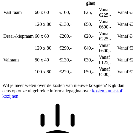
glas)
Vanaf
Vast raam
60 x 60
€100,-
€25,-
Vanaf €
€225,-
Vanaf
120 x 80
€130,-
€50,-
Vanaf €
€600,-
Vanaf
Draai-/kiepraam
60 x 60
€200,-
€20,-
Vanaf €
€225,-
Vanaf
120 x 80
€290,-
€40,-
Vanaf €
€600,-
Vanaf
Valraam
50 x 40
€130,-
€30,-
Vanaf €
€125,-
Vanaf
100 x 80
€220,-
€50,-
Vanaf €
€500,-
Wil je meer weten over de kosten van nieuwe kozijnen? Kijk dan
eens op onze uitgebreide informatiepagina over
kosten kunststof
kozijnen
.