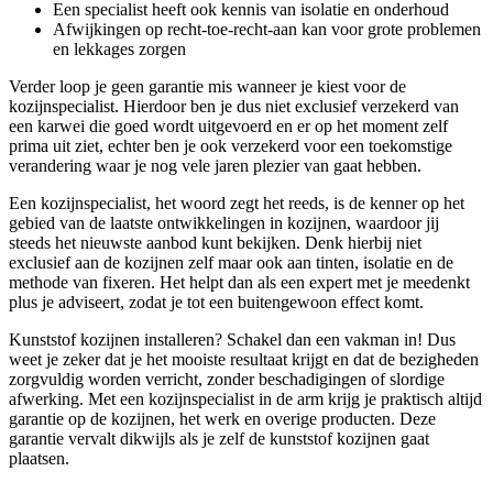
Een specialist heeft ook kennis van isolatie en onderhoud
Afwijkingen op recht-toe-recht-aan kan voor grote problemen
en lekkages zorgen
Verder loop je geen garantie mis wanneer je kiest voor de
kozijnspecialist. Hierdoor ben je dus niet exclusief verzekerd van
een karwei die goed wordt uitgevoerd en er op het moment zelf
prima uit ziet, echter ben je ook verzekerd voor een toekomstige
verandering waar je nog vele jaren plezier van gaat hebben.
Een kozijnspecialist, het woord zegt het reeds, is de kenner op het
gebied van de laatste ontwikkelingen in kozijnen, waardoor jij
steeds het nieuwste aanbod kunt bekijken. Denk hierbij niet
exclusief aan de kozijnen zelf maar ook aan tinten, isolatie en de
methode van fixeren. Het helpt dan als een expert met je meedenkt
plus je adviseert, zodat je tot een buitengewoon effect komt.
Kunststof kozijnen installeren? Schakel dan een vakman in! Dus
weet je zeker dat je het mooiste resultaat krijgt en dat de bezigheden
zorgvuldig worden verricht, zonder beschadigingen of slordige
afwerking. Met een kozijnspecialist in de arm krijg je praktisch altijd
garantie op de kozijnen, het werk en overige producten. Deze
garantie vervalt dikwijls als je zelf de kunststof kozijnen gaat
plaatsen.