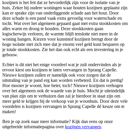
kozijnen is het feit dat ze bevorderlijk zijn voor de isolatie van je
huis. Zeker bij oudere woningen waar houten kozijnen geplaatst zijn
kan er sprake zijn van onderliggende schade aan het hout. Door
deze schade is een pand vaak extra gevoelig voor waterschade en
tocht. Wat over het algemeen gepaard gaat met extra stookkosten om
alles warm en droog te houden. Deze stookkosten gaan
logischerwijs verloren, de warmte blijft tenslotte niet meer in de
woning hangen. Kiezen voor kunststof kozijnen brengt door de
hoge isolatie met zich mee dat je enorm veel geld kunt besparen op
je totale stookkosten. Zie het dan ook echt als een investering in je
gebouw.
Echter is dit niet het enige voordeel wat je zult ondervinden als je
ervoor kiest om kozijnen te laten vervangen in Sprang Capelle.
Nieuwe kozijnen zullen er namelijk ook voor zorgen dat de
uitstraling van je pand erg kan worden verbeterd. En dat is prettig!
Hoe mooier je woont, hoe beter, toch? Nieuwe kozijnen verhogen
over het algemeen ook de waarde van je huis. Mocht je uiteindelijk
van plan zijn om te verhuizen dan zal je hierdoor in staat zijn om
meer geld te krijgen bij de verkoop van je woonhuis. Door deze vele
voordelen is kozijnen vervangen in Sprang Capelle dé keuze om te
maken!
Ben je op zoek naar meer informatie? Kijk dan eens op onze
uitgebreide informatiepagina over
kozijnen vervangen
.