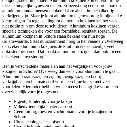
deugdelijkheid in handen. Aluminium kozijnen komen voor in de
meeste mogelijke types en maten. Er heerst nog een soort taboe op
aluminium omdat mensen denken dat ze alleen in metaalkeurig te
verkrijgen zijn. Maar je kunt aluminium tegenwoordig in bijna elke
kleur krijgen. In tegenstelling tot de houten kozijnen zal het vaak
niet nodig zijn om deze te schilderen. Aluminium kozijnen vergen
speciale technieken die voor een formidabel resultaat zorgen. De
aluminium kozijnen in Schore staan bekend om hun hoge
isolatiewaarde. Staat duurzaamheid hoog in het vaandel? Overweeg
dan zeker aluminium kozijnen. Je kunt immers aanzienlijk veel
onkosten besparen. Dat maakt aluminium kozijnen dan ook tot een
uitstekende investering.
Ben je verscheidene materialen aan het vergelijken voor jouw
kozijnen in Schore? Overweeg dan eens voor aluminium te gaan.
Aluminium raamkozijnen zijn bij menig kozijnen bedrijf
verkrijgbaar, en het materiaal vormt een fijne keuze met veel
voordelen. Hieronder hebben we de meest belangrijke voordelen
overzichtelijk voor je opgesomd:
Eigentijds uiterlijk voor je kozijn
Milieuvriendelijke materiaalsoort
Geen rotting, roest en vochtopname voor je kozijnen in
Schore
Uiterst ecologische stofsoort
Kozijn behoeft weinig onderhoud