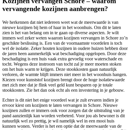
Kozijnen vervangen Schore – waarom
vervangende kozijnen aanbrengen?
We herkennen dat niet iedereen weet wat de meerwaarde is van
nieuwe kozijnen bij hem of haar in het woonhuis. Om dit te laten
zien is het van belang om in te gaan op diverse aspecten. Je wilt
immers wel zeker weten waarom kozijnen vervangen in Schore zo’n
geschikte beslissing is. Een van de voornaamste voordelen is toch
wel de isolatie. Zeker houten kozijnen in oudere huizen hebben door
de jaren heen aanmerkelijk wat beschadiging opgelopen. Door deze
beschadiging is een huis vaak extra gevoelig voor waterschade en
tocht. Wegens deze instroom van tocht zal je meer moeten stoken
om het huis warm te krijgen. Deze stookkosten gaan natuurlijk
verloren, de warmte blijft immers niet meer in het woonhuis hangen.
Kiezen voor kunststof kozijnen brengt door de hoge isolatiewaarde
met zich mee dat je flink veel geld kunt besparen op je totale
stookkosten. Zie het dan ook echt als een investering in je gebouw.
Echter is dit niet het enige voordeel wat je zult ervaren indien je
ervoor kiest om kozijnen te laten vervangen in Schore. Nieuwe
kozijnen zullen er immers ook voor zorgen dat de uitstraling van je
pand aanzienlijk kan worden verbeterd. Voor jou als bewoner is dit
natuurlijk wel zo prettig, je wil namelijk wel in een mooi huis
kunnen wonen. Verder is het een optie dat de meerwaarde van de