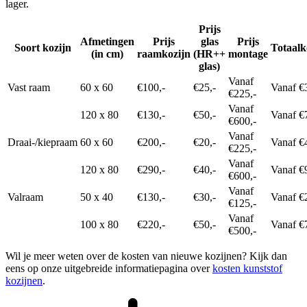
lager.
Prijs
Afmetingen
Prijs
glas
Prijs
Soort kozijn
Totaalk
(in cm)
raamkozijn
(HR++
montage
glas)
Vanaf
Vast raam
60 x 60
€100,-
€25,-
Vanaf €
€225,-
Vanaf
120 x 80
€130,-
€50,-
Vanaf €
€600,-
Vanaf
Draai-/kiepraam
60 x 60
€200,-
€20,-
Vanaf €
€225,-
Vanaf
120 x 80
€290,-
€40,-
Vanaf €
€600,-
Vanaf
Valraam
50 x 40
€130,-
€30,-
Vanaf €
€125,-
Vanaf
100 x 80
€220,-
€50,-
Vanaf €
€500,-
Wil je meer weten over de kosten van nieuwe kozijnen? Kijk dan
eens op onze uitgebreide informatiepagina over
kosten kunststof
kozijnen
.