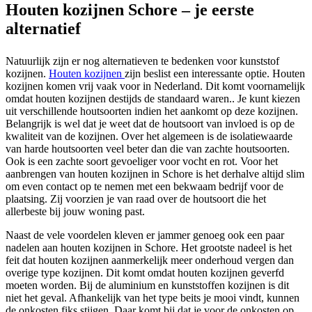
Houten kozijnen Schore – je eerste
alternatief
Natuurlijk zijn er nog alternatieven te bedenken voor kunststof
kozijnen.
Houten kozijnen
zijn beslist een interessante optie. Houten
kozijnen komen vrij vaak voor in Nederland. Dit komt voornamelijk
omdat houten kozijnen destijds de standaard waren.. Je kunt kiezen
uit verschillende houtsoorten indien het aankomt op deze kozijnen.
Belangrijk is wel dat je weet dat de houtsoort van invloed is op de
kwaliteit van de kozijnen. Over het algemeen is de isolatiewaarde
van harde houtsoorten veel beter dan die van zachte houtsoorten.
Ook is een zachte soort gevoeliger voor vocht en rot. Voor het
aanbrengen van houten kozijnen in Schore is het derhalve altijd slim
om even contact op te nemen met een bekwaam bedrijf voor de
plaatsing. Zij voorzien je van raad over de houtsoort die het
allerbeste bij jouw woning past.
Naast de vele voordelen kleven er jammer genoeg ook een paar
nadelen aan houten kozijnen in Schore. Het grootste nadeel is het
feit dat houten kozijnen aanmerkelijk meer onderhoud vergen dan
overige type kozijnen. Dit komt omdat houten kozijnen geverfd
moeten worden. Bij de aluminium en kunststoffen kozijnen is dit
niet het geval. Afhankelijk van het type beits je mooi vindt, kunnen
de onkosten fiks stijgen. Daar komt bij dat je voor de onkosten op