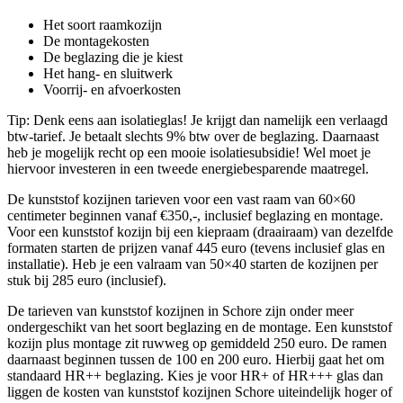
Het soort raamkozijn
De montagekosten
De beglazing die je kiest
Het hang- en sluitwerk
Voorrij- en afvoerkosten
Tip: Denk eens aan isolatieglas! Je krijgt dan namelijk een verlaagd
btw-tarief. Je betaalt slechts 9% btw over de beglazing. Daarnaast
heb je mogelijk recht op een mooie isolatiesubsidie! Wel moet je
hiervoor investeren in een tweede energiebesparende maatregel.
De kunststof kozijnen tarieven voor een vast raam van 60×60
centimeter beginnen vanaf €350,-, inclusief beglazing en montage.
Voor een kunststof kozijn bij een kiepraam (draairaam) van dezelfde
formaten starten de prijzen vanaf 445 euro (tevens inclusief glas en
installatie). Heb je een valraam van 50×40 starten de kozijnen per
stuk bij 285 euro (inclusief).
De tarieven van kunststof kozijnen in Schore zijn onder meer
ondergeschikt van het soort beglazing en de montage. Een kunststof
kozijn plus montage zit ruwweg op gemiddeld 250 euro. De ramen
daarnaast beginnen tussen de 100 en 200 euro. Hierbij gaat het om
standaard HR++ beglazing. Kies je voor HR+ of HR+++ glas dan
liggen de kosten van kunststof kozijnen Schore uiteindelijk hoger of