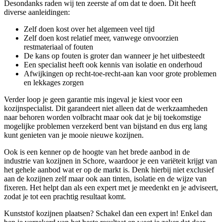
Desondanks raden wij ten zeerste af om dat te doen. Dit heeft
diverse aanleidingen:
Zelf doen kost over het algemeen veel tijd
Zelf doen kost relatief meer, vanwege onvoorzien
restmateriaal of fouten
De kans op fouten is groter dan wanneer je het uitbesteedt
Een specialist heeft ook kennis van isolatie en onderhoud
Afwijkingen op recht-toe-recht-aan kan voor grote problemen
en lekkages zorgen
Verder loop je geen garantie mis ingeval je kiest voor een
kozijnspecialist. Dit garandeert niet alleen dat de werkzaamheden
naar behoren worden volbracht maar ook dat je bij toekomstige
mogelijke problemen verzekerd bent van bijstand en dus erg lang
kunt genieten van je mooie nieuwe kozijnen.
Ook is een kenner op de hoogte van het brede aanbod in de
industrie van kozijnen in Schore, waardoor je een variëteit krijgt van
het gehele aanbod wat er op de markt is. Denk hierbij niet exclusief
aan de kozijnen zelf maar ook aan tinten, isolatie en de wijze van
fixeren. Het helpt dan als een expert met je meedenkt en je adviseert,
zodat je tot een prachtig resultaat komt.
Kunststof kozijnen plaatsen? Schakel dan een expert in! Enkel dan