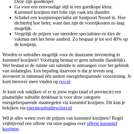
Deze zijn goedkoper.
Ga voor een eenvoudige stijl in een goedkope kleur.
Kunststof kozijnen met folie zijn vaak iets duurder.
Schakel een kozijnenspecialist uit Santpoort Noord in. Hoe
dichterbij hoe beter, want dan zijn de voorrijkosten zo laag
mogelijk.
Vergelijk de prijzen van meerdere specialisten en kies de
vakman met het beste aanbod. Zo bespaar je tot wel 40% op
de kostprijs.
Worden er subsidies mogelijk voor de duurzame investering in
kunststof kozijnen? Voorlopig bestaat er geen subsidie (landelijk).
Wel bestaat er de ruimte om subsidie te ontvangen voor het gebruik
van isolatieglas. Een bepaling daarvoor is dat je tevens nog
investeert in minimaal één andere energiebesparende voorziening. Je
kunt hierover meer vinden op
rvo.nl
Je kunt ook nakijken of er in jouw regio (stad of provincie) een
plaatselijke subsidie denkbaar is voor deze categorie
energiebesparende maatregelen via kunststof kozijnen. Dit kun je
bekijken via
energiesubsidiewijzer.nl
Wil je alles weten over de prijzen van kunststof kozijnen? Regel
vrijblijvend een offerte via onze pagina over
offerte kunststof
kozijnen
.