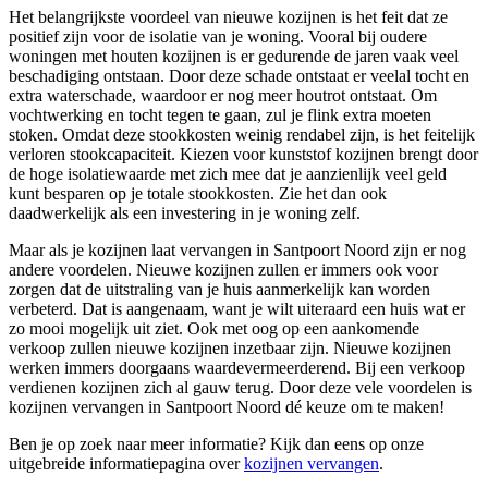
Het belangrijkste voordeel van nieuwe kozijnen is het feit dat ze
positief zijn voor de isolatie van je woning. Vooral bij oudere
woningen met houten kozijnen is er gedurende de jaren vaak veel
beschadiging ontstaan. Door deze schade ontstaat er veelal tocht en
extra waterschade, waardoor er nog meer houtrot ontstaat. Om
vochtwerking en tocht tegen te gaan, zul je flink extra moeten
stoken. Omdat deze stookkosten weinig rendabel zijn, is het feitelijk
verloren stookcapaciteit. Kiezen voor kunststof kozijnen brengt door
de hoge isolatiewaarde met zich mee dat je aanzienlijk veel geld
kunt besparen op je totale stookkosten. Zie het dan ook
daadwerkelijk als een investering in je woning zelf.
Maar als je kozijnen laat vervangen in Santpoort Noord zijn er nog
andere voordelen. Nieuwe kozijnen zullen er immers ook voor
zorgen dat de uitstraling van je huis aanmerkelijk kan worden
verbeterd. Dat is aangenaam, want je wilt uiteraard een huis wat er
zo mooi mogelijk uit ziet. Ook met oog op een aankomende
verkoop zullen nieuwe kozijnen inzetbaar zijn. Nieuwe kozijnen
werken immers doorgaans waardevermeerderend. Bij een verkoop
verdienen kozijnen zich al gauw terug. Door deze vele voordelen is
kozijnen vervangen in Santpoort Noord dé keuze om te maken!
Ben je op zoek naar meer informatie? Kijk dan eens op onze
uitgebreide informatiepagina over
kozijnen vervangen
.