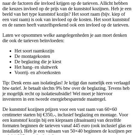
naar de factoren die invloed krijgen op de tarieven. Allicht hebben
die keuzes invloed op de prijs van de kunststof kozijnen. Heb je een
beeld van het type kunststof kozijn? Het soort raam (bijv. kiep of
een vast raam) is ook van invloed op de kosten. Het soort kunststof
en de ramen heeft vanzelfsprekend ook een invloed op de tarieven.
Laten we opsommen welke aangelegenheden je aan moet denken
die ook de tarieven beïnvloeden:
Het soort raamkozijn
De montagekosten
De beglazing die je kiest
Het hang- en sluitwerk
Voorrij- en afvoerkosten
Tip: Denk eens aan isolatieglas! Je krijgt dan namelijk een verlaagd
btw-tarief. Je betaalt slechts 9% btw over de beglazing. Tevens heb
je mogelijk recht op isolatiesubsidie! Wel moet je hiervoor
investeren in een tweede energiebesparende maatregel.
De kunststof kozijnen prijzen voor een vast raam van 60×60
centimeter starten bij €350,-, inclusief beglazing en montage. Voor
een kunststof kozijn bij een kiepraam (draairaam) van dezelfde
formaten beginnen de tarieven vanaf 445 euro (ook inclusief glas en
installatie). Heb je een valraam van 50×40 beginnen de kozijnen per