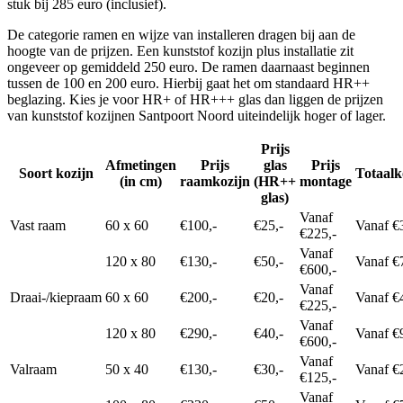
stuk bij 285 euro (inclusief).
De categorie ramen en wijze van installeren dragen bij aan de
hoogte van de prijzen. Een kunststof kozijn plus installatie zit
ongeveer op gemiddeld 250 euro. De ramen daarnaast beginnen
tussen de 100 en 200 euro. Hierbij gaat het om standaard HR++
beglazing. Kies je voor HR+ of HR+++ glas dan liggen de prijzen
van kunststof kozijnen Santpoort Noord uiteindelijk hoger of lager.
Prijs
Afmetingen
Prijs
glas
Prijs
Soort kozijn
Totaalk
(in cm)
raamkozijn
(HR++
montage
glas)
Vanaf
Vast raam
60 x 60
€100,-
€25,-
Vanaf €
€225,-
Vanaf
120 x 80
€130,-
€50,-
Vanaf €
€600,-
Vanaf
Draai-/kiepraam
60 x 60
€200,-
€20,-
Vanaf €
€225,-
Vanaf
120 x 80
€290,-
€40,-
Vanaf €
€600,-
Vanaf
Valraam
50 x 40
€130,-
€30,-
Vanaf €
€125,-
Vanaf