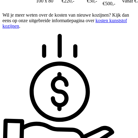
100 x 80
€220,-
€50,-
Vanaf €
€500,-
Wil je meer weten over de kosten van nieuwe kozijnen? Kijk dan
eens op onze uitgebreide informatiepagina over
kosten kunststof
kozijnen
.