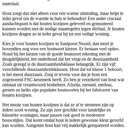
materiaal.
Hout zorgt dus niet alleen voor een warme uitstraling, maar helpt in
ieder geval om de warmte in huis te behouden! Een ander cruciaal
aandachtspunt is dat houten kozijnen geleverd en gemonteerd
kunnen worden met de nodige maatregelen tegen diefstal. Je houten
kozijnen dragen zo in ieder geval bij tot een veilige woning.
Kies je voor houten kozijnen in Santpoort Noord, dan moet je
bovendien nog voor een houtsoort kiezen. Er bestaan veel opties.
Houd bij het kiezen van de goede houtsoort rekening met de
deugdelijkheid, het onderhoud dat het vergt en de duurzaamheid.
Zoals gezegd is de duurzaamheidsklasse belangrijk. Er zijn vijf
verschillende duurzaamheidsklassen. Hout dat tot klasse 1 behoort,
is het meest duurzaam. Zorg er tevens voor dat je hout een
zogenoemd FSC-keurmerk heeft. Zo ben je verzekerd van hout wat
ontstaat uit verantwoord bosbeheer. Afzelia, meranti, merbau,
grenen en lariks zijn populaire houtsoorten bij het fabriceren van
houten kozijnen.
Het mooie van houten kozijnen is dat ze af te stemmen zijn op
iedere soort woning. Ze zijn zeer geschikt voor landelijke en
klassieke woningen, maar passen ook goed in modernere
bouwstijlen. Dat komt omdat hout in iedere gewenste kleur geverfd
kan worden. Aangetast hout kan vrij makkelijk gerepareerd worden.