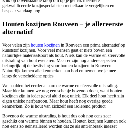
Klik op bovenstaande knop om op je gemak meerdere
gekwalificeerde kozijnspecialisten met elkaar te vergelijken en
bespaar vandaag nog.
Houten kozijnen Rouveen – je allereerste
alternatief
Voor velen zijn
houten kozijnen
in Rouveen een prima alternatief op
kunststof kozijnen. Voor veel mensen gaat er niets boven een
natuurlijke materiaalsoort als hout. Niets kan de warme en sfeervolle
uitstraling van hout evenaren. Maar er zijn nog andere aspecten
belangrijk bij de beslissing voor houten kozijnen in Rouveen.
Natuurlijk komen alle kenmerken aan bod en nemen we je mee
langs de verscheidene opties.
We haalden het eerder al aan: de warme en sfeervolle uitstraling.
Maar hier kunnen we nog een schepje bovenop doen, want houten
kozijnen zijn in ieder geval altijd nog uniek. Elk deel hout heeft zijn
eigen unieke nerfpatroon. Maar hout heeft nog overige goede
kenmerken. Zo is hout van zichzelf een isolerend product.
Bovenop de warme uitstraling is hout dus ook nog eens zeer
geschikt om warmte binnen te houden. Houten kozijnen kunnen ook
nog eens zo geïnstalleerd worden dat ze als anti-inbraak ingezet