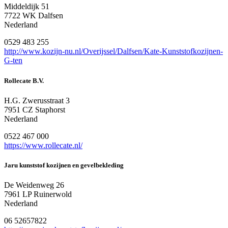
Middeldijk 51
7722 WK Dalfsen
Nederland
0529 483 255
http://www.kozijn-nu.nl/Overijssel/Dalfsen/Kate-Kunststofkozijnen-
G-ten
Rollecate B.V.
H.G. Zwerusstraat 3
7951 CZ Staphorst
Nederland
0522 467 000
https://www.rollecate.nl/
Jaru kunststof kozijnen en gevelbekleding
De Weidenweg 26
7961 LP Ruinerwold
Nederland
06 52657822