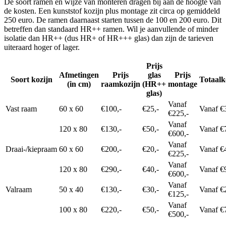
De soort ramen en wijze van monteren dragen bij aan de hoogte van
de kosten. Een kunststof kozijn plus montage zit circa op gemiddeld
250 euro. De ramen daarnaast starten tussen de 100 en 200 euro. Dit
betreffen dan standaard HR++ ramen. Wil je aanvullende of minder
isolatie dan HR++ (dus HR+ of HR+++ glas) dan zijn de tarieven
uiteraard hoger of lager.
Prijs
Afmetingen
Prijs
glas
Prijs
Soort kozijn
Totaalk
(in cm)
raamkozijn
(HR++
montage
glas)
Vanaf
Vast raam
60 x 60
€100,-
€25,-
Vanaf €
€225,-
Vanaf
120 x 80
€130,-
€50,-
Vanaf €
€600,-
Vanaf
Draai-/kiepraam
60 x 60
€200,-
€20,-
Vanaf €
€225,-
Vanaf
120 x 80
€290,-
€40,-
Vanaf €
€600,-
Vanaf
Valraam
50 x 40
€130,-
€30,-
Vanaf €
€125,-
Vanaf
100 x 80
€220,-
€50,-
Vanaf €
€500,-