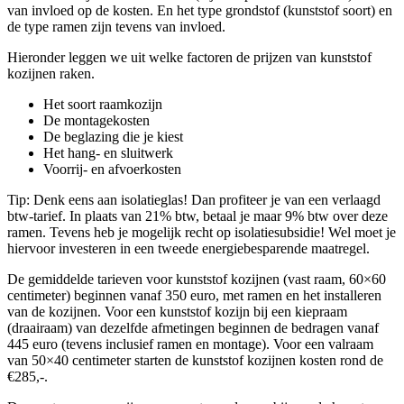
van invloed op de kosten. En het type grondstof (kunststof soort) en
de type ramen zijn tevens van invloed.
Hieronder leggen we uit welke factoren de prijzen van kunststof
kozijnen raken.
Het soort raamkozijn
De montagekosten
De beglazing die je kiest
Het hang- en sluitwerk
Voorrij- en afvoerkosten
Tip: Denk eens aan isolatieglas! Dan profiteer je van een verlaagd
btw-tarief. In plaats van 21% btw, betaal je maar 9% btw over deze
ramen. Tevens heb je mogelijk recht op isolatiesubsidie! Wel moet je
hiervoor investeren in een tweede energiebesparende maatregel.
De gemiddelde tarieven voor kunststof kozijnen (vast raam, 60×60
centimeter) beginnen vanaf 350 euro, met ramen en het installeren
van de kozijnen. Voor een kunststof kozijn bij een kiepraam
(draairaam) van dezelfde afmetingen beginnen de bedragen vanaf
445 euro (tevens inclusief ramen en montage). Voor een valraam
van 50×40 centimeter starten de kunststof kozijnen kosten rond de
€285,-.