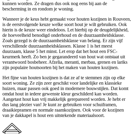
kunnen worden. Ze dragen dus ook nog eens bij aan de
bescherming in en rondom je woning.
Wanneer je de keus hebt gemaakt voor houten kozijnen in Rouveen,
is de eerstvolgende keuze welke soort hout je wilt gebruiken. Ook
hierin is de keuze weer eindeloos. Let hierbij op de deugdelijkheid,
de hoeveelheid benodigd onderhoud en de duurzaamheidsklasse.
Zoals gezegd is de duurzaamheidsklasse van belang. Er zijn vijf
verschillende duurzaamheidsklassen. Klasse 1 is het meest
duurzaam, klasse 5 het minst. Let erop dat het hout een FSC-
keurmerk heeft. Zo ben je gegarandeerd van hout wat ontstaat uit
verantwoord bosbeheer. Afzelia, meranti, merbau, grenen en lariks
zijn populaire houtsoorten bij het maken van houten kozijnen.
Het fijne van houten kozijnen is dat ze af te stemmen zijn op elke
soort woning. Ze zijn zeer geschikt voor landelijke en klassieke
huizen, maar passen ook goed in modernere bouwstijlen. Dat komt
omdat hout in iedere gewenste kleur geschilderd kan worden.
Aangetast hout kan vrij makkelijk gerepareerd worden. Je hebt er
dus lang plezier van! Je kunt ze gebruiken voor schuiframen,
draaikiepramen en normale raamkozijnen. Ook voor de kozijnen
van je dakkapel is hout een uitstekende materiaalsoort.