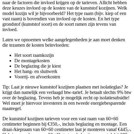
naar de factoren die invloed krijgen op de tarieven. Allicht hebben
deze keuzes invloed op de kosten van de kunststof kozijnen. Welk
model kozijn wil je bijvoorbeeld? Het type raam (bijv. kiep of een
vast raam) is bovendien van invloed op de kosten. En het type
grondstof (kunststof soort) en de soort ramen zijn tevens van
invloed.
Laten we opnoemen welke aangelegenheden je aan moet denken
die tezamen de kosten beïnvloeden:
Het soort raamkozijn
De montagekosten
De beglazing die je kiest
Het hang- en sluitwerk
Voorrij- en afvoerkosten
Tip: Laat je nieuwe kunststof kozijnen plaatsen met isolatieglas? Je
krijgt dan namelijk een verlaagd btw-tarief. Je betaalt slechts 9% btw
over de beglazing. Tevens heb je mogelijk recht op isolatiesubsidie!
Wel moet je hiervoor investeren in een tweede energiebesparende
maatregel.
De kunststof kozijnen tarieven voor een vast raam van 60×60
centimeter beginnen bij €350,-, incluis beglazing en montage. Een
draai-/kiepraam van 60×60 centimeter laat je monteren vanaf €445,-.