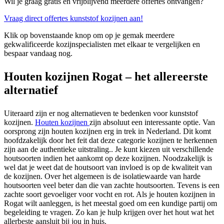
Wil je graag gratis en vrijblijvend meerdere offertes ontvangen?
Vraag direct offertes kunststof kozijnen aan!
Klik op bovenstaande knop om op je gemak meerdere
gekwalificeerde kozijnspecialisten met elkaar te vergelijken en
bespaar vandaag nog.
Houten kozijnen Rogat – het allereerste
alternatief
Uiteraard zijn er nog alternatieven te bedenken voor kunststof
kozijnen.
Houten kozijnen
zijn absoluut een interessante optie. Van
oorsprong zijn houten kozijnen erg in trek in Nederland. Dit komt
hoofdzakelijk door het feit dat deze categorie kozijnen te herkennen
zijn aan de authentieke uitstraling.. Je kunt kiezen uit verschillende
houtsoorten indien het aankomt op deze kozijnen. Noodzakelijk is
wel dat je weet dat de houtsoort van invloed is op de kwaliteit van
de kozijnen. Over het algemeen is de isolatiewaarde van harde
houtsoorten veel beter dan die van zachte houtsoorten. Tevens is een
zachte soort gevoeliger voor vocht en rot. Als je houten kozijnen in
Rogat wilt aanleggen, is het meestal goed om een kundige partij om
begeleiding te vragen. Zo kan je hulp krijgen over het hout wat het
allerbeste aansluit bij jou in huis.