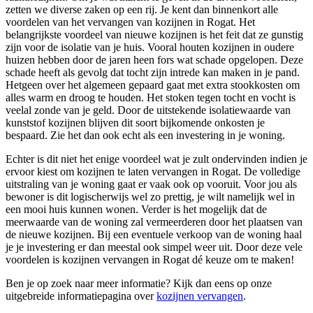
zetten we diverse zaken op een rij. Je kent dan binnenkort alle
voordelen van het vervangen van kozijnen in Rogat. Het
belangrijkste voordeel van nieuwe kozijnen is het feit dat ze gunstig
zijn voor de isolatie van je huis. Vooral houten kozijnen in oudere
huizen hebben door de jaren heen fors wat schade opgelopen. Deze
schade heeft als gevolg dat tocht zijn intrede kan maken in je pand.
Hetgeen over het algemeen gepaard gaat met extra stookkosten om
alles warm en droog te houden. Het stoken tegen tocht en vocht is
veelal zonde van je geld. Door de uitstekende isolatiewaarde van
kunststof kozijnen blijven dit soort bijkomende onkosten je
bespaard. Zie het dan ook echt als een investering in je woning.
Echter is dit niet het enige voordeel wat je zult ondervinden indien je
ervoor kiest om kozijnen te laten vervangen in Rogat. De volledige
uitstraling van je woning gaat er vaak ook op vooruit. Voor jou als
bewoner is dit logischerwijs wel zo prettig, je wilt namelijk wel in
een mooi huis kunnen wonen. Verder is het mogelijk dat de
meerwaarde van de woning zal vermeerderen door het plaatsen van
de nieuwe kozijnen. Bij een eventuele verkoop van de woning haal
je je investering er dan meestal ook simpel weer uit. Door deze vele
voordelen is kozijnen vervangen in Rogat dé keuze om te maken!
Ben je op zoek naar meer informatie? Kijk dan eens op onze
uitgebreide informatiepagina over
kozijnen vervangen
.