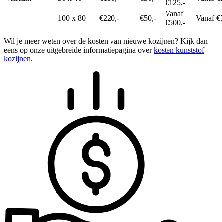
€125,-
Vanaf
100 x 80
€220,-
€50,-
Vanaf €
€500,-
Wil je meer weten over de kosten van nieuwe kozijnen? Kijk dan
eens op onze uitgebreide informatiepagina over
kosten kunststof
kozijnen
.