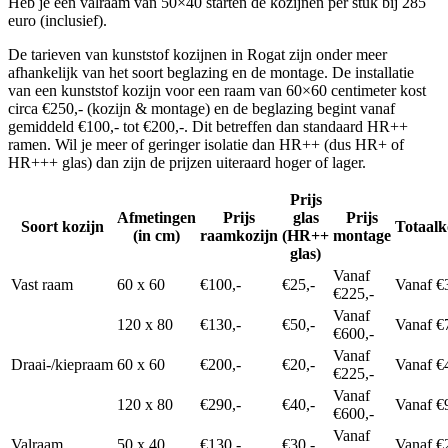
Heb je een valraam van 50×40 starten de kozijnen per stuk bij 285
euro (inclusief).
De tarieven van kunststof kozijnen in Rogat zijn onder meer
afhankelijk van het soort beglazing en de montage. De installatie
van een kunststof kozijn voor een raam van 60×60 centimeter kost
circa €250,- (kozijn & montage) en de beglazing begint vanaf
gemiddeld €100,- tot €200,-. Dit betreffen dan standaard HR++
ramen. Wil je meer of geringer isolatie dan HR++ (dus HR+ of
HR+++ glas) dan zijn de prijzen uiteraard hoger of lager.
Prijs
Afmetingen
Prijs
glas
Prijs
Soort kozijn
Totaalk
(in cm)
raamkozijn
(HR++
montage
glas)
Vanaf
Vast raam
60 x 60
€100,-
€25,-
Vanaf €
€225,-
Vanaf
120 x 80
€130,-
€50,-
Vanaf €
€600,-
Vanaf
Draai-/kiepraam
60 x 60
€200,-
€20,-
Vanaf €
€225,-
Vanaf
120 x 80
€290,-
€40,-
Vanaf €
€600,-
Vanaf
Valraam
50 x 40
€130,-
€30,-
Vanaf €