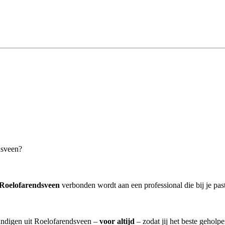
dsveen?
 Roelofarendsveen
verbonden wordt aan een professional die bij je past
kundigen uit Roelofarendsveen –
voor altijd
– zodat jij het beste geholp