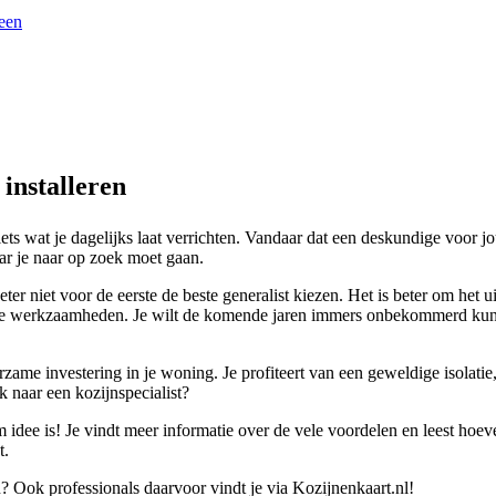
veen
installeren
 iets wat je dagelijks laat verrichten. Vandaar dat een deskundige voor
waar je naar op zoek moet gaan.
er niet voor de eerste de beste generalist kiezen. Het is beter om het u
p de werkzaamheden. Je wilt de komende jaren immers onbekommerd kun
zame investering in je woning. Je profiteert van een geweldige isolati
k naar een kozijnspecialist?
 idee is! Je vindt meer informatie over de vele voordelen en leest hoeve
t.
? Ook professionals daarvoor vindt je via Kozijnenkaart.nl!