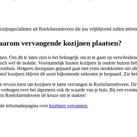
 kozijnspecialisten uit Roelofarendsveen die jou vrijblijvend zullen inf
aarom vervangende kozijnen plaatsen?
. Om dit te laten zien is het belangrijk om in te gaan op verscheidene
toch wel de isolatie. Voornamelijk houten kozijnen in oudere huizen h
 woonhuis. Hetgeen doorgaans gepaard gaat met extra stookkosten om all
tof kozijnen blijven dit soort bijkomende onkosten je bespaard. Zie het
 je ervoor kiest om kozijnen te laten vervangen in Roelofarendsveen. De
n verhogen over het algemeen ook de waarde van je huis. Bij een eventu
n in Roelofarendsveen dé keuze om te maken!
ide informatiepagina over
kozijnen vervangen
.
?