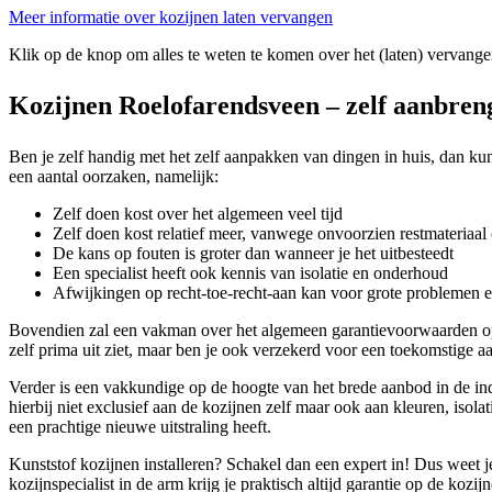
Meer informatie over kozijnen laten vervangen
Klik op de knop om alles te weten te komen over het (laten) vervange
Kozijnen Roelofarendsveen – zelf aanbreng
Ben je zelf handig met het zelf aanpakken van dingen in huis, dan kun
een aantal oorzaken, namelijk:
Zelf doen kost over het algemeen veel tijd
Zelf doen kost relatief meer, vanwege onvoorzien restmateriaal 
De kans op fouten is groter dan wanneer je het uitbesteedt
Een specialist heeft ook kennis van isolatie en onderhoud
Afwijkingen op recht-toe-recht-aan kan voor grote problemen 
Bovendien zal een vakman over het algemeen garantievoorwaarden op 
zelf prima uit ziet, maar ben je ook verzekerd voor een toekomstige aa
Verder is een vakkundige op de hoogte van het brede aanbod in de ind
hierbij niet exclusief aan de kozijnen zelf maar ook aan kleuren, isol
een prachtige nieuwe uitstraling heeft.
Kunststof kozijnen installeren? Schakel dan een expert in! Dus weet je
kozijnspecialist in de arm krijg je praktisch altijd garantie op de kozi