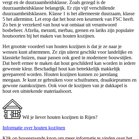
vergt en de duurzaamheidsklasse. Zoals gezegd is de
duurzaamheidsklasse belangrijk. Er zijn vijf verschillende
duurzaamheidsklassen. Klasse 1 is het allermeeste duurzaam, klasse
5 het allerminst. Let erop dat het hout een keurmerk van FSC heeft.
Zo ben je verzekerd van hout wat ontstaat uit verantwoord
bosbeheer. Afzelia, meranti, merbau, grenen en lariks zijn populaire
houtsoorten bij het maken van houten kozijnen.
Het grootste voordeel van houten kozijnen is dat je ze naar je
wensen kunt afstemmen. Ze zijn uiterst geschikt voor landelijke en
klassieke huizen, maar passen ook goed in modernere bouwstijlen.
Dat heeft ermee te maken dat hout geschilderd kan worden in iedere
gewenste kleur. Beschadigd hout kan betrekkelijk makkelijk
gerepareerd worden. Houten kozijnen kunnen zo jarenlang
meegaan. Je kunt ze gebruiken voor schuiframen, draaikiepramen en
gewone raamkozijnen. Ook voor de kozijnen van je dakkapel is
hout een uitstekende materiaalsoort.
Wil je liever houten kozijnen in Rijen?
Informatie over houten kozijnen
Klik op bovenstaande knop om meer informatie te vinden over het