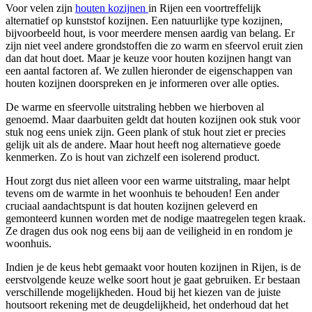
Voor velen zijn
houten kozijnen
in Rijen een voortreffelijk
alternatief op kunststof kozijnen. Een natuurlijke type kozijnen,
bijvoorbeeld hout, is voor meerdere mensen aardig van belang. Er
zijn niet veel andere grondstoffen die zo warm en sfeervol eruit zien
dan dat hout doet. Maar je keuze voor houten kozijnen hangt van
een aantal factoren af. We zullen hieronder de eigenschappen van
houten kozijnen doorspreken en je informeren over alle opties.
De warme en sfeervolle uitstraling hebben we hierboven al
genoemd. Maar daarbuiten geldt dat houten kozijnen ook stuk voor
stuk nog eens uniek zijn. Geen plank of stuk hout ziet er precies
gelijk uit als de andere. Maar hout heeft nog alternatieve goede
kenmerken. Zo is hout van zichzelf een isolerend product.
Hout zorgt dus niet alleen voor een warme uitstraling, maar helpt
tevens om de warmte in het woonhuis te behouden! Een ander
cruciaal aandachtspunt is dat houten kozijnen geleverd en
gemonteerd kunnen worden met de nodige maatregelen tegen kraak.
Ze dragen dus ook nog eens bij aan de veiligheid in en rondom je
woonhuis.
Indien je de keus hebt gemaakt voor houten kozijnen in Rijen, is de
eerstvolgende keuze welke soort hout je gaat gebruiken. Er bestaan
verschillende mogelijkheden. Houd bij het kiezen van de juiste
houtsoort rekening met de deugdelijkheid, het onderhoud dat het