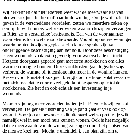
Wij herkennen dat niet iedereen weet wat de meerwaarde is van
nieuwe kozijnen bij hem of haar in de woning. Om je wat inzicht te
geven in de verscheidene voordelen, zetten we meerdere zaken op
een rij. Je wilt immers wel zeker weten waarom kozijnen vervangen
in Rijen zo’n verstandige beslissing is. Een van de voornaamste
voordelen is toch wel de isolatiewaarde. Vooral bij oudere woningen
waarin houten kozijnen geplaatst zijn kan er sprake zijn van
onderliggende beschadiging aan het hout. Door deze beschadiging
is een woonhuis vaak extra gevoelig voor waterschade en tocht.
Hetgeen doorgaans gepaard gaat met extra stookkosten om alles
warm en droog te houden. Deze stookkosten gaan logischerwijs
verloren, de warmte blijft tenslotte niet meer in de woning hangen.
Kiezen voor kunststof kozijnen brengt door de hoge isolatiewaarde
met zich mee dat je enorm veel geld kunt besparen op je totale
stookkosten. Zie het dan ook echt als een investering in je
woonhuis.
Maar er zijn nog meer voordelen indien je in Rijen je kozijnen laat
vervangen. De gehele uitstraling van je pand gaat er vaak ook op
vooruit. Voor jou als bewoner is dit uiteraard wel zo prettig, je wilt
namelijk wel in een mooi huis kunnen wonen. Ook is het mogelijk
dat de meerwaarde van de woning zal stijgen door het plaatsen van
de nieuwe kozijnen. Mocht je uiteindelijk van plan zijn om te