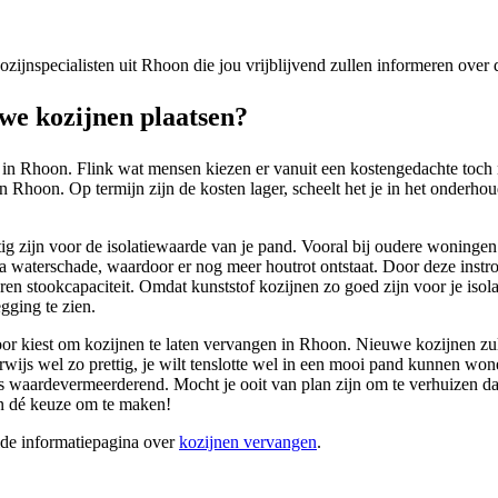
 kozijnspecialisten uit Rhoon die jou vrijblijvend zullen informeren ove
e kozijnen plaatsen?
 in Rhoon. Flink wat mensen kiezen er vanuit een kostengedachte toch
Rhoon. Op termijn zijn de kosten lager, scheelt het je in het onderhoud
ig zijn voor de isolatiewaarde van je pand. Vooral bij oudere woningen
ra waterschade, waardoor er nog meer houtrot ontstaat. Door deze instr
oren stookcapaciteit. Omdat kunststof kozijnen zo goed zijn voor je isol
gging te zien.
ervoor kiest om kozijnen te laten vervangen in Rhoon. Nieuwe kozijnen z
herwijs wel zo prettig, je wilt tenslotte wel in een mooi pand kunnen
waardevermeerderend. Mocht je ooit van plan zijn om te verhuizen dan z
on dé keuze om te maken!
ide informatiepagina over
kozijnen vervangen
.