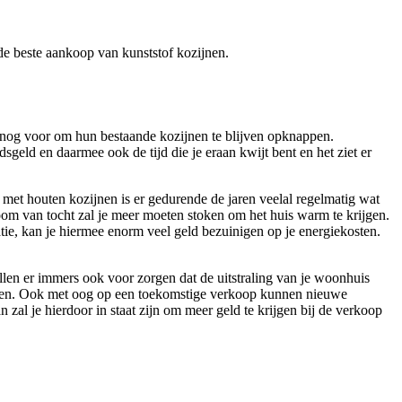
r de beste aankoop van kunststof kozijnen.
 nog voor om hun bestaande kozijnen te blijven opknappen.
sgeld en daarmee ook de tijd die je eraan kwijt bent en het ziet er
 met houten kozijnen is er gedurende de jaren veelal regelmatig wat
oom van tocht zal je meer moeten stoken om het huis warm te krijgen.
atie, kan je hiermee enorm veel geld bezuinigen op je energiekosten.
ullen er immers ook voor zorgen dat de uitstraling van je woonhuis
 wonen. Ook met oog op een toekomstige verkoop kunnen nieuwe
al je hierdoor in staat zijn om meer geld te krijgen bij de verkoop