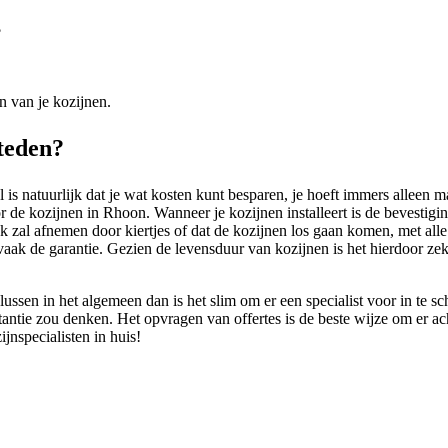
?
n van je kozijnen.
steden?
s natuurlijk dat je wat kosten kunt besparen, je hoeft immers alleen ma
 de kozijnen in Rhoon. Wanneer je kozijnen installeert is de bevestiging
jk zal afnemen door kiertjes of dat de kozijnen los gaan komen, met all
vaak de garantie. Gezien de levensduur van kozijnen is het hierdoor ze
klussen in het algemeen dan is het slim om er een specialist voor in te s
instantie zou denken. Het opvragen van offertes is de beste wijze om er a
ijnspecialisten in huis!