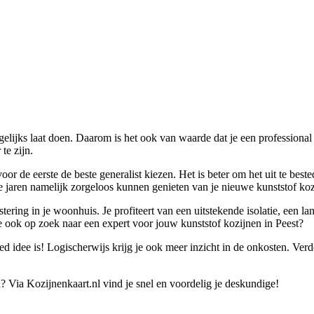
dagelijks laat doen. Daarom is het ook van waarde dat je een professiona
te zijn.
voor de eerste de beste generalist kiezen. Het is beter om het uit te b
de jaren namelijk zorgeloos kunnen genieten van je nieuwe kunststof koz
estering in je woonhuis. Je profiteert van een uitstekende isolatie, ee
e ook op zoek naar een expert voor jouw kunststof kozijnen in Peest?
idee is! Logischerwijs krijg je ook meer inzicht in de onkosten. Verder
? Via Kozijnenkaart.nl vind je snel en voordelig je deskundige!