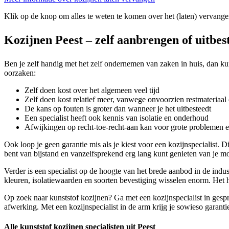
Klik op de knop om alles te weten te komen over het (laten) vervange
Kozijnen Peest – zelf aanbrengen of uitbe
Ben je zelf handig met het zelf ondernemen van zaken in huis, dan kun 
oorzaken:
Zelf doen kost over het algemeen veel tijd
Zelf doen kost relatief meer, vanwege onvoorzien restmateriaal 
De kans op fouten is groter dan wanneer je het uitbesteedt
Een specialist heeft ook kennis van isolatie en onderhoud
Afwijkingen op recht-toe-recht-aan kan voor grote problemen 
Ook loop je geen garantie mis als je kiest voor een kozijnspecialist
bent van bijstand en vanzelfsprekend erg lang kunt genieten van je m
Verder is een specialist op de hoogte van het brede aanbod in de indust
kleuren, isolatiewaarden en soorten bevestiging wisselen enorm. Het h
Op zoek naar kunststof kozijnen? Ga met een kozijnspecialist in gespr
afwerking. Met een kozijnspecialist in de arm krijg je sowieso garantie
Alle kunststof kozijnen specialisten uit Peest