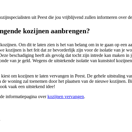
kozijnspecialisten uit Peest die jou vrijblijvend zullen informeren over 
angende kozijnen aanbrengen?
ozijnen. Om dit te laten zien is het van belang om in te gaan op een aa
kozijnen is het feit dat ze bevorderlijk zijn voor de isolatie van je 
 Deze beschadiging heeft als gevolg dat tocht zijn intrede kan maken i
zonde van je geld. Wegens de uitstekende isolatie van kunststof kozijne
or kiest om kozijnen te laten vervangen in Peest. De gehele uitstraling 
n de woning zal toenemen door het plaatsen van de nieuwe kozijnen. Bij
 ook vaak een uitstekend idee!
ide informatiepagina over
kozijnen vervangen
.
?