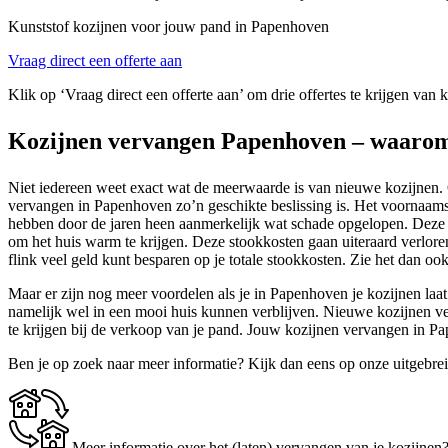
Kunststof kozijnen voor jouw pand in Papenhoven
Vraag direct een offerte aan
Klik op ‘Vraag direct een offerte aan’ om drie offertes te krijgen van
Kozijnen vervangen Papenhoven – waarom
Niet iedereen weet exact wat de meerwaarde is van nieuwe kozijnen. O
vervangen in Papenhoven zo’n geschikte beslissing is. Het voornaamste
hebben door de jaren heen aanmerkelijk wat schade opgelopen. Deze b
om het huis warm te krijgen. Deze stookkosten gaan uiteraard verlore
flink veel geld kunt besparen op je totale stookkosten. Zie het dan ook
Maar er zijn nog meer voordelen als je in Papenhoven je kozijnen laat 
namelijk wel in een mooi huis kunnen verblijven. Nieuwe kozijnen ve
te krijgen bij de verkoop van je pand. Jouw kozijnen vervangen in P
Ben je op zoek naar meer informatie? Kijk dan eens op onze uitgebre
Meer informatie over het (laten) vervangen van je kozijnen