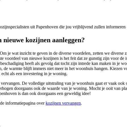
 kozijnspecialisten uit Papenhoven die jou vrijblijvend zullen informere
 nieuwe kozijnen aanleggen?
m je wat inzicht te geven in de diverse voordelen, zetten we diverse 
 voordeel van nieuwe kozijnen is het feit dat ze gunstig zijn voor de 
eschadiging heeft als gevolg dat tocht zijn intrede kan maken in je 
n, de warmte blijft immers niet meer in het woonhuis hangen. Kiezen voo
 echt als een investering in je woning.
vervangen. De volledige uitstraling van je woonhuis gaat er vaak ook op 
rhogen doorgaans ook de waarde van je woning. Mocht je ooit van plan z
apenhoven is dan ook doorgaans een geweldig idee!
ide informatiepagina over
kozijnen vervangen
.
?