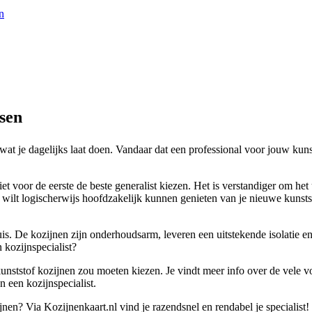
n
sen
 wat je dagelijks laat doen. Vandaar dat een professional voor jouw kun
et voor de eerste de beste generalist kiezen. Het is verstandiger om he
Je wilt logischerwijs hoofdzakelijk kunnen genieten van je nieuwe kunst
s. De kozijnen zijn onderhoudsarm, leveren een uitstekende isolatie en 
 kozijnspecialist?
unststof kozijnen zou moeten kiezen. Je vindt meer info over de vele vo
n een kozijnspecialist.
nen? Via Kozijnenkaart.nl vind je razendsnel en rendabel je specialist!