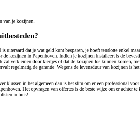
n van je kozijnen.
uitbesteden?
is uiteraard dat je wat geld kunt besparen, je hoeft tenslotte enkel maa
 de kozijnen in Papenhoven. Indien je kozijnen installeert is de bevestig
jk zal verkleinen door kiertjes of dat de kozijnen los kunnen komen, met
rvalt regelmatig de garantie. Wegens de levensduur van kozijnen is het
 over klussen in het algemeen dan is het slim om er een professional vo
penhoven. Het opvragen van offertes is de beste wijze om er achter te k
listen in huis!