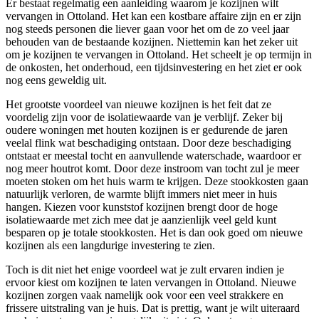
Er bestaat regelmatig een aanleiding waarom je kozijnen wilt
vervangen in Ottoland. Het kan een kostbare affaire zijn en er zijn
nog steeds personen die liever gaan voor het om de zo veel jaar
behouden van de bestaande kozijnen. Niettemin kan het zeker uit
om je kozijnen te vervangen in Ottoland. Het scheelt je op termijn in
de onkosten, het onderhoud, een tijdsinvestering en het ziet er ook
nog eens geweldig uit.
Het grootste voordeel van nieuwe kozijnen is het feit dat ze
voordelig zijn voor de isolatiewaarde van je verblijf. Zeker bij
oudere woningen met houten kozijnen is er gedurende de jaren
veelal flink wat beschadiging ontstaan. Door deze beschadiging
ontstaat er meestal tocht en aanvullende waterschade, waardoor er
nog meer houtrot komt. Door deze instroom van tocht zul je meer
moeten stoken om het huis warm te krijgen. Deze stookkosten gaan
natuurlijk verloren, de warmte blijft immers niet meer in huis
hangen. Kiezen voor kunststof kozijnen brengt door de hoge
isolatiewaarde met zich mee dat je aanzienlijk veel geld kunt
besparen op je totale stookkosten. Het is dan ook goed om nieuwe
kozijnen als een langdurige investering te zien.
Toch is dit niet het enige voordeel wat je zult ervaren indien je
ervoor kiest om kozijnen te laten vervangen in Ottoland. Nieuwe
kozijnen zorgen vaak namelijk ook voor een veel strakkere en
frissere uitstraling van je huis. Dat is prettig, want je wilt uiteraard