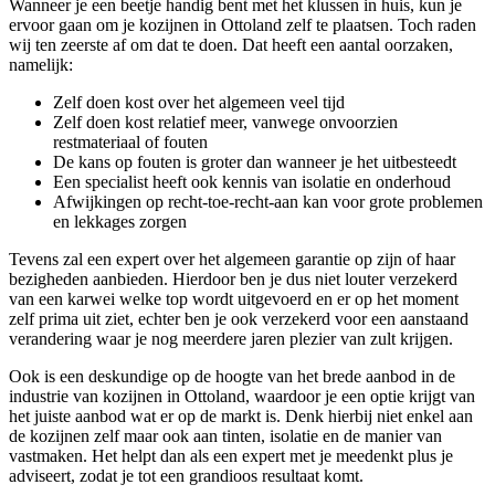
Wanneer je een beetje handig bent met het klussen in huis, kun je
ervoor gaan om je kozijnen in Ottoland zelf te plaatsen. Toch raden
wij ten zeerste af om dat te doen. Dat heeft een aantal oorzaken,
namelijk:
Zelf doen kost over het algemeen veel tijd
Zelf doen kost relatief meer, vanwege onvoorzien
restmateriaal of fouten
De kans op fouten is groter dan wanneer je het uitbesteedt
Een specialist heeft ook kennis van isolatie en onderhoud
Afwijkingen op recht-toe-recht-aan kan voor grote problemen
en lekkages zorgen
Tevens zal een expert over het algemeen garantie op zijn of haar
bezigheden aanbieden. Hierdoor ben je dus niet louter verzekerd
van een karwei welke top wordt uitgevoerd en er op het moment
zelf prima uit ziet, echter ben je ook verzekerd voor een aanstaand
verandering waar je nog meerdere jaren plezier van zult krijgen.
Ook is een deskundige op de hoogte van het brede aanbod in de
industrie van kozijnen in Ottoland, waardoor je een optie krijgt van
het juiste aanbod wat er op de markt is. Denk hierbij niet enkel aan
de kozijnen zelf maar ook aan tinten, isolatie en de manier van
vastmaken. Het helpt dan als een expert met je meedenkt plus je
adviseert, zodat je tot een grandioos resultaat komt.