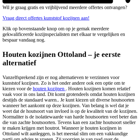
Wil je graag gratis en vrijblijvend meerdere offertes ontvangen?
Vraag direct offertes kunststof kozijnen aan!
Klik op bovenstaande knop om op je gemak meerdere
gekwalificeerde kozijnspecialisten met elkaar te vergelijken en
bespaar vandaag nog.
Houten kozijnen Ottoland – je eerste
alternatief
Vanzelfsprekend zijn er nog alternatieven te verzinnen voor
kunststof kozijnen. Zo is het onder andere ook een optie om te
kiezen voor de
houten kozijnen
. Houten kozijnen komen relatief
vaak voor in ons land. Dit komt grotendeels omdat houten kozijnen
destijds de standaard waren.. Je kunt kiezen uit diverse houtsoorten
wanneer het aankomt op deze kozijnen. Van belang is wel dat je
weet dat de houtsoort van invloed is op de kwaliteit van de kozijnen.
Normaliter is de isolatiewaarde van harde houtsoorten veel beter dan
die van zachte houtsoorten. Tevens kan een zachte houtsoort sneller
te maken krijgen met houtrot. Wanneer je houten kozijnen in
Ottoland wilt aanleggen, is het meestal slim om een vakkundige
partij om advies te vragen. Zij voorzien je van raad over de