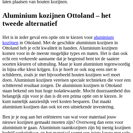
laten plaatsen van houten kozijnen.
Aluminium kozijnen Ottoland – het
tweede alternatief
Het is in ieder geval een optie om te kiezen voor
aluminium
kozijnen
in Ottoland. Met de geschikte aluminium kozijnen in
Ottoland heb je echt kwaliteit in handen. Aluminium kozijnen
komen voor in de meeste mogelijke types en maten. Het is dan ook
echt een verkeerde aanname dat je begrensd bent tot de saaiere
soorten kleuren of uitstraling. Maar je kunt aluminium tegenwoordig
in bijna elke kleur krijgen. En je hoeft ze ook nog eens niet te
schilderen, zoals je met bijvoorbeeld houten kozijnen wel moet
doen. Aluminium kozijnen vereisen speciale technieken die voor een
schitterend resultaat zorgen. De aluminium kozijnen in Ottoland
staan bekend om hun hoge isolatiewaarde. Mocht duurzaamheid dus
belangrijk zijn voor je dan is dit een prima optie om te kiezen. Je
kunt namelijk aanzienlijk veel kosten besparen. Dat maakt
aluminium kozijnen dan ook tot een uitstekende investering.
Ben je je nog aan het oriënteren van wat voor materiaal jouw
nieuwe kozijnen gemaakt moeten zijn? Overweeg dan eens voor
aluminium te gaan. Aluminium raamkozijnen zijn bij menig kozijnen
bedrijf verkrijgbaar, en het materiaal vormt een juiste keuze met vele