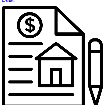
kozijnen
.