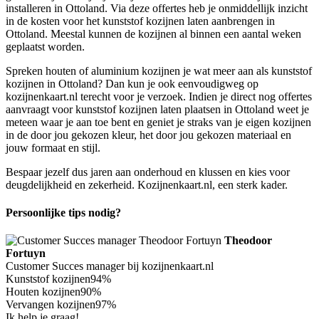
installeren in Ottoland. Via deze offertes heb je onmiddellijk inzicht
in de kosten voor het kunststof kozijnen laten aanbrengen in
Ottoland. Meestal kunnen de kozijnen al binnen een aantal weken
geplaatst worden.
Spreken houten of aluminium kozijnen je wat meer aan als kunststof
kozijnen in Ottoland? Dan kun je ook eenvoudigweg op
kozijnenkaart.nl terecht voor je verzoek. Indien je direct nog offertes
aanvraagt voor kunststof kozijnen laten plaatsen in Ottoland weet je
meteen waar je aan toe bent en geniet je straks van je eigen kozijnen
in de door jou gekozen kleur, het door jou gekozen materiaal en
jouw formaat en stijl.
Bespaar jezelf dus jaren aan onderhoud en klussen en kies voor
deugdelijkheid en zekerheid. Kozijnenkaart.nl, een sterk kader.
Persoonlijke tips nodig?
Theodoor
Fortuyn
Customer Succes manager bij kozijnenkaart.nl
Kunststof kozijnen
94%
Houten kozijnen
90%
Vervangen kozijnen
97%
Ik help je graag!