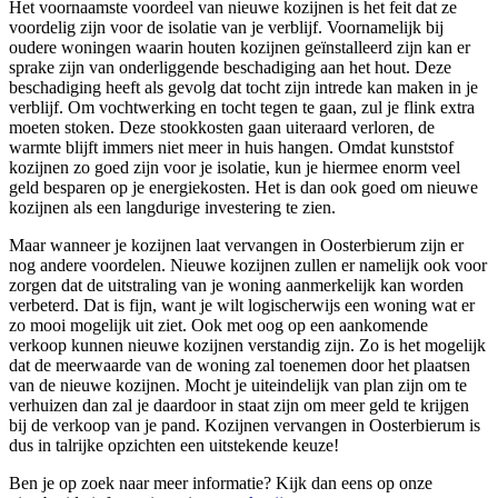
Het voornaamste voordeel van nieuwe kozijnen is het feit dat ze
voordelig zijn voor de isolatie van je verblijf. Voornamelijk bij
oudere woningen waarin houten kozijnen geïnstalleerd zijn kan er
sprake zijn van onderliggende beschadiging aan het hout. Deze
beschadiging heeft als gevolg dat tocht zijn intrede kan maken in je
verblijf. Om vochtwerking en tocht tegen te gaan, zul je flink extra
moeten stoken. Deze stookkosten gaan uiteraard verloren, de
warmte blijft immers niet meer in huis hangen. Omdat kunststof
kozijnen zo goed zijn voor je isolatie, kun je hiermee enorm veel
geld besparen op je energiekosten. Het is dan ook goed om nieuwe
kozijnen als een langdurige investering te zien.
Maar wanneer je kozijnen laat vervangen in Oosterbierum zijn er
nog andere voordelen. Nieuwe kozijnen zullen er namelijk ook voor
zorgen dat de uitstraling van je woning aanmerkelijk kan worden
verbeterd. Dat is fijn, want je wilt logischerwijs een woning wat er
zo mooi mogelijk uit ziet. Ook met oog op een aankomende
verkoop kunnen nieuwe kozijnen verstandig zijn. Zo is het mogelijk
dat de meerwaarde van de woning zal toenemen door het plaatsen
van de nieuwe kozijnen. Mocht je uiteindelijk van plan zijn om te
verhuizen dan zal je daardoor in staat zijn om meer geld te krijgen
bij de verkoop van je pand. Kozijnen vervangen in Oosterbierum is
dus in talrijke opzichten een uitstekende keuze!
Ben je op zoek naar meer informatie? Kijk dan eens op onze