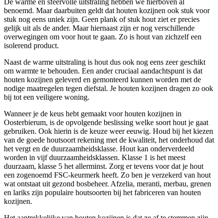
De warme en sfeervolle uitstraling hebben we hierboven al
benoemd. Maar daarbuiten geldt dat houten kozijnen ook stuk voor
stuk nog eens uniek zijn. Geen plank of stuk hout ziet er precies
gelijk uit als de ander. Maar hiernaast zijn er nog verschillende
overwegingen om voor hout te gaan. Zo is hout van zichzelf een
isolerend product.
Naast de warme uitstraling is hout dus ook nog eens zeer geschikt
om warmte te behouden. Een ander cruciaal aandachtspunt is dat
houten kozijnen geleverd en gemonteerd kunnen worden met de
nodige maatregelen tegen diefstal. Je houten kozijnen dragen zo ook
bij tot een veiligere woning.
Wanneer je de keus hebt gemaakt voor houten kozijnen in
Oosterbierum, is de opvolgende beslissing welke soort hout je gaat
gebruiken. Ook hierin is de keuze weer eeuwig. Houd bij het kiezen
van de goede houtsoort rekening met de kwaliteit, het onderhoud dat
het vergt en de duurzaamheidsklasse. Hout kan onderverdeeld
worden in vijf duurzaamheidsklassen. Klasse 1 is het meest
duurzaam, klasse 5 het allerminst. Zorg er tevens voor dat je hout
een zogenoemd FSC-keurmerk heeft. Zo ben je verzekerd van hout
wat ontstaat uit gezond bosbeheer. Afzelia, meranti, merbau, grenen
en lariks zijn populaire houtsoorten bij het fabriceren van houten
kozijnen.
Het aantrekkelijke van houten kozijnen is dat ze af te stemmen zijn