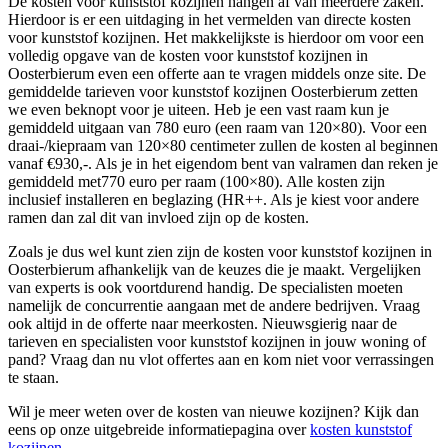
De kosten voor kunststof kozijnen hangen af van meerdere zaken.
Hierdoor is er een uitdaging in het vermelden van directe kosten
voor kunststof kozijnen. Het makkelijkste is hierdoor om voor een
volledig opgave van de kosten voor kunststof kozijnen in
Oosterbierum even een offerte aan te vragen middels onze site. De
gemiddelde tarieven voor kunststof kozijnen Oosterbierum zetten
we even beknopt voor je uiteen. Heb je een vast raam kun je
gemiddeld uitgaan van 780 euro (een raam van 120×80). Voor een
draai-/kiepraam van 120×80 centimeter zullen de kosten al beginnen
vanaf €930,-. Als je in het eigendom bent van valramen dan reken je
gemiddeld met770 euro per raam (100×80). Alle kosten zijn
inclusief installeren en beglazing (HR++. Als je kiest voor andere
ramen dan zal dit van invloed zijn op de kosten.
Zoals je dus wel kunt zien zijn de kosten voor kunststof kozijnen in
Oosterbierum afhankelijk van de keuzes die je maakt. Vergelijken
van experts is ook voortdurend handig. De specialisten moeten
namelijk de concurrentie aangaan met de andere bedrijven. Vraag
ook altijd in de offerte naar meerkosten. Nieuwsgierig naar de
tarieven en specialisten voor kunststof kozijnen in jouw woning of
pand? Vraag dan nu vlot offertes aan en kom niet voor verrassingen
te staan.
Wil je meer weten over de kosten van nieuwe kozijnen? Kijk dan
eens op onze uitgebreide informatiepagina over
kosten kunststof
kozijnen
.