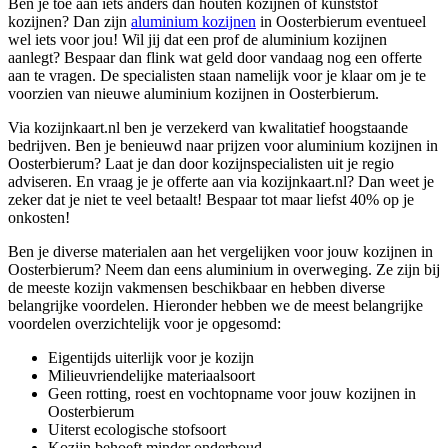
Ben je toe aan iets anders dan houten kozijnen of kunststof
kozijnen? Dan zijn
aluminium kozijnen
in Oosterbierum eventueel
wel iets voor jou! Wil jij dat een prof de aluminium kozijnen
aanlegt? Bespaar dan flink wat geld door vandaag nog een offerte
aan te vragen. De specialisten staan namelijk voor je klaar om je te
voorzien van nieuwe aluminium kozijnen in Oosterbierum.
Via kozijnkaart.nl ben je verzekerd van kwalitatief hoogstaande
bedrijven. Ben je benieuwd naar prijzen voor aluminium kozijnen in
Oosterbierum? Laat je dan door kozijnspecialisten uit je regio
adviseren. En vraag je je offerte aan via kozijnkaart.nl? Dan weet je
zeker dat je niet te veel betaalt! Bespaar tot maar liefst 40% op je
onkosten!
Ben je diverse materialen aan het vergelijken voor jouw kozijnen in
Oosterbierum? Neem dan eens aluminium in overweging. Ze zijn bij
de meeste kozijn vakmensen beschikbaar en hebben diverse
belangrijke voordelen. Hieronder hebben we de meest belangrijke
voordelen overzichtelijk voor je opgesomd:
Eigentijds uiterlijk voor je kozijn
Milieuvriendelijke materiaalsoort
Geen rotting, roest en vochtopname voor jouw kozijnen in
Oosterbierum
Uiterst ecologische stofsoort
Kozijn behoeft minder onderhoud