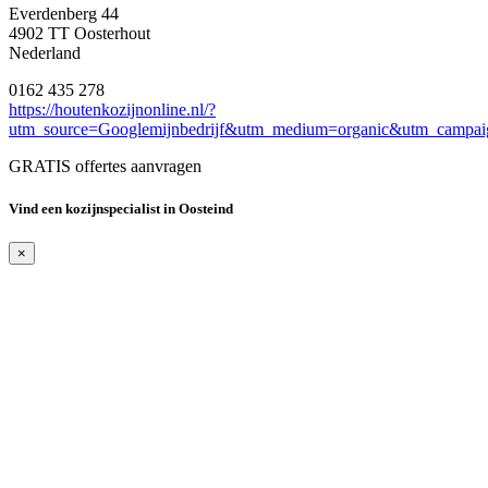
Everdenberg 44
4902 TT Oosterhout
Nederland
0162 435 278
https://houtenkozijnonline.nl/?
utm_source=Googlemijnbedrijf&utm_medium=organic&utm_campaig
GRATIS offertes aanvragen
Vind een kozijnspecialist in Oosteind
×