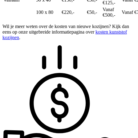
€125,-
Vanaf
100 x 80
€220,-
€50,-
Vanaf €
€500,-
Wil je meer weten over de kosten van nieuwe kozijnen? Kijk dan
eens op onze uitgebreide informatiepagina over
kosten kunststof
kozijnen
.