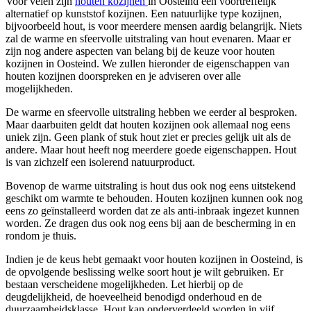
Voor velen zijn
houten kozijnen
in Oosteind een voortreffelijk
alternatief op kunststof kozijnen. Een natuurlijke type kozijnen,
bijvoorbeeld hout, is voor meerdere mensen aardig belangrijk. Niets
zal de warme en sfeervolle uitstraling van hout evenaren. Maar er
zijn nog andere aspecten van belang bij de keuze voor houten
kozijnen in Oosteind. We zullen hieronder de eigenschappen van
houten kozijnen doorspreken en je adviseren over alle
mogelijkheden.
De warme en sfeervolle uitstraling hebben we eerder al besproken.
Maar daarbuiten geldt dat houten kozijnen ook allemaal nog eens
uniek zijn. Geen plank of stuk hout ziet er precies gelijk uit als de
andere. Maar hout heeft nog meerdere goede eigenschappen. Hout
is van zichzelf een isolerend natuurproduct.
Bovenop de warme uitstraling is hout dus ook nog eens uitstekend
geschikt om warmte te behouden. Houten kozijnen kunnen ook nog
eens zo geïnstalleerd worden dat ze als anti-inbraak ingezet kunnen
worden. Ze dragen dus ook nog eens bij aan de bescherming in en
rondom je thuis.
Indien je de keus hebt gemaakt voor houten kozijnen in Oosteind, is
de opvolgende beslissing welke soort hout je wilt gebruiken. Er
bestaan verscheidene mogelijkheden. Let hierbij op de
deugdelijkheid, de hoeveelheid benodigd onderhoud en de
duurzaamheidsklasse. Hout kan onderverdeeld worden in vijf