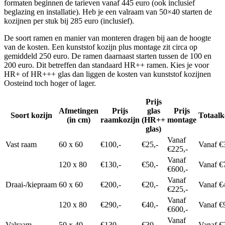
formaten beginnen de tarieven vanaf 445 euro (ook inclusief
beglazing en installatie). Heb je een valraam van 50×40 starten de
kozijnen per stuk bij 285 euro (inclusief).
De soort ramen en manier van monteren dragen bij aan de hoogte
van de kosten. Een kunststof kozijn plus montage zit circa op
gemiddeld 250 euro. De ramen daarnaast starten tussen de 100 en
200 euro. Dit betreffen dan standaard HR++ ramen. Kies je voor
HR+ of HR+++ glas dan liggen de kosten van kunststof kozijnen
Oosteind toch hoger of lager.
Prijs
Afmetingen
Prijs
glas
Prijs
Soort kozijn
Totaalk
(in cm)
raamkozijn
(HR++
montage
glas)
Vanaf
Vast raam
60 x 60
€100,-
€25,-
Vanaf €
€225,-
Vanaf
120 x 80
€130,-
€50,-
Vanaf €
€600,-
Vanaf
Draai-/kiepraam
60 x 60
€200,-
€20,-
Vanaf €
€225,-
Vanaf
120 x 80
€290,-
€40,-
Vanaf €
€600,-
Vanaf
Valraam
50 x 40
€130,-
€30,-
Vanaf €