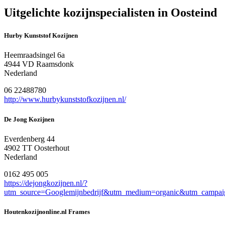
Uitgelichte kozijnspecialisten in Oosteind
Hurby Kunststof Kozijnen
Heemraadsingel 6a
4944 VD Raamsdonk
Nederland
06 22488780
http://www.hurbykunststofkozijnen.nl/
De Jong Kozijnen
Everdenberg 44
4902 TT Oosterhout
Nederland
0162 495 005
https://dejongkozijnen.nl/?
utm_source=Googlemijnbedrijf&utm_medium=organic&utm_campaig
Houtenkozijnonline.nl Frames