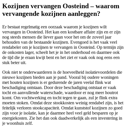
Kozijnen vervangen Oosteind – waarom
vervangende kozijnen aanleggen?
Er bestaat regelmatig een oorzaak waarom je kozijnen wilt
vervangen in Oosteind. Het kan een kostbare affaire zijn en er zijn
nog steeds mensen die liever gaan voor het om de zoveel jaar
behouden van de bestaande kozijnen. Evengoed is het vaak veel
rendabeler om je kozijnen te vervangen in Oosteind. Op termijn zijn
de onkosten lager, scheelt het je in het onderhoud en daarmee ook
de tijd die je eraan kwijt bent en het ziet er vaak ook nog eens een
stuk beter uit.
Ook niet te onderwaarderen is de hoeveelheid isolatievoordelen die
nieuwe kozijnen bieden aan je pand. Vooral bij oudere woningen
met houten kozijnen is er gedurende de jaren veelal flink wat
beschadiging ontstaan. Door deze beschadiging ontstaat er vaak
tocht en aanvullende waterschade, waardoor er nog meer houtrot
komt. Om vochtwerking en tocht tegen te gaan, zul je flink extra
moeten stoken. Omdat deze stookkosten weinig rendabel zijn, is het
feitelijk verloren stookcapaciteit. Omdat kunststof kozijnen zo goed
zijn voor je isolatie, kan je daarmee heel veel geld besparen op je
energiekosten. Zie het dan ook daadwerkelijk als een investering in
je woonhuis zelf.