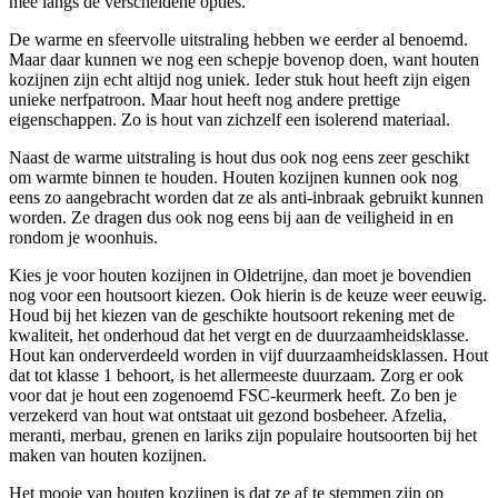
mee langs de verscheidene opties.
De warme en sfeervolle uitstraling hebben we eerder al benoemd.
Maar daar kunnen we nog een schepje bovenop doen, want houten
kozijnen zijn echt altijd nog uniek. Ieder stuk hout heeft zijn eigen
unieke nerfpatroon. Maar hout heeft nog andere prettige
eigenschappen. Zo is hout van zichzelf een isolerend materiaal.
Naast de warme uitstraling is hout dus ook nog eens zeer geschikt
om warmte binnen te houden. Houten kozijnen kunnen ook nog
eens zo aangebracht worden dat ze als anti-inbraak gebruikt kunnen
worden. Ze dragen dus ook nog eens bij aan de veiligheid in en
rondom je woonhuis.
Kies je voor houten kozijnen in Oldetrijne, dan moet je bovendien
nog voor een houtsoort kiezen. Ook hierin is de keuze weer eeuwig.
Houd bij het kiezen van de geschikte houtsoort rekening met de
kwaliteit, het onderhoud dat het vergt en de duurzaamheidsklasse.
Hout kan onderverdeeld worden in vijf duurzaamheidsklassen. Hout
dat tot klasse 1 behoort, is het allermeeste duurzaam. Zorg er ook
voor dat je hout een zogenoemd FSC-keurmerk heeft. Zo ben je
verzekerd van hout wat ontstaat uit gezond bosbeheer. Afzelia,
meranti, merbau, grenen en lariks zijn populaire houtsoorten bij het
maken van houten kozijnen.
Het mooie van houten kozijnen is dat ze af te stemmen zijn op