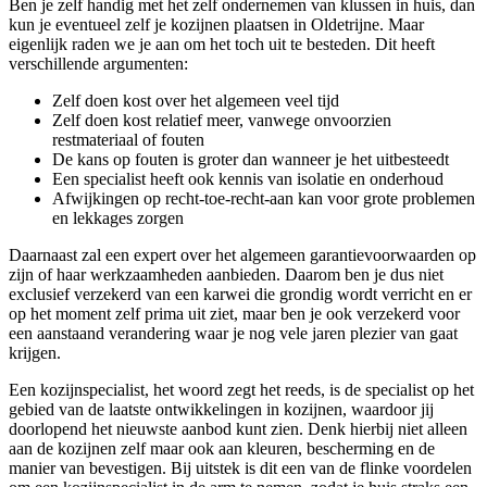
Ben je zelf handig met het zelf ondernemen van klussen in huis, dan
kun je eventueel zelf je kozijnen plaatsen in Oldetrijne. Maar
eigenlijk raden we je aan om het toch uit te besteden. Dit heeft
verschillende argumenten:
Zelf doen kost over het algemeen veel tijd
Zelf doen kost relatief meer, vanwege onvoorzien
restmateriaal of fouten
De kans op fouten is groter dan wanneer je het uitbesteedt
Een specialist heeft ook kennis van isolatie en onderhoud
Afwijkingen op recht-toe-recht-aan kan voor grote problemen
en lekkages zorgen
Daarnaast zal een expert over het algemeen garantievoorwaarden op
zijn of haar werkzaamheden aanbieden. Daarom ben je dus niet
exclusief verzekerd van een karwei die grondig wordt verricht en er
op het moment zelf prima uit ziet, maar ben je ook verzekerd voor
een aanstaand verandering waar je nog vele jaren plezier van gaat
krijgen.
Een kozijnspecialist, het woord zegt het reeds, is de specialist op het
gebied van de laatste ontwikkelingen in kozijnen, waardoor jij
doorlopend het nieuwste aanbod kunt zien. Denk hierbij niet alleen
aan de kozijnen zelf maar ook aan kleuren, bescherming en de
manier van bevestigen. Bij uitstek is dit een van de flinke voordelen