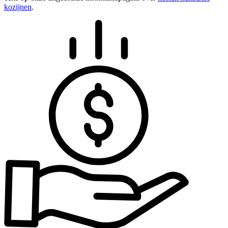
kozijnen
.