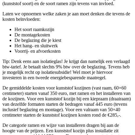
(kunststof soort) en de soort ramen zijn tevens van invloed.
Laten we opnoemen welke zaken je aan moet denken die tevens de
kosten beïnvloeden:
Het soort raamkozijn
De montagekosten
De beglazing die je kiest
Het hang- en sluitwerk
Voorrij- en afvoerkosten
Tip: Denk eens aan isolatieglas! Je krijgt dan namelijk een verlaagd
btw-tarief. Je betaalt slechts 9% btw over de beglazing. Tevens heb
je mogelijk recht op isolatiesubsidie! Wel moet je hiervoor
investeren in een tweede energiebesparende maatregel.
De gemiddelde kosten voor kunststof kozijnen (vast raam, 60×60
centimeter) starten vanaf 350 euro, met ramen en het installeren van
de kozijnen. Voor een kunststof kozijn bij een kiepraam (draairaam)
van dezelfde formaten starten de bedragen vanaf 445 euro (tevens
inclusief beglazing en montage). Voor een valraam van 50×40
centimeter starten de kunststof kozijnen kosten rond de €285,-.
De categorie ramen en wijze van installeren dragen bij aan de
hoogte van de prijzen. Een kunststof kozijn plus installatie zit