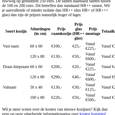
ruwweg op gemiddeld 250 euro. De ramen daarnaast starten tussen
de 100 en 200 euro. Dit betreffen dan standaard HR++ ramen. Wil
je aanvullende of minder isolatie dan HR++ (dus HR+ of HR+++
glas) dan zijn de prijzen natuurlijk hoger of lager.
Prijs
Afmetingen
Prijs
glas
Prijs
Soort kozijn
Totaalk
(in cm)
raamkozijn
(HR++
montage
glas)
Vanaf
Vast raam
60 x 60
€100,-
€25,-
Vanaf €
€225,-
Vanaf
120 x 80
€130,-
€50,-
Vanaf €
€600,-
Vanaf
Draai-/kiepraam
60 x 60
€200,-
€20,-
Vanaf €
€225,-
Vanaf
120 x 80
€290,-
€40,-
Vanaf €
€600,-
Vanaf
Valraam
50 x 40
€130,-
€30,-
Vanaf €
€125,-
Vanaf
100 x 80
€220,-
€50,-
Vanaf €
€500,-
Wil je meer weten over de kosten van nieuwe kozijnen? Kijk dan
eens op onze uitgebreide informatiepagina over
kosten kunststof