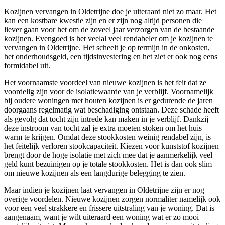
Kozijnen vervangen in Oldetrijne doe je uiteraard niet zo maar. Het
kan een kostbare kwestie zijn en er zijn nog altijd personen die
liever gaan voor het om de zoveel jaar verzorgen van de bestaande
kozijnen. Evengoed is het veelal veel rendabeler om je kozijnen te
vervangen in Oldetrijne. Het scheelt je op termijn in de onkosten,
het onderhoudsgeld, een tijdsinvestering en het ziet er ook nog eens
formidabel uit.
Het voornaamste voordeel van nieuwe kozijnen is het feit dat ze
voordelig zijn voor de isolatiewaarde van je verblijf. Voornamelijk
bij oudere woningen met houten kozijnen is er gedurende de jaren
doorgaans regelmatig wat beschadiging ontstaan. Deze schade heeft
als gevolg dat tocht zijn intrede kan maken in je verblijf. Dankzij
deze instroom van tocht zal je extra moeten stoken om het huis
warm te krijgen. Omdat deze stookkosten weinig rendabel zijn, is
het feitelijk verloren stookcapaciteit. Kiezen voor kunststof kozijnen
brengt door de hoge isolatie met zich mee dat je aanmerkelijk veel
geld kunt bezuinigen op je totale stookkosten. Het is dan ook slim
om nieuwe kozijnen als een langdurige belegging te zien.
Maar indien je kozijnen laat vervangen in Oldetrijne zijn er nog
overige voordelen. Nieuwe kozijnen zorgen normaliter namelijk ook
voor een veel strakkere en frissere uitstraling van je woning. Dat is
aangenaam, want je wilt uiteraard een woning wat er zo mooi