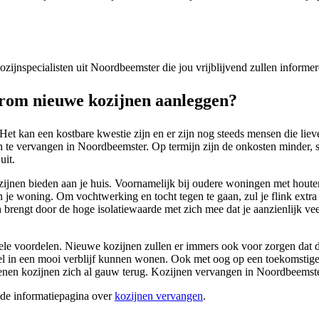
 kozijnspecialisten uit Noordbeemster die jou vrijblijvend zullen inform
rom nieuwe kozijnen aanleggen?
Het kan een kostbare kwestie zijn en er zijn nog steeds mensen die lie
 te vervangen in Noordbeemster. Op termijn zijn de onkosten minder, sc
uit.
ozijnen bieden aan je huis. Voornamelijk bij oudere woningen met houten
in je woning. Om vochtwerking en tocht tegen te gaan, zul je flink ext
 brengt door de hoge isolatiewaarde met zich mee dat je aanzienlijk vee
kele voordelen. Nieuwe kozijnen zullen er immers ook voor zorgen dat d
rs wel in een mooi verblijf kunnen wonen. Ook met oog op een toekomsti
n kozijnen zich al gauw terug. Kozijnen vervangen in Noordbeemster i
ide informatiepagina over
kozijnen vervangen
.