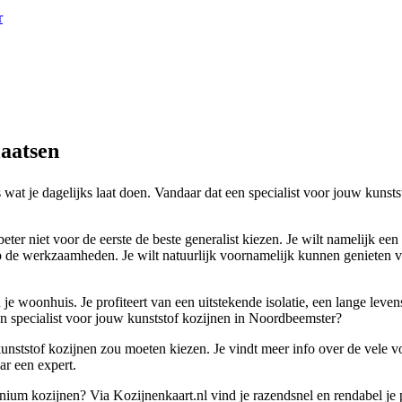
r
laatsen
s wat je dagelijks laat doen. Vandaar dat een specialist voor jouw kuns
er niet voor de eerste de beste generalist kiezen. Je wilt namelijk een
p de werkzaamheden. Je wilt natuurlijk voornamelijk kunnen genieten v
je woonhuis. Je profiteert van een uitstekende isolatie, een lange lev
en specialist voor jouw kunststof kozijnen in Noordbeemster?
kunststof kozijnen zou moeten kiezen. Je vindt meer info over de vele vo
ar een expert.
inium kozijnen? Via Kozijnenkaart.nl vind je razendsnel en rendabel je 