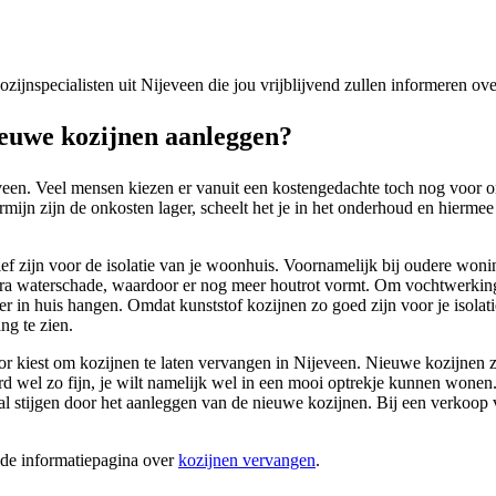
kozijnspecialisten uit Nijeveen die jou vrijblijvend zullen informeren o
euwe kozijnen aanleggen?
veen. Veel mensen kiezen er vanuit een kostengedachte toch nog voor 
mijn zijn de onkosten lager, scheelt het je in het onderhoud en hiermee 
tief zijn voor de isolatie van je woonhuis. Voornamelijk bij oudere won
tra waterschade, waardoor er nog meer houtrot vormt. Om vochtwerking e
er in huis hangen. Omdat kunststof kozijnen zo goed zijn voor je isolat
ng te zien.
oor kiest om kozijnen te laten vervangen in Nijeveen. Nieuwe kozijnen zu
raard wel zo fijn, je wilt namelijk wel in een mooi optrekje kunnen w
al stijgen door het aanleggen van de nieuwe kozijnen. Bij een verkoop 
ide informatiepagina over
kozijnen vervangen
.