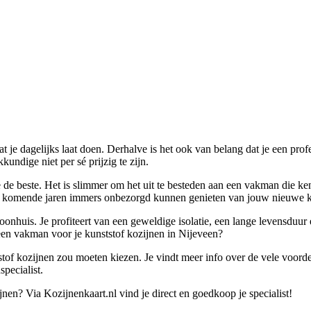
at je dagelijks laat doen. Derhalve is het ook van belang dat je een pro
undige niet per sé prijzig te zijn.
te de beste. Het is slimmer om het uit te besteden aan een vakman die k
de komende jaren immers onbezorgd kunnen genieten van jouw nieuwe ku
oonhuis. Je profiteert van een geweldige isolatie, een lange levensduur
een vakman voor je kunststof kozijnen in Nijeveen?
stof kozijnen zou moeten kiezen. Je vindt meer info over de vele voordel
specialist.
nen? Via Kozijnenkaart.nl vind je direct en goedkoop je specialist!