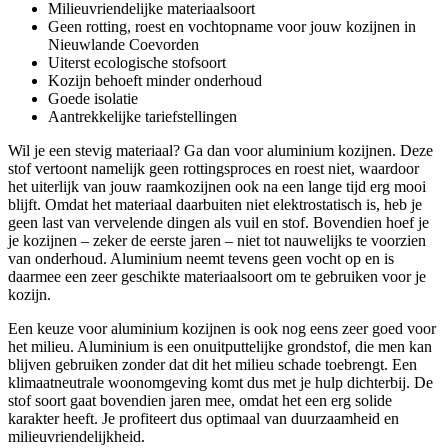
Milieuvriendelijke materiaalsoort
Geen rotting, roest en vochtopname voor jouw kozijnen in
Nieuwlande Coevorden
Uiterst ecologische stofsoort
Kozijn behoeft minder onderhoud
Goede isolatie
Aantrekkelijke tariefstellingen
Wil je een stevig materiaal? Ga dan voor aluminium kozijnen. Deze
stof vertoont namelijk geen rottingsproces en roest niet, waardoor
het uiterlijk van jouw raamkozijnen ook na een lange tijd erg mooi
blijft. Omdat het materiaal daarbuiten niet elektrostatisch is, heb je
geen last van vervelende dingen als vuil en stof. Bovendien hoef je
je kozijnen – zeker de eerste jaren – niet tot nauwelijks te voorzien
van onderhoud. Aluminium neemt tevens geen vocht op en is
daarmee een zeer geschikte materiaalsoort om te gebruiken voor je
kozijn.
Een keuze voor aluminium kozijnen is ook nog eens zeer goed voor
het milieu. Aluminium is een onuitputtelijke grondstof, die men kan
blijven gebruiken zonder dat dit het milieu schade toebrengt. Een
klimaatneutrale woonomgeving komt dus met je hulp dichterbij. De
stof soort gaat bovendien jaren mee, omdat het een erg solide
karakter heeft. Je profiteert dus optimaal van duurzaamheid en
milieuvriendelijkheid.