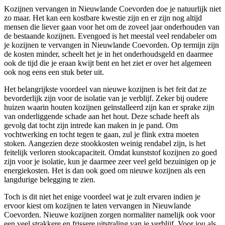
Kozijnen vervangen in Nieuwlande Coevorden doe je natuurlijk niet
zo maar. Het kan een kostbare kwestie zijn en er zijn nog altijd
mensen die liever gaan voor het om de zoveel jaar onderhouden van
de bestaande kozijnen. Evengoed is het meestal veel rendabeler om
je kozijnen te vervangen in Nieuwlande Coevorden. Op termijn zijn
de kosten minder, scheelt het je in het onderhoudsgeld en daarmee
ook de tijd die je eraan kwijt bent en het ziet er over het algemeen
ook nog eens een stuk beter uit.
Het belangrijkste voordeel van nieuwe kozijnen is het feit dat ze
bevorderlijk zijn voor de isolatie van je verblijf. Zeker bij oudere
huizen waarin houten kozijnen geïnstalleerd zijn kan er sprake zijn
van onderliggende schade aan het hout. Deze schade heeft als
gevolg dat tocht zijn intrede kan maken in je pand. Om
vochtwerking en tocht tegen te gaan, zul je flink extra moeten
stoken. Aangezien deze stookkosten weinig rendabel zijn, is het
feitelijk verloren stookcapaciteit. Omdat kunststof kozijnen zo goed
zijn voor je isolatie, kun je daarmee zeer veel geld bezuinigen op je
energiekosten. Het is dan ook goed om nieuwe kozijnen als een
langdurige belegging te zien.
Toch is dit niet het enige voordeel wat je zult ervaren indien je
ervoor kiest om kozijnen te laten vervangen in Nieuwlande
Coevorden. Nieuwe kozijnen zorgen normaliter namelijk ook voor
een veel strakkere en frissere uitstraling van je verblijf. Voor jou als