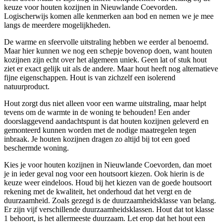
keuze voor houten kozijnen in Nieuwlande Coevorden.
Logischerwijs komen alle kenmerken aan bod en nemen we je mee
langs de meerdere mogelijkheden.
De warme en sfeervolle uitstraling hebben we eerder al benoemd.
Maar hier kunnen we nog een schepje bovenop doen, want houten
kozijnen zijn echt over het algemeen uniek. Geen lat of stuk hout
ziet er exact gelijk uit als de andere. Maar hout heeft nog alternatieve
fijne eigenschappen. Hout is van zichzelf een isolerend
natuurproduct.
Hout zorgt dus niet alleen voor een warme uitstraling, maar helpt
tevens om de warmte in de woning te behouden! Een ander
doorslaggevend aandachtspunt is dat houten kozijnen geleverd en
gemonteerd kunnen worden met de nodige maatregelen tegen
inbraak. Je houten kozijnen dragen zo altijd bij tot een goed
beschermde woning.
Kies je voor houten kozijnen in Nieuwlande Coevorden, dan moet
je in ieder geval nog voor een houtsoort kiezen. Ook hierin is de
keuze weer eindeloos. Houd bij het kiezen van de goede houtsoort
rekening met de kwaliteit, het onderhoud dat het vergt en de
duurzaamheid. Zoals gezegd is de duurzaamheidsklasse van belang.
Er zijn vijf verschillende duurzaamheidsklassen. Hout dat tot klasse
1 behoort, is het allermeeste duurzaam. Let erop dat het hout een