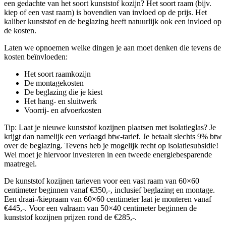
een gedachte van het soort kunststof kozijn? Het soort raam (bijv.
kiep of een vast raam) is bovendien van invloed op de prijs. Het
kaliber kunststof en de beglazing heeft natuurlijk ook een invloed op
de kosten.
Laten we opnoemen welke dingen je aan moet denken die tevens de
kosten beïnvloeden:
Het soort raamkozijn
De montagekosten
De beglazing die je kiest
Het hang- en sluitwerk
Voorrij- en afvoerkosten
Tip: Laat je nieuwe kunststof kozijnen plaatsen met isolatieglas? Je
krijgt dan namelijk een verlaagd btw-tarief. Je betaalt slechts 9% btw
over de beglazing. Tevens heb je mogelijk recht op isolatiesubsidie!
Wel moet je hiervoor investeren in een tweede energiebesparende
maatregel.
De kunststof kozijnen tarieven voor een vast raam van 60×60
centimeter beginnen vanaf €350,-, inclusief beglazing en montage.
Een draai-/kiepraam van 60×60 centimeter laat je monteren vanaf
€445,-. Voor een valraam van 50×40 centimeter beginnen de
kunststof kozijnen prijzen rond de €285,-.