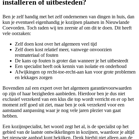
installeren of uitbesteden?
Ben je zelf handig met het zelf ondernemen van dingen in huis, dan
kun je eventueel eigenhandig je kozijnen plaatsen in Nieuwlande
Coevorden. Toch raden wij ten zeerste af om dit te doen. Dit heeft
vele oorzaken:
Zelf doen kost over het algemeen veel tijd
Zelf doen kost relatief meer, vanwege onvoorzien
restmateriaal of fouten
De kans op fouten is groter dan wanneer je het uitbesteedt
Een specialist heeft ook kennis van isolatie en onderhoud
Afwijkingen op recht-toe-recht-aan kan voor grote problemen
en lekkages zorgen
Bovendien zal een expert over het algemeen garantievoorwaarden
op zijn of haar bezigheden aanbieden. Hierdoor ben je dus niet
exclusief verzekerd van een klus die top wordt verricht en er op het
moment zelf goed uit ziet, maar ben je ook verzekerd voor een
aanstaand aanpassing waar je nog vele jaren plezier van gaat
hebben.
Een kozijnspecialist, het woord zegt het al, is de specialist op het
gebied van de laatste ontwikkelingen in kozijnen, waardoor je altijd
het nieuwste aanbod kunt bekijken. Denk hierbij niet alleen aan de