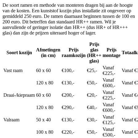
De soort ramen en methode van monteren dragen bij aan de hoogte
van de kosten. Een kunststof kozijn plus installatie zit ongeveer op
gemiddeld 250 euro. De ramen daarnaast beginnen tussen de 100 en
200 euro. Dit betreffen dan standaard HR++ ramen. Wil je
aanvullende of geringer isolatie dan HR++ (dus HR+ of HR+++
glas) dan zijn de prijzen uiteraard hoger of lager.
Prijs
Afmetingen
Prijs
glas
Prijs
Soort kozijn
Totaalk
(in cm)
raamkozijn
(HR++
montage
glas)
Vanaf
Vast raam
60 x 60
€100,-
€25,-
Vanaf €
€225,-
Vanaf
120 x 80
€130,-
€50,-
Vanaf €
€600,-
Vanaf
Draai-/kiepraam
60 x 60
€200,-
€20,-
Vanaf €
€225,-
Vanaf
120 x 80
€290,-
€40,-
Vanaf €
€600,-
Vanaf
Valraam
50 x 40
€130,-
€30,-
Vanaf €
€125,-
Vanaf
100 x 80
€220,-
€50,-
Vanaf €
€500,-