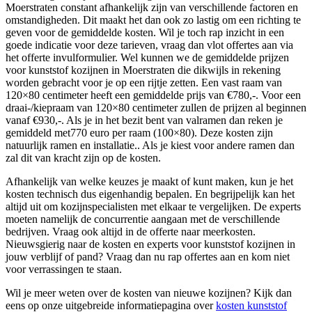
Moerstraten constant afhankelijk zijn van verschillende factoren en
omstandigheden. Dit maakt het dan ook zo lastig om een richting te
geven voor de gemiddelde kosten. Wil je toch rap inzicht in een
goede indicatie voor deze tarieven, vraag dan vlot offertes aan via
het offerte invulformulier. Wel kunnen we de gemiddelde prijzen
voor kunststof kozijnen in Moerstraten die dikwijls in rekening
worden gebracht voor je op een rijtje zetten. Een vast raam van
120×80 centimeter heeft een gemiddelde prijs van €780,-. Voor een
draai-/kiepraam van 120×80 centimeter zullen de prijzen al beginnen
vanaf €930,-. Als je in het bezit bent van valramen dan reken je
gemiddeld met770 euro per raam (100×80). Deze kosten zijn
natuurlijk ramen en installatie.. Als je kiest voor andere ramen dan
zal dit van kracht zijn op de kosten.
Afhankelijk van welke keuzes je maakt of kunt maken, kun je het
kosten technisch dus eigenhandig bepalen. En begrijpelijk kan het
altijd uit om kozijnspecialisten met elkaar te vergelijken. De experts
moeten namelijk de concurrentie aangaan met de verschillende
bedrijven. Vraag ook altijd in de offerte naar meerkosten.
Nieuwsgierig naar de kosten en experts voor kunststof kozijnen in
jouw verblijf of pand? Vraag dan nu rap offertes aan en kom niet
voor verrassingen te staan.
Wil je meer weten over de kosten van nieuwe kozijnen? Kijk dan
eens op onze uitgebreide informatiepagina over
kosten kunststof