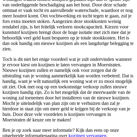
van onderliggende beschadiging aan het hout. Door deze schade
ontstaat er vaak tocht en aanvullende waterschade, waardoor er nog
meer houtrot komt. Om vochtwerking en tocht tegen te gaan, zul je
fors extra moeten stoken. Aangezien deze stookkosten weinig
rendabel zijn, is het feitelijk verloren stookcapaciteit. Kiezen voor
kunststof kozijnen brengt door de hoge isolatie met zich mee dat je
behoorlijk veel geld kunt besparen op je totale stookkosten. Het is
dan ook handig om nieuwe kozijnen als een langdurige belegging te
zien.
Toch is dit niet het enige voordeel wat je zult ondervinden wanneer
je ervoor kiest om kozijnen te laten vervangen in Moerstraten.
Nieuwe kozijnen zullen er namelijk ook voor zorgen dat de
uitstraling van je woning aanmerkelijk kan worden verbeterd. Dat is
handig, want je wilt natuurlijk een woning wat er zo mooi mogelijk
uit ziet. Ook met oog op een toekomstige verkoop zullen nieuwe
kozijnen handig zijn. Zo is het mogelijk dat de meerwaarde van de
woning zal toenemen door het installeren van de nieuwe kozijnen.
Mocht je uiteindelijk van plan zijn om te verhuizen dan zal je
hierdoor in staat zijn om meer geld te krijgen bij de verkoop van je
huis. Door deze vele voordelen is kozijnen vervangen in
Moerstraten dé keuze om te maken!
Ben je op zoek naar meer informatie? Kijk dan eens op onze
uitgebreide informatiepagina over
kozijnen vervangen
.