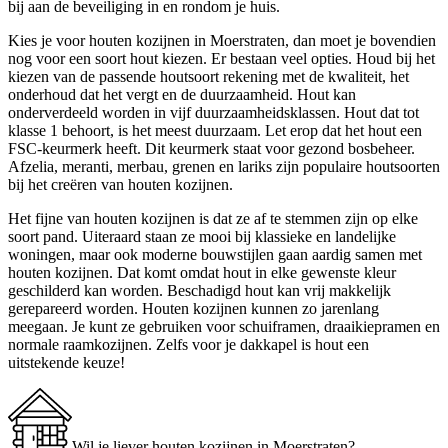
bij aan de beveiliging in en rondom je huis.
Kies je voor houten kozijnen in Moerstraten, dan moet je bovendien
nog voor een soort hout kiezen. Er bestaan veel opties. Houd bij het
kiezen van de passende houtsoort rekening met de kwaliteit, het
onderhoud dat het vergt en de duurzaamheid. Hout kan
onderverdeeld worden in vijf duurzaamheidsklassen. Hout dat tot
klasse 1 behoort, is het meest duurzaam. Let erop dat het hout een
FSC-keurmerk heeft. Dit keurmerk staat voor gezond bosbeheer.
Afzelia, meranti, merbau, grenen en lariks zijn populaire houtsoorten
bij het creëren van houten kozijnen.
Het fijne van houten kozijnen is dat ze af te stemmen zijn op elke
soort pand. Uiteraard staan ze mooi bij klassieke en landelijke
woningen, maar ook moderne bouwstijlen gaan aardig samen met
houten kozijnen. Dat komt omdat hout in elke gewenste kleur
geschilderd kan worden. Beschadigd hout kan vrij makkelijk
gerepareerd worden. Houten kozijnen kunnen zo jarenlang
meegaan. Je kunt ze gebruiken voor schuiframen, draaikiepramen en
normale raamkozijnen. Zelfs voor je dakkapel is hout een
uitstekende keuze!
Wil je liever houten kozijnen in Moerstraten?