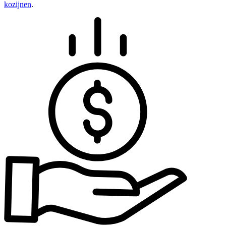
kozijnen
.