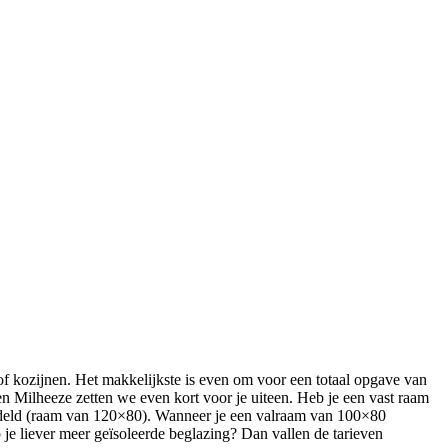
of kozijnen. Het makkelijkste is even om voor een totaal opgave van
en Milheeze zetten we even kort voor je uiteen. Heb je een vast raam
ddeld (raam van 120×80). Wanneer je een valraam van 100×80
je liever meer geïsoleerde beglazing? Dan vallen de tarieven