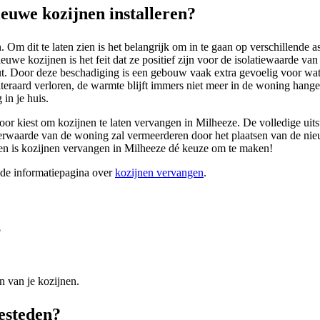
uwe kozijnen installeren?
 Om dit te laten zien is het belangrijk om in te gaan op verschillend
ieuwe kozijnen is het feit dat ze positief zijn voor de isolatiewaarde v
hout. Door deze beschadiging is een gebouw vaak extra gevoelig voor wa
eraard verloren, de warmte blijft immers niet meer in de woning hangen.
 in je huis.
voor kiest om kozijnen te laten vervangen in Milheeze. De volledige uits
eerwaarde van de woning zal vermeerderen door het plaatsen van de nie
elen is kozijnen vervangen in Milheeze dé keuze om te maken!
ide informatiepagina over
kozijnen vervangen
.
?
n van je kozijnen.
besteden?