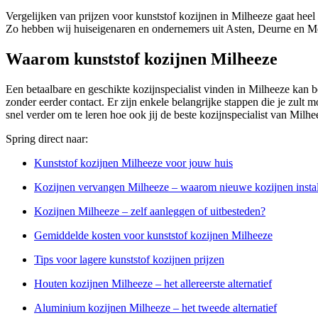
Vergelijken van prijzen voor kunststof kozijnen in Milheeze gaat heel
Zo hebben wij huiseigenaren en ondernemers uit Asten, Deurne en Mei
Waarom kunststof kozijnen Milheeze
Een betaalbare en geschikte kozijnspecialist vinden in Milheeze kan be
zonder eerder contact. Er zijn enkele belangrijke stappen die je zult m
snel verder om te leren hoe ook jij de beste kozijnspecialist van Milh
Spring direct naar:
Kunststof kozijnen Milheeze voor jouw huis
Kozijnen vervangen Milheeze – waarom nieuwe kozijnen instal
Kozijnen Milheeze – zelf aanleggen of uitbesteden?
Gemiddelde kosten voor kunststof kozijnen Milheeze
Tips voor lagere kunststof kozijnen prijzen
Houten kozijnen Milheeze – het allereerste alternatief
Aluminium kozijnen Milheeze – het tweede alternatief