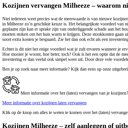
Kozijnen vervangen Milheeze – waarom nie
Niet iedereen weet precies wat de meerwaarde is van nieuwe kozijnen.
in Milheeze zo’n geschikte keuze is. Het belangrijkste voordeel van n
geplaatst zijn kan er sprake zijn van onderliggende schade aan het 
moeten stoken om het huis warm te krijgen. Deze stookkosten gaan uit
soort extra kosten je bespaard. Zie het dan ook echt als een investering
Echter is dit niet het enige voordeel wat je zult ervaren wanneer je er
Hoe mooier je woont, hoe beter, toch? Ook is het een optie dat de m
investering er dan veelal ook simpel weer uit. Door deze vele voord
Ben je op zoek naar meer informatie? Kijk dan eens op onze uitgebre
Meer informatie over het (laten) vervangen van je kozijnen
Meer informatie over kozijnen laten vervangen
Klik op de knop om alles te weten te komen over het (laten) vervange
Kozijnen Milheeze – zelf aanleggen of uit