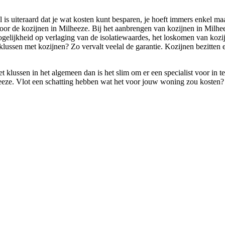
 is uiteraard dat je wat kosten kunt besparen, je hoeft immers enkel maa
oor de kozijnen in Milheeze. Bij het aanbrengen van kozijnen in Milhee
 mogelijkheid op verlaging van de isolatiewaardes, het loskomen van koz
elf klussen met kozijnen? Zo vervalt veelal de garantie. Kozijnen bezitt
et klussen in het algemeen dan is het slim om er een specialist voor in
heeze. Vlot een schatting hebben wat het voor jouw woning zou kosten? 