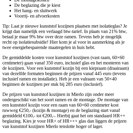
De beglazing die je kiest
Het hang- en sluitwerk
Voorrij- en afvoerkosten
Tip: Laat je nieuwe kunststof kozijnen plaatsen met isolatieglas? Je
krijgt dan namelijk een verlaagd btw-tarief. In plaats van 21% btw,
betaal je maar 9% btw over deze ramen. Tevens heb je mogelijk
recht op isolatiesubsidie! Hier kom je al voor in aanmerking als je
twee energiebesparende maatregelen in huis hebt.
De gemiddelde kosten voor kunststof kozijnen (vast raam, 60×60
centimeter) gaan vanaf 350 euro, inclusief glas en het monteren van
de kozijnen. Voor een kunststof kozijn bij een kiepraam (draairaam)
van dezelfde formaten beginnen de prijzen vanaf 445 euro (tevens
inclusief ramen en installatie). Heb je een valraam van 50×40
beginnen de kozijnen per stuk bij 285 euro (inclusief).
De prijzen van kunststof kozijnen in Mierlo zijn onder meer
ondergeschikt van het soort ramen en de montage. De montage van
een kunststof kozijn voor een raam van 60×60 centimeter kost
ruwweg €250,- (kozijn & montage) en de beglazing start vanaf
gemiddeld €100,- tot €200,-. Hierbij gaat het om standaard HR++
beglazing. Kies je voor HR+ of HR+++ glas dan liggen de prijzen
van kunststof kozijnen Mierlo tenslotte hoger of lager.