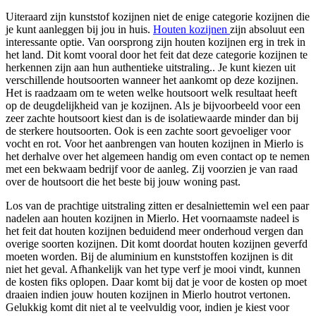
Uiteraard zijn kunststof kozijnen niet de enige categorie kozijnen die
je kunt aanleggen bij jou in huis.
Houten kozijnen
zijn absoluut een
interessante optie. Van oorsprong zijn houten kozijnen erg in trek in
het land. Dit komt vooral door het feit dat deze categorie kozijnen te
herkennen zijn aan hun authentieke uitstraling.. Je kunt kiezen uit
verschillende houtsoorten wanneer het aankomt op deze kozijnen.
Het is raadzaam om te weten welke houtsoort welk resultaat heeft
op de deugdelijkheid van je kozijnen. Als je bijvoorbeeld voor een
zeer zachte houtsoort kiest dan is de isolatiewaarde minder dan bij
de sterkere houtsoorten. Ook is een zachte soort gevoeliger voor
vocht en rot. Voor het aanbrengen van houten kozijnen in Mierlo is
het derhalve over het algemeen handig om even contact op te nemen
met een bekwaam bedrijf voor de aanleg. Zij voorzien je van raad
over de houtsoort die het beste bij jouw woning past.
Los van de prachtige uitstraling zitten er desalniettemin wel een paar
nadelen aan houten kozijnen in Mierlo. Het voornaamste nadeel is
het feit dat houten kozijnen beduidend meer onderhoud vergen dan
overige soorten kozijnen. Dit komt doordat houten kozijnen geverfd
moeten worden. Bij de aluminium en kunststoffen kozijnen is dit
niet het geval. Afhankelijk van het type verf je mooi vindt, kunnen
de kosten fiks oplopen. Daar komt bij dat je voor de kosten op moet
draaien indien jouw houten kozijnen in Mierlo houtrot vertonen.
Gelukkig komt dit niet al te veelvuldig voor, indien je kiest voor