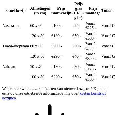
Prijs
Afmetingen
Prijs
glas
Prijs
Soort kozijn
Totaalk
(in cm)
raamkozijn
(HR++
montage
glas)
Vanaf
Vast raam
60 x 60
€100,-
€25,-
Vanaf €
€225,-
Vanaf
120 x 80
€130,-
€50,-
Vanaf €
€600,-
Vanaf
Draai-/kiepraam
60 x 60
€200,-
€20,-
Vanaf €
€225,-
Vanaf
120 x 80
€290,-
€40,-
Vanaf €
€600,-
Vanaf
Valraam
50 x 40
€130,-
€30,-
Vanaf €
€125,-
Vanaf
100 x 80
€220,-
€50,-
Vanaf €
€500,-
Wil je meer weten over de kosten van nieuwe kozijnen? Kijk dan
eens op onze uitgebreide informatiepagina over
kosten kunststof
kozijnen
.