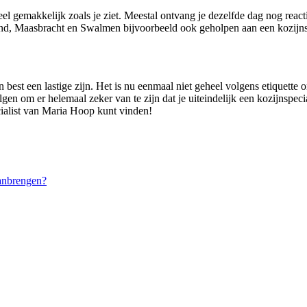
el gemakkelijk zoals je ziet. Meestal ontvang je dezelfde dag nog reac
d, Maasbracht en Swalmen bijvoorbeeld ook geholpen aan een kozijnsp
best een lastige zijn. Het is nu eenmaal niet geheel volgens etiquette o
lgen om er helemaal zeker van te zijn dat je uiteindelijk een kozijnspec
cialist van Maria Hoop kunt vinden!
anbrengen?