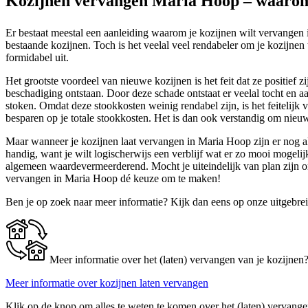
Kozijnen vervangen Maria Hoop – waarom
Er bestaat meestal een aanleiding waarom je kozijnen wilt vervangen i
bestaande kozijnen. Toch is het veelal veel rendabeler om je kozijnen 
formidabel uit.
Het grootste voordeel van nieuwe kozijnen is het feit dat ze positief
beschadiging ontstaan. Door deze schade ontstaat er veelal tocht en 
stoken. Omdat deze stookkosten weinig rendabel zijn, is het feitelijk
besparen op je totale stookkosten. Het is dan ook verstandig om nieuw
Maar wanneer je kozijnen laat vervangen in Maria Hoop zijn er nog alt
handig, want je wilt logischerwijs een verblijf wat er zo mooi mogel
algemeen waardevermeerderend. Mocht je uiteindelijk van plan zijn om
vervangen in Maria Hoop dé keuze om te maken!
Ben je op zoek naar meer informatie? Kijk dan eens op onze uitgebre
Meer informatie over het (laten) vervangen van je kozijnen
Meer informatie over kozijnen laten vervangen
Klik op de knop om alles te weten te komen over het (laten) vervange