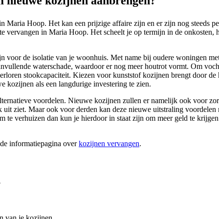
 nieuwe kozijnen aanbrengen?
n Maria Hoop. Het kan een prijzige affaire zijn en er zijn nog steeds 
te vervangen in Maria Hoop. Het scheelt je op termijn in de onkosten, h
 zijn voor de isolatie van je woonhuis. Met name bij oudere woningen me
aanvullende waterschade, waardoor er nog meer houtrot vormt. Om vochtw
 verloren stookcapaciteit. Kiezen voor kunststof kozijnen brengt door d
e kozijnen als een langdurige investering te zien.
ernatieve voordelen. Nieuwe kozijnen zullen er namelijk ook voor zorgen
ijk uit ziet. Maar ook voor derden kan deze nieuwe uitstraling voorde
 te verhuizen dan kun je hierdoor in staat zijn om meer geld te krijgen
ide informatiepagina over
kozijnen vervangen
.
?
n van je kozijnen.