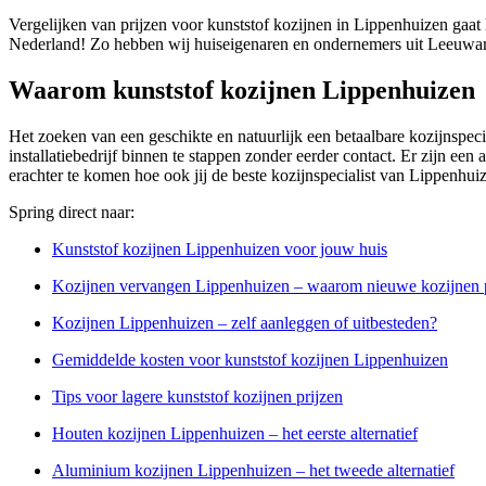
Vergelijken van prijzen voor kunststof kozijnen in Lippenhuizen gaat 
Nederland! Zo hebben wij huiseigenaren en ondernemers uit Leeuwar
Waarom kunststof kozijnen Lippenhuizen
Het zoeken van een geschikte en natuurlijk een betaalbare kozijnspeci
installatiebedrijf binnen te stappen zonder eerder contact. Er zijn ee
erachter te komen hoe ook jij de beste kozijnspecialist van Lippenhui
Spring direct naar:
Kunststof kozijnen Lippenhuizen voor jouw huis
Kozijnen vervangen Lippenhuizen – waarom nieuwe kozijnen 
Kozijnen Lippenhuizen – zelf aanleggen of uitbesteden?
Gemiddelde kosten voor kunststof kozijnen Lippenhuizen
Tips voor lagere kunststof kozijnen prijzen
Houten kozijnen Lippenhuizen – het eerste alternatief
Aluminium kozijnen Lippenhuizen – het tweede alternatief