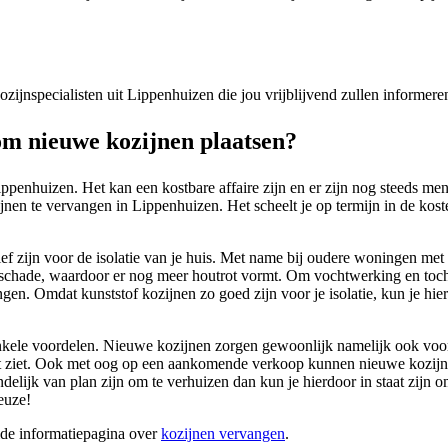
 kozijnspecialisten uit Lippenhuizen die jou vrijblijvend zullen informe
m nieuwe kozijnen plaatsen?
ppenhuizen. Het kan een kostbare affaire zijn en er zijn nog steeds me
nen te vervangen in Lippenhuizen. Het scheelt je op termijn in de koste
tief zijn voor de isolatie van je huis. Met name bij oudere woningen met
rschade, waardoor er nog meer houtrot vormt. Om vochtwerking en tocht
ngen. Omdat kunststof kozijnen zo goed zijn voor je isolatie, kun je hi
nkele voordelen. Nieuwe kozijnen zorgen gewoonlijk namelijk ook voor ee
uit ziet. Ook met oog op een aankomende verkoop kunnen nieuwe kozijn
indelijk van plan zijn om te verhuizen dan kun je hierdoor in staat zijn
euze!
ide informatiepagina over
kozijnen vervangen
.