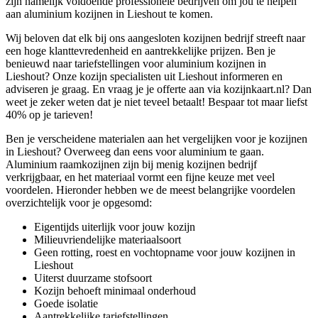
zijn namelijk voldoende professionele bedrijven om jou te helpen
aan aluminium kozijnen in Lieshout te komen.
Wij beloven dat elk bij ons aangesloten kozijnen bedrijf streeft naar
een hoge klanttevredenheid en aantrekkelijke prijzen. Ben je
benieuwd naar tariefstellingen voor aluminium kozijnen in
Lieshout? Onze kozijn specialisten uit Lieshout informeren en
adviseren je graag. En vraag je je offerte aan via kozijnkaart.nl? Dan
weet je zeker weten dat je niet teveel betaalt! Bespaar tot maar liefst
40% op je tarieven!
Ben je verscheidene materialen aan het vergelijken voor je kozijnen
in Lieshout? Overweeg dan eens voor aluminium te gaan.
Aluminium raamkozijnen zijn bij menig kozijnen bedrijf
verkrijgbaar, en het materiaal vormt een fijne keuze met veel
voordelen. Hieronder hebben we de meest belangrijke voordelen
overzichtelijk voor je opgesomd:
Eigentijds uiterlijk voor jouw kozijn
Milieuvriendelijke materiaalsoort
Geen rotting, roest en vochtopname voor jouw kozijnen in
Lieshout
Uiterst duurzame stofsoort
Kozijn behoeft minimaal onderhoud
Goede isolatie
Aantrekkelijke tariefstellingen