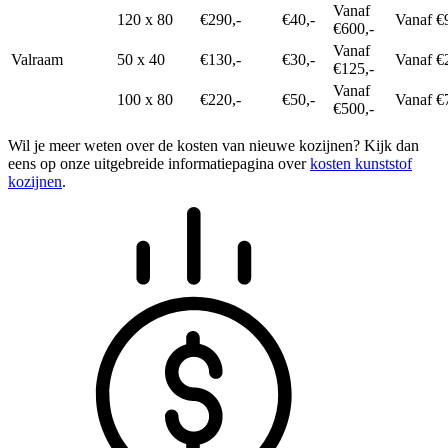
Vanaf
120 x 80
€290,-
€40,-
Vanaf €
€600,-
Vanaf
Valraam
50 x 40
€130,-
€30,-
Vanaf €
€125,-
Vanaf
100 x 80
€220,-
€50,-
Vanaf €
€500,-
Wil je meer weten over de kosten van nieuwe kozijnen? Kijk dan
eens op onze uitgebreide informatiepagina over
kosten kunststof
kozijnen
.