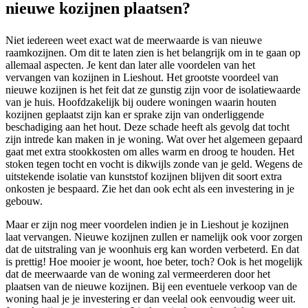
nieuwe kozijnen plaatsen?
Niet iedereen weet exact wat de meerwaarde is van nieuwe
raamkozijnen. Om dit te laten zien is het belangrijk om in te gaan op
allemaal aspecten. Je kent dan later alle voordelen van het
vervangen van kozijnen in Lieshout. Het grootste voordeel van
nieuwe kozijnen is het feit dat ze gunstig zijn voor de isolatiewaarde
van je huis. Hoofdzakelijk bij oudere woningen waarin houten
kozijnen geplaatst zijn kan er sprake zijn van onderliggende
beschadiging aan het hout. Deze schade heeft als gevolg dat tocht
zijn intrede kan maken in je woning. Wat over het algemeen gepaard
gaat met extra stookkosten om alles warm en droog te houden. Het
stoken tegen tocht en vocht is dikwijls zonde van je geld. Wegens de
uitstekende isolatie van kunststof kozijnen blijven dit soort extra
onkosten je bespaard. Zie het dan ook echt als een investering in je
gebouw.
Maar er zijn nog meer voordelen indien je in Lieshout je kozijnen
laat vervangen. Nieuwe kozijnen zullen er namelijk ook voor zorgen
dat de uitstraling van je woonhuis erg kan worden verbeterd. En dat
is prettig! Hoe mooier je woont, hoe beter, toch? Ook is het mogelijk
dat de meerwaarde van de woning zal vermeerderen door het
plaatsen van de nieuwe kozijnen. Bij een eventuele verkoop van de
woning haal je je investering er dan veelal ook eenvoudig weer uit.