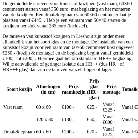
De gemiddelde tarieven voor kunststof kozijnen (vast raam, 60×60
centimeter) starten vanaf 350 euro, met beglazing en het monteren
van de kozijnen. Een draai-/kiepraam van 60×60 centimeter laat je
plaatsen vanaf €445,-. Heb je een valraam van 50×40 starten de
kozijnen per stuk vanaf 285 euro (inclusief).
De tarieven van kunststof kozijnen in Lieshout zijn onder meer
afhankelijk van het soort glas en de montage. De installatie van een
kunststof kozijn voor een raam van 60×60 centimeter kost ongeveer
€250,- (kozijn & montage) en de beglazing begint vanaf gemiddeld
€100,- tot €200,-. Hiermee gaat het om standaard HR++ beglazing.
Wil je aanvullende of geringer isolatie dan HR++ (dus HR+ of
HR+++ glas) dan zijn de tarieven vanzelf hoger of lager.
Prijs
Afmetingen
Prijs
glas
Prijs
Soort kozijn
Totaalk
(in cm)
raamkozijn
(HR++
montage
glas)
Vanaf
Vast raam
60 x 60
€100,-
€25,-
Vanaf €
€225,-
Vanaf
120 x 80
€130,-
€50,-
Vanaf €
€600,-
Vanaf
Draai-/kiepraam
60 x 60
€200,-
€20,-
Vanaf €
€225,-