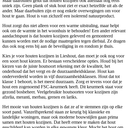
Maar daarbuiten geldt dat houten kozijnen ook allemaal nog eens
uniek zijn. Geen plank of stuk hout ziet er exact hetzelfde uit als de
ander. Maar daarbuiten zijn er nog enkele overwegingen om voor
hout te gaan. Hout is van zichzelf een isolerend natuurproduct.
Hout zorgt dus niet alleen voor een warme uitstraling, maar helpt
ook om de warmte in het woonhuis te behouden! Een ander relevant
aandachtspunt is dat houten kozijnen geleverd en gemonteerd
kunnen worden met de nodige maatregelen tegen diefstal. Ze dragen
dus ook nog eens bij aan de beveiliging in en rondom je thuis.
Kies je voor houten kozijnen in Lieshout, dan moet je ook nog voor
een soort hout kiezen. Er bestaan verscheidene opties. Houd bij het
kiezen van de juiste houtsoort rekening met de kwaliteit, het
onderhoud dat het vergt en de duurzaamheidsklasse. Hout kan
onderverdeeld worden in vijf duurzaamheidsklassen. Hout dat tot
klasse 1 behoort, is het meest duurzaam. Zorg er tevens voor dat je
hout een zogenoemd FSC-keurmerk heeft. Dit keurmerk staat voor
gezond bosbeheer. Veelgebruikte houtsoorten voor kozijnen zijn
afzelia, meranti, merbau, grenen en lariks.
Het mooie van houten kozijnen is dat ze af te stemmen zijn op elke
soort pand. Vanzelfsprekend staan ze keurig bij klassieke en
landelijke woningen, maar ook moderne bouwstijlen gaan prima
samen met houten kozijnen. Dat heeft ermee te maken dat hout
geschilderd kan worden in elke gewenste kleur. Mocht het hout om