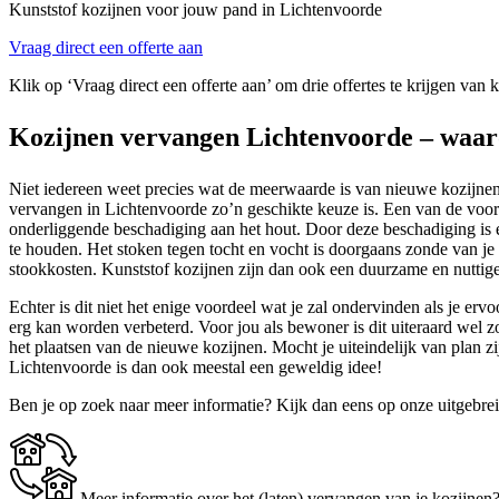
Kunststof kozijnen voor jouw pand in Lichtenvoorde
Vraag direct een offerte aan
Klik op ‘Vraag direct een offerte aan’ om drie offertes te krijgen van
Kozijnen vervangen Lichtenvoorde – waaro
Niet iedereen weet precies wat de meerwaarde is van nieuwe kozijnen.
vervangen in Lichtenvoorde zo’n geschikte keuze is. Een van de voorn
onderliggende beschadiging aan het hout. Door deze beschadiging is 
te houden. Het stoken tegen tocht en vocht is doorgaans zonde van je 
stookkosten. Kunststof kozijnen zijn dan ook een duurzame en nuttige
Echter is dit niet het enige voordeel wat je zal ondervinden als je er
erg kan worden verbeterd. Voor jou als bewoner is dit uiteraard wel
het plaatsen van de nieuwe kozijnen. Mocht je uiteindelijk van plan zi
Lichtenvoorde is dan ook meestal een geweldig idee!
Ben je op zoek naar meer informatie? Kijk dan eens op onze uitgebre
Meer informatie over het (laten) vervangen van je kozijnen