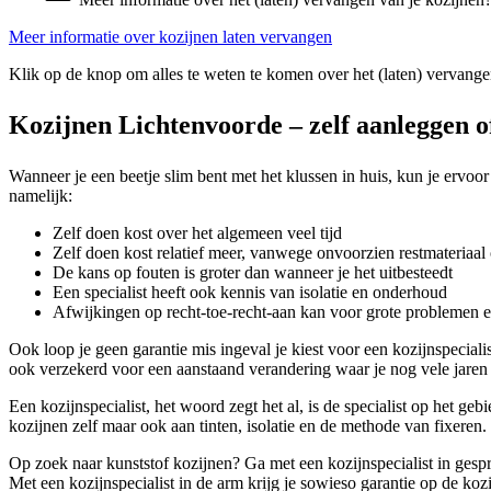
Meer informatie over kozijnen laten vervangen
Klik op de knop om alles te weten te komen over het (laten) vervange
Kozijnen Lichtenvoorde – zelf aanleggen o
Wanneer je een beetje slim bent met het klussen in huis, kun je ervoor
namelijk:
Zelf doen kost over het algemeen veel tijd
Zelf doen kost relatief meer, vanwege onvoorzien restmateriaal 
De kans op fouten is groter dan wanneer je het uitbesteedt
Een specialist heeft ook kennis van isolatie en onderhoud
Afwijkingen op recht-toe-recht-aan kan voor grote problemen 
Ook loop je geen garantie mis ingeval je kiest voor een kozijnspeciali
ook verzekerd voor een aanstaand verandering waar je nog vele jaren p
Een kozijnspecialist, het woord zegt het al, is de specialist op het g
kozijnen zelf maar ook aan tinten, isolatie en de methode van fixeren.
Op zoek naar kunststof kozijnen? Ga met een kozijnspecialist in gespre
Met een kozijnspecialist in de arm krijg je sowieso garantie op de kozi