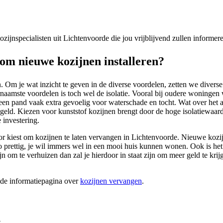
 kozijnspecialisten uit Lichtenvoorde die jou vrijblijvend zullen informe
m nieuwe kozijnen installeren?
 Om je wat inzicht te geven in de diverse voordelen, zetten we divers
aamste voordelen is toch wel de isolatie. Vooral bij oudere woningen w
een pand vaak extra gevoelig voor waterschade en tocht. Wat over het
geld. Kiezen voor kunststof kozijnen brengt door de hoge isolatiewaarde
 investering.
voor kiest om kozijnen te laten vervangen in Lichtenvoorde. Nieuwe kozi
 zo prettig, je wil immers wel in een mooi huis kunnen wonen. Ook is 
jn om te verhuizen dan zal je hierdoor in staat zijn om meer geld te kr
ide informatiepagina over
kozijnen vervangen
.
?