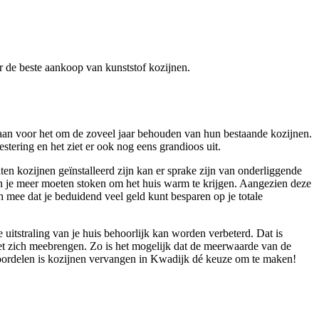
er de beste aankoop van kunststof kozijnen.
r gaan voor het om de zoveel jaar behouden van hun bestaande kozijnen.
stering en het ziet er ook nog eens grandioos uit.
en kozijnen geïnstalleerd zijn kan er sprake zijn van onderliggende
un je meer moeten stoken om het huis warm te krijgen. Aangezien deze
ch mee dat je beduidend veel geld kunt besparen op je totale
itstraling van je huis behoorlijk kan worden verbeterd. Dat is
met zich meebrengen. Zo is het mogelijk dat de meerwaarde van de
voordelen is kozijnen vervangen in Kwadijk dé keuze om te maken!