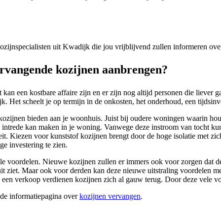
 kozijnspecialisten uit Kwadijk die jou vrijblijvend zullen informeren ov
rvangende kozijnen aanbrengen?
kan een kostbare affaire zijn en er zijn nog altijd personen die lieve
 Het scheelt je op termijn in de onkosten, het onderhoud, een tijdsinve
kozijnen bieden aan je woonhuis. Juist bij oudere woningen waarin hout
ijn intrede kan maken in je woning. Vanwege deze instroom van tocht k
teit. Kiezen voor kunststof kozijnen brengt door de hoge isolatie met zi
e investering te zien.
e voordelen. Nieuwe kozijnen zullen er immers ook voor zorgen dat de u
 uit ziet. Maar ook voor derden kan deze nieuwe uitstraling voordelen 
j een verkoop verdienen kozijnen zich al gauw terug. Door deze vele 
ide informatiepagina over
kozijnen vervangen
.