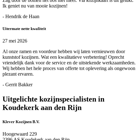
Zag door de bomen het bos niet meer. Via kozijnkaart is dit gelukt.
Ik geniet nu van mooie kozijnen!
- Hendrik de Haan
Uitermate nette kwaliteit
27 mei 2026
Al onze ramen en voordeur hebben wij laten vernieuwen door
kunststof kozijnen. Wat een kwalitatieve verbetering! Oprecht
vriendelijk dank voor de service en de uitstekende werkzaamheden.
Wij hebben het hele proces van offerte tot oplevering als ongewoon
plezant ervaren.
- Gerrit Bakker
Uitgelichte kozijnspecialisten in
Koudekerk aan den Rijn
Klever Kozijnen B.V.
Hoogewaard 229
2396 AS Koudekerk aan den Rijn