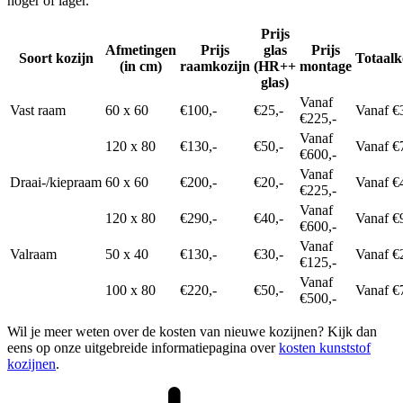
hoger of lager.
Prijs
Afmetingen
Prijs
glas
Prijs
Soort kozijn
Totaalk
(in cm)
raamkozijn
(HR++
montage
glas)
Vanaf
Vast raam
60 x 60
€100,-
€25,-
Vanaf €
€225,-
Vanaf
120 x 80
€130,-
€50,-
Vanaf €
€600,-
Vanaf
Draai-/kiepraam
60 x 60
€200,-
€20,-
Vanaf €
€225,-
Vanaf
120 x 80
€290,-
€40,-
Vanaf €
€600,-
Vanaf
Valraam
50 x 40
€130,-
€30,-
Vanaf €
€125,-
Vanaf
100 x 80
€220,-
€50,-
Vanaf €
€500,-
Wil je meer weten over de kosten van nieuwe kozijnen? Kijk dan
eens op onze uitgebreide informatiepagina over
kosten kunststof
kozijnen
.