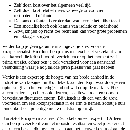
Zelf doen kost over het algemeen veel tijd
Zelf doen kost relatief meer, vanwege onvoorzien
restmateriaal of fouten
De kans op fouten is groter dan wanneer je het uitbesteedt
Een specialist heeft ook kennis van isolatie en onderhoud
Afwijkingen op recht-toe-recht-aan kan voor grote problemen
en lekkages zorgen
Verder loop je geen garantie mis ingeval je kiest voor de
kozijnspecialist. Hierdoor ben je dus niet exclusief verzekerd van
een karwei die kritisch wordt verricht en er op het moment zelf
prima uit ziet, echter ben je ook verzekerd voor een aanstaand
verandering waar je nog talloze jaren plezier van gaat hebben.
Verder is een expert op de hoogte van het brede aanbod in de
industrie van kozijnen in Koudekerk aan den Rijn, waardoor je een
optie krijgt van het volledige aanbod wat er op de markt is. Niet
alleen materiaal, echter ook kleuren, isolatiewaarden en soorten
bevestiging fluctueren enorm. Bij uitstek is dit een van de grote
voordelen om een kozijnspecialist in de arm te nemen, zodat je huis
binnenkort een prachtige nieuwe uitstraling krijgt.
Kunststof kozijnen installeren? Schakel dan een expert in! Alleen
dan ben je verzekerd van het mooiste resultaat en weet je zeker dat
daar geen beschadigingen ontstaan aan het nieuwe kozijn of aan de