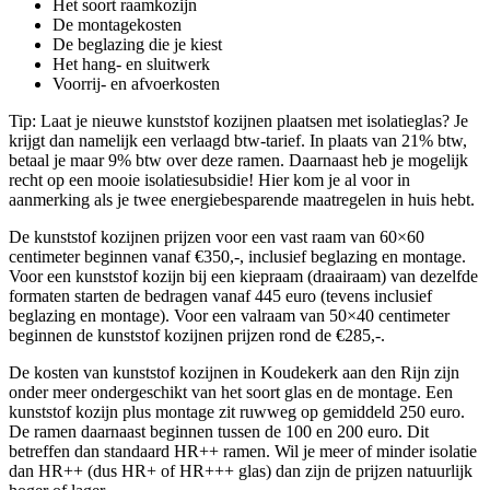
Het soort raamkozijn
De montagekosten
De beglazing die je kiest
Het hang- en sluitwerk
Voorrij- en afvoerkosten
Tip: Laat je nieuwe kunststof kozijnen plaatsen met isolatieglas? Je
krijgt dan namelijk een verlaagd btw-tarief. In plaats van 21% btw,
betaal je maar 9% btw over deze ramen. Daarnaast heb je mogelijk
recht op een mooie isolatiesubsidie! Hier kom je al voor in
aanmerking als je twee energiebesparende maatregelen in huis hebt.
De kunststof kozijnen prijzen voor een vast raam van 60×60
centimeter beginnen vanaf €350,-, inclusief beglazing en montage.
Voor een kunststof kozijn bij een kiepraam (draairaam) van dezelfde
formaten starten de bedragen vanaf 445 euro (tevens inclusief
beglazing en montage). Voor een valraam van 50×40 centimeter
beginnen de kunststof kozijnen prijzen rond de €285,-.
De kosten van kunststof kozijnen in Koudekerk aan den Rijn zijn
onder meer ondergeschikt van het soort glas en de montage. Een
kunststof kozijn plus montage zit ruwweg op gemiddeld 250 euro.
De ramen daarnaast beginnen tussen de 100 en 200 euro. Dit
betreffen dan standaard HR++ ramen. Wil je meer of minder isolatie
dan HR++ (dus HR+ of HR+++ glas) dan zijn de prijzen natuurlijk