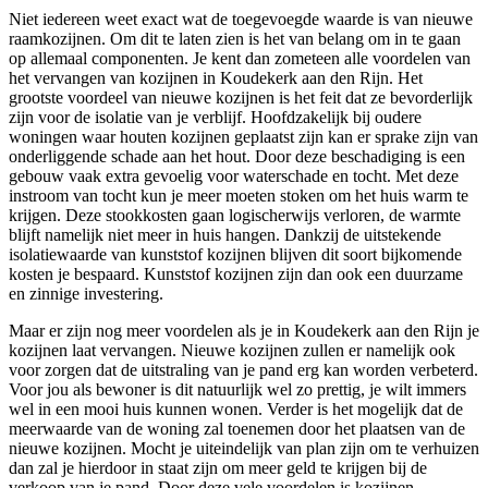
Niet iedereen weet exact wat de toegevoegde waarde is van nieuwe
raamkozijnen. Om dit te laten zien is het van belang om in te gaan
op allemaal componenten. Je kent dan zometeen alle voordelen van
het vervangen van kozijnen in Koudekerk aan den Rijn. Het
grootste voordeel van nieuwe kozijnen is het feit dat ze bevorderlijk
zijn voor de isolatie van je verblijf. Hoofdzakelijk bij oudere
woningen waar houten kozijnen geplaatst zijn kan er sprake zijn van
onderliggende schade aan het hout. Door deze beschadiging is een
gebouw vaak extra gevoelig voor waterschade en tocht. Met deze
instroom van tocht kun je meer moeten stoken om het huis warm te
krijgen. Deze stookkosten gaan logischerwijs verloren, de warmte
blijft namelijk niet meer in huis hangen. Dankzij de uitstekende
isolatiewaarde van kunststof kozijnen blijven dit soort bijkomende
kosten je bespaard. Kunststof kozijnen zijn dan ook een duurzame
en zinnige investering.
Maar er zijn nog meer voordelen als je in Koudekerk aan den Rijn je
kozijnen laat vervangen. Nieuwe kozijnen zullen er namelijk ook
voor zorgen dat de uitstraling van je pand erg kan worden verbeterd.
Voor jou als bewoner is dit natuurlijk wel zo prettig, je wilt immers
wel in een mooi huis kunnen wonen. Verder is het mogelijk dat de
meerwaarde van de woning zal toenemen door het plaatsen van de
nieuwe kozijnen. Mocht je uiteindelijk van plan zijn om te verhuizen
dan zal je hierdoor in staat zijn om meer geld te krijgen bij de
verkoop van je pand. Door deze vele voordelen is kozijnen